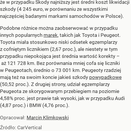
że w przypadku Skody najniższy jest średni koszt likwidacji
szkody (4 245 euro, w porównaniu ze wszystkimi
najczęściej badanymi markami samochodów w Polsce).
Podobne różnice można zaobserwować w przypadku
innych popularnych
marek
, takich jak Toyota i Peugeot.
Toyota miała stosunkowo niski odsetek egzemplarzy
z cofniętym licznikiem (2,67 proc.), ale niestety w tym
przypadku niepokojąca jest średnia wartość korekty –
aż 121 728 km. Bez porównania mniej cofa się liczniki
w Peugeotach, średnio o 73 001 km. Peugeoty rzadziej
mają też na swoim koncie jakieś szkody
powypadkowe
(50,52 proc.). Z drugiej strony, udział egzemplarzy
Peugeota ze skorygowanym przebiegiem na poziomie
4,58% proc. jest prawie tak wysoki, jak w przypadku Audi
(4,87 proc.) i BMW (4,76 proc.).
Opracował:
Marcin Klimkowski
Źródło:
CarVertical