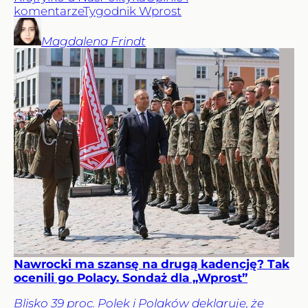
komentarze
Tygodnik Wprost
Magdalena
Frindt
Nawrocki ma szansę na drugą kadencję? Tak
ocenili go Polacy. Sondaż dla „Wprost”
Blisko 39 proc. Polek i Polaków deklaruje, że