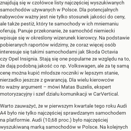
znajdują się w czołówce listy najczęściej wyszukiwanych
samochodów używanych w Polsce. Dla potencjalnych
nabywców ważny jest nie tylko stosunek jakości do ceny,
ale także pestiż, który te samochody w ich mniemaniu
oferują. Panuje przekonanie, że samochód niemiecki
wpisuje się w określony wizerunek kierowcy. Na podstawie
pobieranych raportów widzimy, że coraz więcej osób
interesuje się takimi samochodami jak Skoda Octavia
czy Opel Insignia. Stają się one popularne ze względu na to,
że dają podobną jakość co np. Volkswagen, ale za tę samą
cenę można kupić młodsze roczniki w lepszym stanie,
nierzadko jeszcze z gwarancją. Dla wielu kierowców
to ważny argument – mówi Matas Buzelis, ekspert
motoryzacyjny i szef działu komunikacji w CarVertical.
Warto zauważyć, że w pierwszym kwartale tego roku Audi
A4 było nie tylko najczęściej sprawdzanym samochodem
na platformie. Audi (10,68 proc.) było najczęściej
wyszukiwaną marką samochodów w Polsce. Na kolejnych