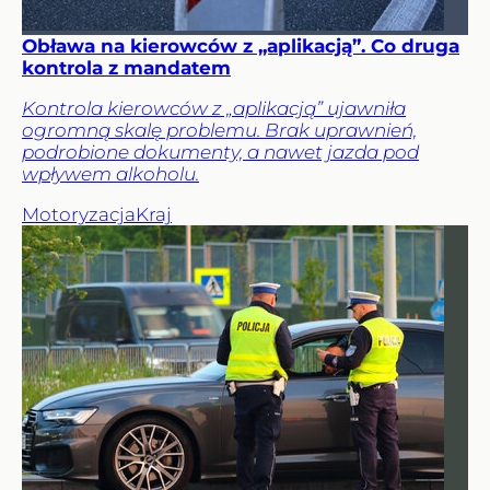
Obława na kierowców z „aplikacją”. Co druga
kontrola z mandatem
Kontrola kierowców z „aplikacją” ujawniła
ogromną skalę problemu. Brak uprawnień,
podrobione dokumenty, a nawet jazda pod
wpływem alkoholu.
Motoryzacja
Kraj