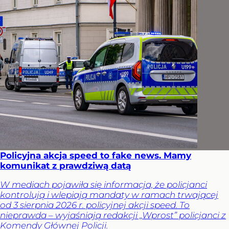
Policyjna akcja speed to fake news. Mamy
komunikat z prawdziwą datą
W mediach pojawiła się informacja, że policjanci
kontrolują i wlepiają mandaty w ramach trwającej
od 3 sierpnia 2026 r. policyjnej akcji speed. To
nieprawda – wyjaśniają redakcji „Wprost” policjanci z
Komendy Głównej Policji.