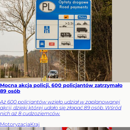
Mocna akcja policji. 600 policjantów zatrzymało
89 osób
Aż 600 policjantów wzięło udział w zaplanowanej
akcji, dzięki której udało się złapać 89 osób. Wśród
nich aż 8 cudzoziemców.
Motoryzacja
Kraj