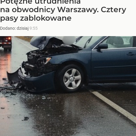
Potężne utrudnienia
na obwodnicy Warszawy. Cztery
pasy zablokowane
Dodano:
dzisiaj
9:55