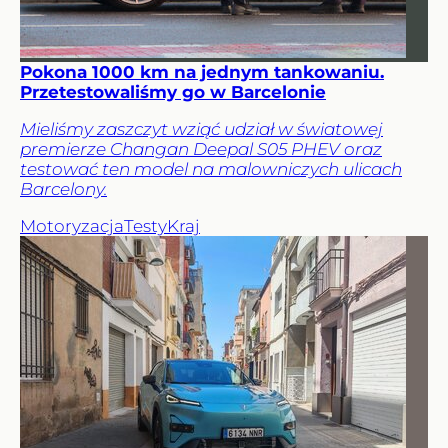
Pokona 1000 km na jednym tankowaniu.
Przetestowaliśmy go w Barcelonie
Mieliśmy zaszczyt wziąć udział w światowej
premierze Changan Deepal S05 PHEV oraz
testować ten model na malowniczych ulicach
Barcelony.
Motoryzacja
Testy
Kraj