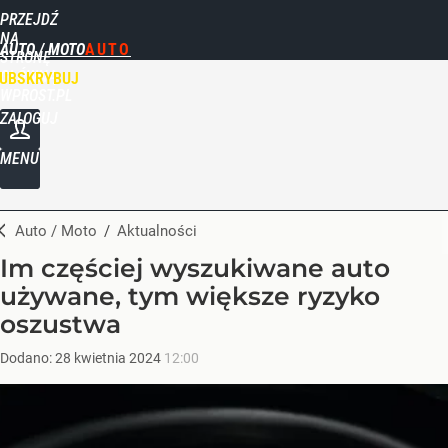
PRZEJDŹ
NA
AUTO / MOTO
STRONĘ
GŁÓWNĄ
UBSKRYBUJ
WPROST.PL
ZALOGUJ
MENU
Auto / Moto
/
Aktualności
Im częściej wyszukiwane auto
używane, tym większe ryzyko
oszustwa
Dodano:
28
kwietnia
2024
12:00