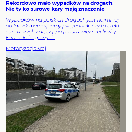
Rekordowo mało wypadków na drogach.
Nie tylko surowe kary mają znaczenie
Wypadków na polskich drogach jest najmniej
od lat. Eksperci spierają się jednak, czy to efekt
surowszych kar, czy po prostu większej liczby
kontroli drogowych.
Motoryzacja
Kraj