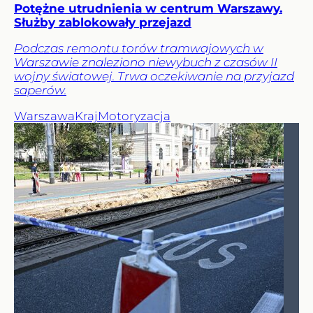
Potężne utrudnienia w centrum Warszawy.
Służby zablokowały przejazd
Podczas remontu torów tramwajowych w
Warszawie znaleziono niewybuch z czasów II
wojny światowej. Trwa oczekiwanie na przyjazd
saperów.
Warszawa
Kraj
Motoryzacja