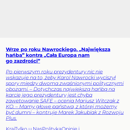
Wrze po roku Nawrockiego. „Największa
hańba” kontra „Cała Europa nam
go zazdrości”
Po pierwszym roku prezydentury nic nie
wskazuje na to, żeby Karol Nawrocki wyciszył
spory między dwoma zwaśnionymi politycznymi
obozami. – Dotychczas największą hańbą na
karcie jego prezydentury jest chyba
zawetowanie SAFE – ocenia Mariusz Witczak z
KO. – Mamy głowę państwa, z której możemy
być dumni – kontruje Marek Jakubiak z Rozwoju
Plus.
Kraj
Tylko u Nas
Polityka
Opinie i