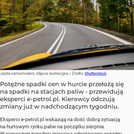
Jazda samochodem, zdjęcie ilustracyjne
/ Źródło:
Shutterstock
Potężne spadki cen w hurcie przełożą się
na spadki na stacjach paliw - przewidują
eksperci e-petrol.pl. Kierowcy odczują
zmiany już w nadchodzącym tygodniu.
Eksperci e-petrol.pl wskazują na dość dobrą sytuacją
na hurtowym rynku paliw na początku sierpnia.
W pierwszym tygodniu miesiąca odnotowano wyraźny