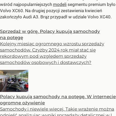
wśród najpopularniejszych
modeli
segmentu premium było
Volvo XC60. Na drugiej pozycji zestawienia kwiecień
zakończyło Audi A3. Brąz przypadł w udziale Volvo XC40.
Sprzedaż w górę. Polacy kupują samochody
na potęgę
Kolejny miesiąc ogromnego wzrostu sprzedaży
samochodów. Czyżby 2024 rok miał stać się
rekordowym pod względem sprzedaży
samochodów osobowych i dostawczych?
Polacy kupują samochody na potęgę. W internecie
ogromne ożywienie
Samochody i niewiele więcej. Takie wrażenie można
odnieść analizując wyniki sprzedaży detalicznej w I