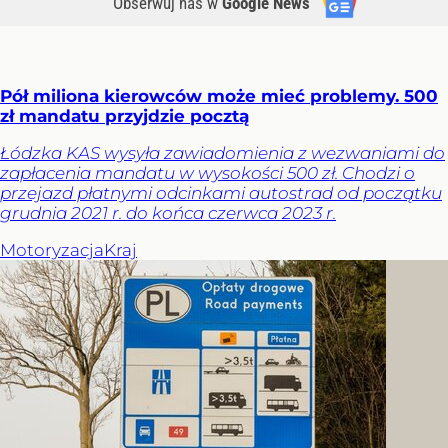
Obserwuj nas
w
Google News
Pół miliona kierowców może mieć problemy. 500
zł mandatu przyjdzie pocztą
Łódzka KAS wysyła zawiadomienia z wezwaniami do
zapłacenia mandatu w wysokości 500 zł. Chodzi o
przejazd płatnymi odcinkami autostrad od początku
grudnia 2021 r. do końca czerwca 2023 r.
Motoryzacja
Kraj