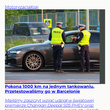
Motoryzacja
Kraj
Pokona 1000 km na jednym tankowaniu.
Przetestowaliśmy go w Barcelonie
Mieliśmy zaszczyt wziąć udział w światowej
premierze Changan Deepal S05 PHEV oraz