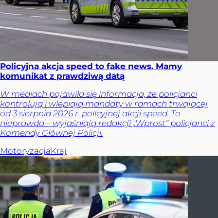
Policyjna akcja speed to fake news. Mamy
komunikat z prawdziwą datą
W mediach pojawiła się informacja, że policjanci
kontrolują i wlepiają mandaty w ramach trwającej
od 3 sierpnia 2026 r. policyjnej akcji speed. To
nieprawda – wyjaśniają redakcji „Wprost” policjanci z
Komendy Głównej Policji.
Motoryzacja
Kraj