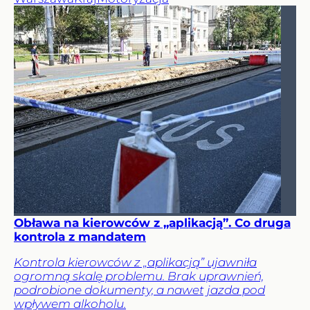
Obława na kierowców z „aplikacją”. Co druga
kontrola z mandatem
Kontrola kierowców z „aplikacją” ujawniła
ogromną skalę problemu. Brak uprawnień,
podrobione dokumenty, a nawet jazda pod
wpływem alkoholu.