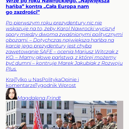
Wrze po roku Nawrockiego. „Największa
hańba” kontra „Cała Europa nam
go zazdrości”
Po pierwszym roku prezydentury nic nie
wskazuje na to, żeby Karol Nawrocki wyciszył
spory między dwoma zwaśnionymi politycznymi
obozami. – Dotychczas największą hańbą na
karcie jego prezydentury jest chyba
zawetowanie SAFE – ocenia Mariusz Witczak z
KO. – Mamy głowę państwa, z której możemy
być dumni – kontruje Marek Jakubiak z Rozwoju
Plus.
Kraj
Tylko u Nas
Polityka
Opinie i
komentarze
Tygodnik Wprost
Magdalena
Frindt