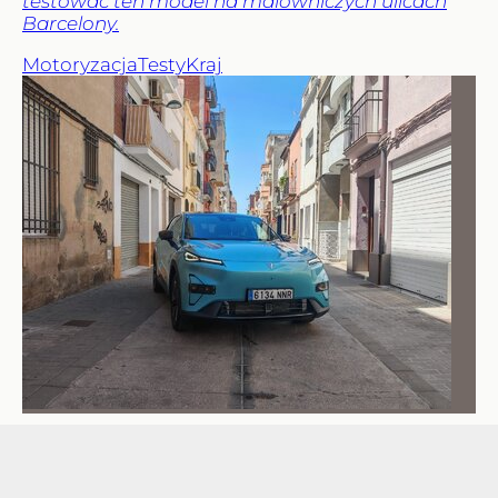
testować ten model na malowniczych ulicach
Barcelony.
Motoryzacja
Testy
Kraj