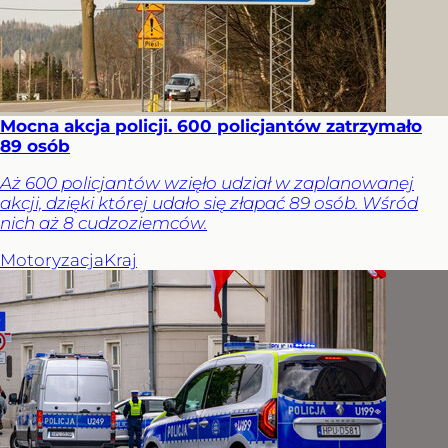
Mocna akcja policji. 600 policjantów zatrzymało
89 osób
Aż 600 policjantów wzięło udział w zaplanowanej
akcji, dzięki której udało się złapać 89 osób. Wśród
nich aż 8 cudzoziemców.
Motoryzacja
Kraj