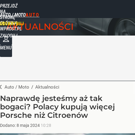
PRZEJDŹ
NA
AUTO / MOTO
STRONĘ
GŁÓWNĄ
UBSKRYBUJ
AKTUALNOŚCI
WPROST.PL
ZALOGUJ
MENU
Auto / Moto
/
Aktualności
Naprawdę jesteśmy aż tak
bogaci? Polacy kupują więcej
Porsche niż Citroenów
Dodano:
8
maja
2024
10:28