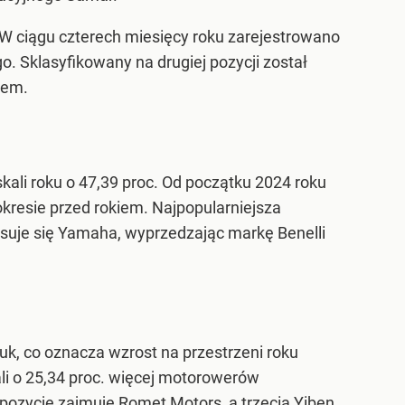
 W ciągu czterech miesięcy roku zarejestrowano
o. Sklasyfikowany na drugiej pozycji został
iem.
skali roku o 47,39 proc. Od początku 2024 roku
okresie przed rokiem. Najpopularniejsza
asuje się Yamaha, wyprzedzając markę Benelli
k, co oznacza wzrost na przestrzeni roku
wali o 25,34 proc. więcej motorowerów
pozycję zajmuje Romet Motors, a trzecią Yiben.