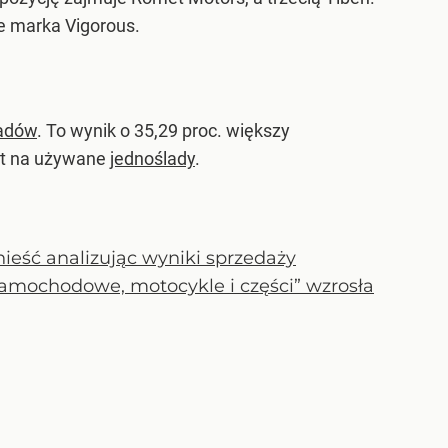
e marka Vigorous.
ladów
. To wynik o 35,29 proc. większy
pyt na używane
jednoślady
.
ieść analizując wyniki sprzedaży
 samochodowe, motocykle i części” wzrosła