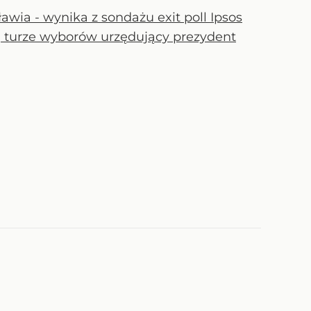
wia - wynika z sondażu exit poll Ipsos
j turze wyborów urzędujący prezydent