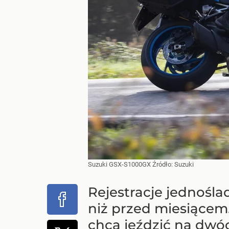
Suzuki GSX-S1000GX
Źródło:
Suzuki
Rejestracje jednośla
niż przed miesiącem
chcą jeździć na dwó