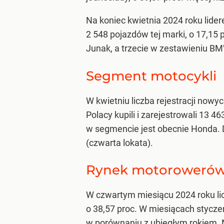
Na koniec kwietnia 2024 roku lide
2 548 pojazdów tej marki, o 17,15 
Junak, a trzecie w zestawieniu BM
Segment motocykli
W kwietniu liczba rejestracji nowy
Polacy kupili i zarejestrowali 13 
w segmencie jest obecnie Honda. D
(czwarta lokata).
Rynek motoroweró
W czwartym miesiącu 2024 roku lic
o 38,57 proc. W miesiącach styczeń
w porównaniu z ubiegłym rokiem. N