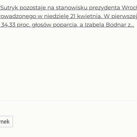
Sutryk pozostaje na stanowisku prezydenta Wrocła
rowadzonego w niedzielę 21 kwietnia. W pierwsze
 34,33 proc. głosów poparcia, a Izabela Bodnar z...
ynek