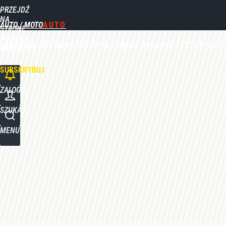
PRZEJDŹ
Udostępnij
0
Skomentuj
NA
AUTO / MOTO
STRONĘ
GŁÓWNĄ
AKTUALNOŚCI
NOWE
UŻYWANE
PORADY
RANKINGI
TESTY
RYNEK
WPROST.PL
SUBSKRYBUJ
ZALOGUJ
SZUKAJ
MENU