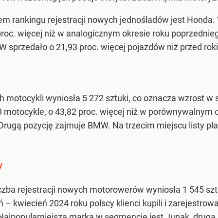
rem rankingu rejestracji nowych jednośladów jest Honda.
proc. więcej niż w analogicznym okresie roku poprzednieg
W sprzedało o 21,93 proc. więcej pojazdów niż przed rok
ch motocykli wyniosła 5 272 sztuki, co oznacza wzrost w 
463 motocykle, o 43,82 proc. więcej niż w porównywalnym 
rugą pozycję zajmuje BMW. Na trzecim miejscu listy pl
w
zba rejestracji nowych motorowerów wyniosła 1 545 sztu
 – kwiecień 2024 roku polscy klienci kupili i zarejestro
ajpopularniejszą marką w segmencie jest Junak, drugą 