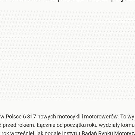
 w Polsce 6 817 nowych motocykli i motorowerów. To wyn
niż przed rokiem. Łącznie od początku roku wydziały kom
iż rok wcześniej, jak podaje Instytut Badań Rynku Motor