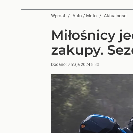
Wprost
/
Auto / Moto
/
Aktualności
Miłośnicy j
zakupy. Sez
Dodano:
9
maja
2024
8:30