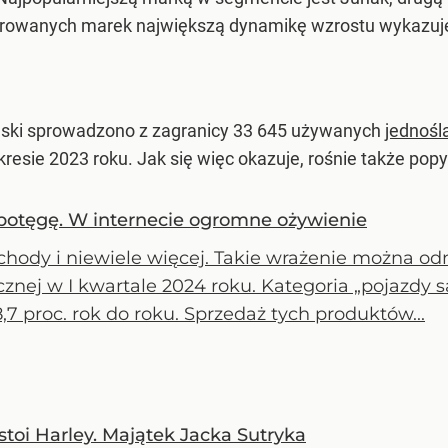
estrowanych marek największą dynamikę wzrostu wykazuj
lski sprowadzono z zagranicy 33 645 używanych
jednoś
esie 2023 roku. Jak się więc okazuje, rośnie także po
potęgę. W internecie ogromne ożywienie
hody i niewiele więcej. Takie wrażenie można odn
cznej w I kwartale 2024 roku. Kategoria „pojazdy
8,7 proc. rok do roku. Sprzedaż tych produktów...
toi Harley. Majątek Jacka Sutryka