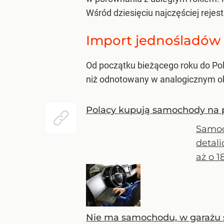
Wśród dziesięciu najczęściej rej
Import jednośladów
Od początku bieżącego roku do Po
niż odnotowany w analogicznym okr
Polacy kupują samochody na 
Samoc
detali
aż o 1
Nie ma samochodu, w garażu s