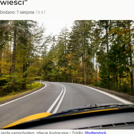
wieści”
Dodano:
7
sierpnia
18:47
Jazda samochodem, zdjęcie ilustracyjne
/ Źródło:
Shutterstock