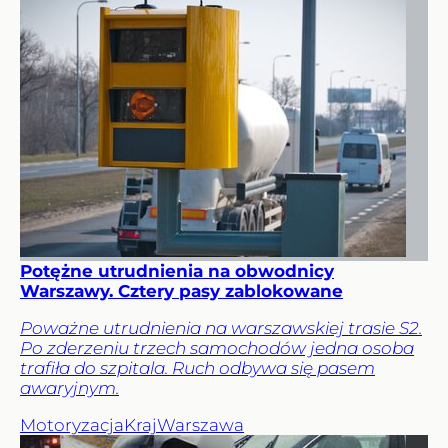
Potężne utrudnienia na obwodnicy
Warszawy. Cztery pasy zablokowane
Poważne utrudnienia na warszawskiej trasie S2.
Po zderzeniu trzech samochodów jedna osoba
trafiła do szpitala. Ruch odbywa się pasem
awaryjnym.
Motoryzacja
Kraj
Warszawa