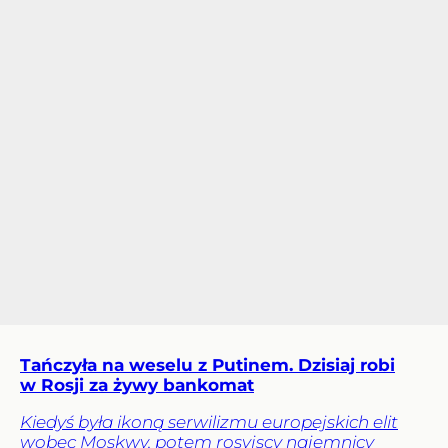
Tańczyła na weselu z Putinem. Dzisiaj robi
w Rosji za żywy bankomat
Kiedyś była ikoną serwilizmu europejskich elit
wobec Moskwy, potem rosyjscy najemnicy