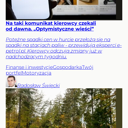
Na taki komunikat kierowcy czekali
od dawna. „Optymistyczne wieści”
Potężne spadki cen w hurcie przełożą się na
spadki na stacjach paliw - przewidują eksperci e-
petrol.pl. Kierowcy odczują zmiany już w
nadchodzącym tygodniu.
Finanse i inwestycje
Gospodarka
Twój
portfel
Motoryzacja
Radosław
Święcki