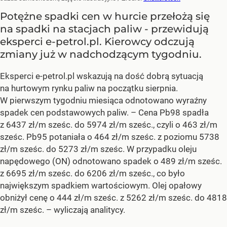
Potężne spadki cen w hurcie przełożą się
na spadki na stacjach paliw - przewidują
eksperci e-petrol.pl. Kierowcy odczują
zmiany już w nadchodzącym tygodniu.
Eksperci e-petrol.pl wskazują na dość dobrą sytuacją
na hurtowym rynku paliw na początku sierpnia.
W pierwszym tygodniu miesiąca odnotowano wyraźny
spadek cen podstawowych paliw. –
Cena Pb98 spadła
z 6437 zł/m sześc. do 5974 zł/m sześc., czyli o 463 zł/m
sześc. Pb95 potaniała o 464 zł/m sześc. z poziomu 5738
zł/m sześc. do 5273 zł/m sześc. W przypadku oleju
napędowego (ON) odnotowano spadek o 489 zł/m sześc.
z 6695 zł/m sześc. do 6206 zł/m sześc., co było
największym spadkiem wartościowym. Olej opałowy
obniżył cenę o 444 zł/m sześc. z 5262 zł/m sześc. do 4818
zł/m sześc.
– wyliczają analitycy.