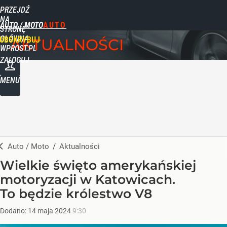
PRZEJDŹ
NA
AUTO / MOTO
STRONĘ
GŁÓWNĄ
UBSKRYBUJ
AKTUALNOŚCI
WPROST.PL
ZALOGUJ
MENU
Auto / Moto
/
Aktualności
Wielkie święto amerykańskiej
motoryzacji w Katowicach.
To będzie królestwo V8
Dodano:
14
maja
2024
9:30