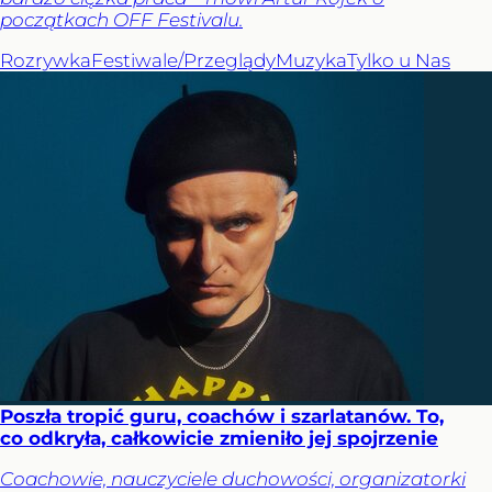
początkach OFF Festivalu.
Rozrywka
Festiwale/Przeglądy
Muzyka
Tylko u Nas
Poszła tropić guru, coachów i szarlatanów. To,
co odkryła, całkowicie zmieniło jej spojrzenie
Coachowie, nauczyciele duchowości, organizatorki