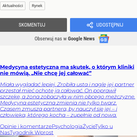
Aktualności
Rynek
SKOMENTUJ
UDOSTĘPNIJ
Obserwuj nas
w
Google News
Medycyna estetyczna ma skutek, o którym kliniki
nie mówią. „Nie chcę jej całować”
Miała wyglądać lepiej. Zrobiła usta i nagle jej partner
przestał mieć ochotę ją całować. On poprawił
szczękę, a żona zobaczyła w nim obcego mężczyznę.
Medycyna estetyczna zmienia nie tylko twarz.
Czasem zmusza partnera, by nauczył się jej – i
człowieka, którego kocha – zupełnie od nowa.
Opinie i komentarze
Psychologia
Życie
Tylko u
Nas
Tygodnik Wprost