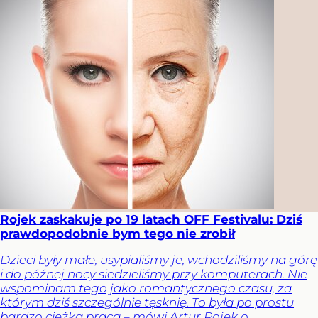
Rojek zaskakuje po 19 latach OFF Festivalu: Dziś
prawdopodobnie bym tego nie zrobił
Dzieci były małe, usypialiśmy je, wchodziliśmy na górę
i do późnej nocy siedzieliśmy przy komputerach. Nie
wspominam tego jako romantycznego czasu, za
którym dziś szczególnie tęsknię. To była po prostu
bardzo ciężka praca – mówi Artur Rojek o