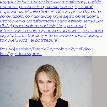
kręgów kobiet, twórcy kursów manifestacji. Ludzie
odchodzą od Kościoła, ale nie przestają szukać
odpowiedzi. Monika Sobień-Górska przez dwa lata
sprawdzała, co naprawdę kryje się za obietnicami
uzdrowienia, transformacji i odnalezienia sensu. „Im
dłużej pracowałam nad książką, tym mniej
interesowało mnie, czy nowa duchowość jest dobra
czy zła. Coraz bardziej interesowało mnie, dlaczego
tak wielu ludzi jej potrzebuje”.
Rozwój osobisty
Terapie
Psychologia
Życie
Tylko u
Nas
Tygodnik Wprost