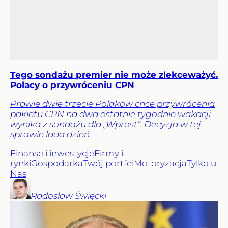
Tego sondażu premier nie może zlekceważyć.
Polacy o przywróceniu CPN
Prawie dwie trzecie Polaków chce przywrócenia
pakietu CPN na dwa ostatnie tygodnie wakacji –
wynika z sondażu dla „Wprost”. Decyzja w tej
sprawie lada dzień.
Finanse i inwestycje
Firmy i
rynki
Gospodarka
Twój portfel
Motoryzacja
Tylko u
Nas
Radosław
Święcki