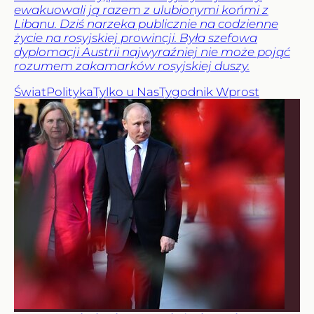
ewakuowali ją razem z ulubionymi końmi z
Libanu. Dziś narzeka publicznie na codzienne
życie na rosyjskiej prowincji. Była szefowa
dyplomacji Austrii najwyraźniej nie może pojąć
rozumem zakamarków rosyjskiej duszy.
Świat
Polityka
Tylko u Nas
Tygodnik Wprost