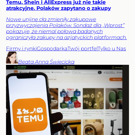
Temu, Shein i AliExpress już nie takie
atrakcyjne. Polaków zapytano o zakupy
Nowe unijne cła zmieniły zakupowe
przyzwyczajenia Polaków. Sondaż dla „Wprost”
pokazuje, że niemal połowa badanych
ograniczyła zakupy na azjatyckich platformach.
Firmy i rynki
Gospodarka
Twój portfel
Tylko u Nas
Beata Anna
Święcicka