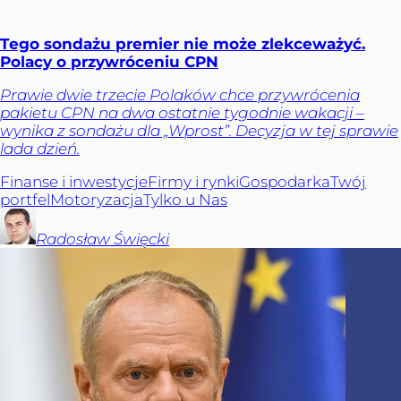
Tego sondażu premier nie może zlekceważyć.
Polacy o przywróceniu CPN
Prawie dwie trzecie Polaków chce przywrócenia
pakietu CPN na dwa ostatnie tygodnie wakacji –
wynika z sondażu dla „Wprost”. Decyzja w tej sprawie
lada dzień.
Finanse i inwestycje
Firmy i rynki
Gospodarka
Twój
portfel
Motoryzacja
Tylko u Nas
Radosław
Święcki