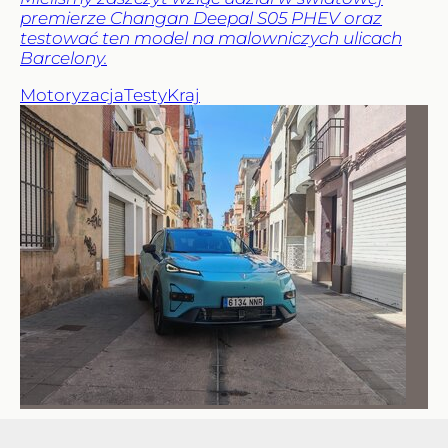
premierze Changan Deepal S05 PHEV oraz
testować ten model na malowniczych ulicach
Barcelony.
Motoryzacja
Testy
Kraj