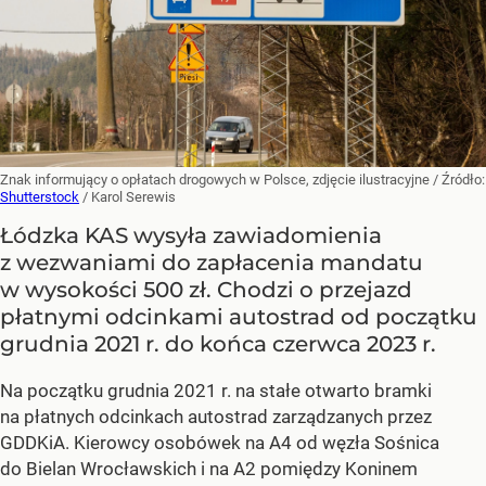
Znak informujący o opłatach drogowych w Polsce, zdjęcie ilustracyjne
/ Źródło:
Shutterstock
/
Karol Serewis
Łódzka KAS wysyła zawiadomienia
z wezwaniami do zapłacenia mandatu
w wysokości 500 zł. Chodzi o przejazd
płatnymi odcinkami autostrad od początku
grudnia 2021 r. do końca czerwca 2023 r.
Na początku grudnia 2021 r. na stałe otwarto bramki
na płatnych odcinkach autostrad zarządzanych przez
GDDKiA. Kierowcy osobówek na A4 od węzła Sośnica
do Bielan Wrocławskich i na A2 pomiędzy Koninem