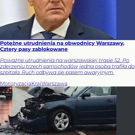
Potężne utrudnienia na obwodnicy Warszawy.
Cztery pasy zablokowane
Poważne utrudnienia na warszawskiej trasie S2. Po
zderzeniu trzech samochodów jedna osoba trafiła do
szpitala. Ruch odbywa się pasem awaryjnym.
Motoryzacja
Kraj
Warszawa