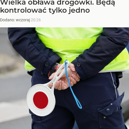
Wielka obława drogówki. Będą
kontrolować tylko jedno
Dodano:
wczoraj
20:26