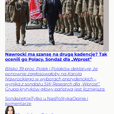
Nawrocki ma szansę na drugą kadencję? Tak
ocenili go Polacy. Sondaż dla „Wprost”
Blisko 39 proc. Polek i Polaków deklaruje, że
ponownie zagłosowałoby na Karola
Nawrockiego w wyborach prezydenckich –
wynika z sondażu SW Research dla „Wprost”.
Grupa krytyków głowy państwa jest liczniejsza.
Sondaże
Kraj
Tylko u Nas
Polityka
Opinie i
komentarze