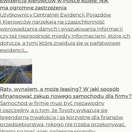
Ewidencja kierowców w Polsce kuleje. NIK
ma ogromne zastrzeżenia
Użytkownicy Centralnej Ewidencji Pojazdów
i Kierowców narzekają na czasochłonność
wprowadzania danych i wyszukiwania informacji
czy też niezgodność między informacjami, które ich
dotyczą, a tymi które znajdują się w państwowej
ewidencji...
Raty, wynajem, a może leasing? W jaki sposób
sfinansować zakup nowego samochodu dla firmy?
Samochód w firmie musi być niezawodny
i oszczędny, a o tym, że Toyoty wykazują się
legendarną trwałością i są korzystne dla finansów
przedsiębiorstwa, nikogo nie trzeba przekonywać.
Warto poznać więc najlepsze sposoby