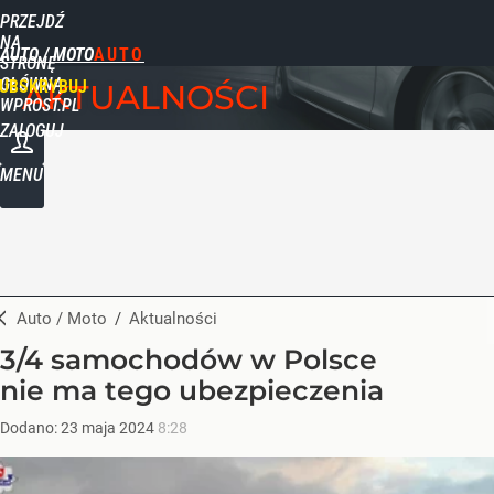
PRZEJDŹ
NA
AUTO / MOTO
STRONĘ
GŁÓWNĄ
UBSKRYBUJ
AKTUALNOŚCI
WPROST.PL
ZALOGUJ
MENU
Auto / Moto
/
Aktualności
3/4 samochodów w Polsce
nie ma tego ubezpieczenia
Dodano:
23
maja
2024
8:28