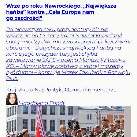
Wrze po roku Nawrockiego. „Największa
hańba” kontra „Cała Europa nam
go zazdrości”
Po pierwszym roku prezydentury nic nie
wskazuje na to, żeby Karol Nawrocki wyciszył
spory między dwoma zwaśnionymi politycznymi
obozami. – Dotychczas największą hańbą na
karcie jego prezydentury jest chyba
zawetowanie SAFE – ocenia Mariusz Witczak z
KO. – Mamy głowę państwa, z której możemy
być dumni – kontruje Marek Jakubiak z Rozwoju
Plus.
Kraj
Tylko u Nas
Polityka
Opinie i komentarze
Magdalena
Frindt