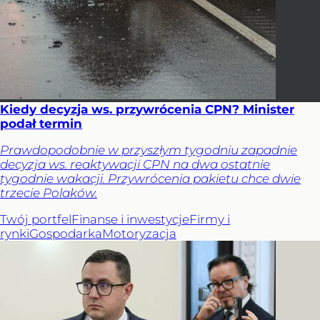
Kiedy decyzja ws. przywrócenia CPN? Minister
podał termin
Prawdopodobnie w przyszłym tygodniu zapadnie
decyzja ws. reaktywacji CPN na dwa ostatnie
tygodnie wakacji. Przywrócenia pakietu chce dwie
trzecie Polaków.
Twój portfel
Finanse i inwestycje
Firmy i
rynki
Gospodarka
Motoryzacja