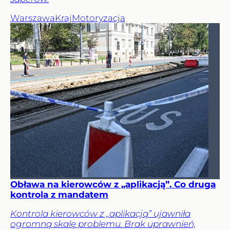
Warszawa
Kraj
Motoryzacja
Obława na kierowców z „aplikacją”. Co druga
kontrola z mandatem
Kontrola kierowców z „aplikacją” ujawniła
ogromną skalę problemu. Brak uprawnień,