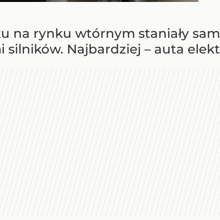
oku na rynku wtórnym staniały s
 silników. Najbardziej – auta elek