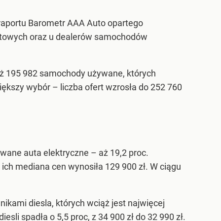
 z raportu Barometr AAA Auto opartego
netowych oraz u dealerów samochodów
aż 195 982 samochody używane, których
iększy wybór – liczba ofert wzrosła do 252 760
ne auta elektryczne – aż 19,2 proc.
ich mediana cen wynosiła 129 900 zł. W ciągu
kami diesla, których wciąż jest najwięcej
sli spadła o 5,5 proc, z 34 900 zł do 32 990 zł.