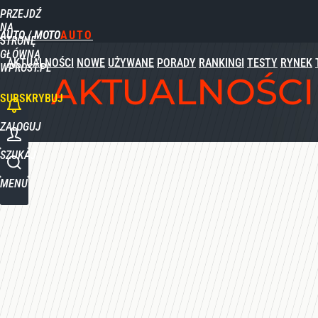
PRZEJDŹ
Udostępnij
1
Skomentuj
NA
AUTO / MOTO
STRONĘ
GŁÓWNĄ
AKTUALNOŚCI
NOWE
UŻYWANE
PORADY
RANKINGI
TESTY
RYNEK
WPROST.PL
AKTUALNOŚCI
SUBSKRYBUJ
ZALOGUJ
SZUKAJ
MENU