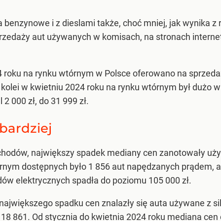
uta benzynowe i z dieslami także, choć mniej, jak wynika
przedaży aut używanych w komisach, na stronach inter
4 roku na rynku wtórnym w Polsce oferowano na sprzed
 kolei w kwietniu 2024 roku na rynku wtórnym był dużo w
2 000 zł, do 31 999 zł.
jbardziej
odów, największy spadek mediany cen zanotowały używa
órnym dostępnych było 1 856 aut napędzanych prądem, a 
w elektrycznych spadła do poziomu 105 000 zł.
jwiększego spadku cen znalazły się auta używane z silni
8 861. Od stycznia do kwietnia 2024 roku mediana cen die