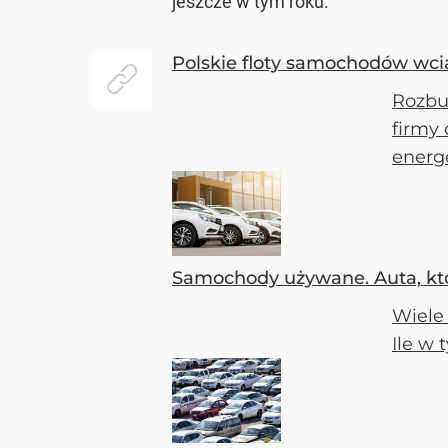
jeszcze w tym roku.
Polskie floty samochodów wciąż
Rozbu
firmy
energe
Samochody używane. Auta, któr
Wiele 
Ile w