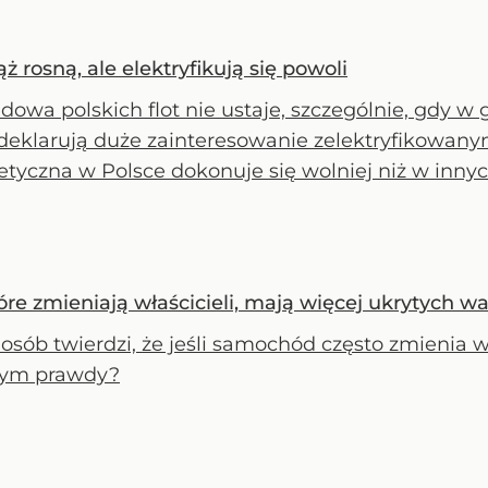
 rosną, ale elektryfikują się powoli
dowa polskich flot nie ustaje, szczególnie, gdy 
 deklarują duże zainteresowanie zelektryfikowany
tyczna w Polsce dokonuje się wolniej niż w innych
e zmieniają właścicieli, mają więcej ukrytych w
osób twierdzi, że jeśli samochód często zmienia wł
 tym prawdy?