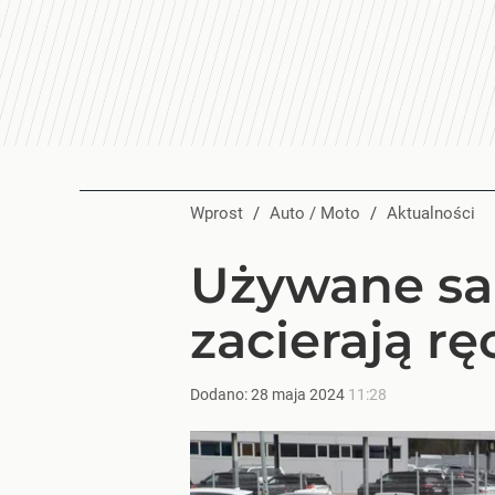
Wprost
/
Auto / Moto
/
Aktualności
Używane sa
zacierają rę
Dodano:
28
maja
2024
11:28