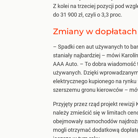
Z kolei na trzeciej pozycji pod wz
do 31 900 zł, czyli o 3,3 proc.
Zmiany w dopłatach
– Spadki cen aut używanych to ba
staniały najbardziej –
mówi Karolín
AAA Auto.
– To dobra wiadomość 
używanych. Dzięki wprowadzanym 
elektrycznego kupionego na rynku
szerszemu gronu kierowców –
mów
Przyjęty przez rząd projekt rewizj
należy zmieścić się w limitach ceno
obejmowały samochodów najdroższ
mogli otrzymać dodatkową dopłatę