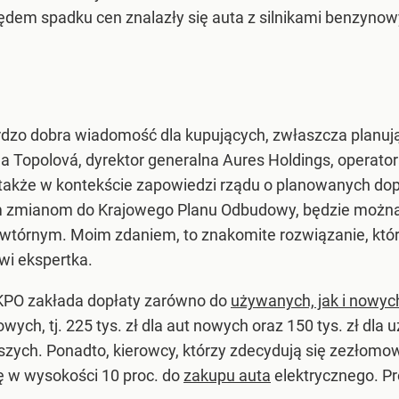
ględem spadku cen znalazły się auta z silnikami benzyno
rdzo dobra wiadomość dla kupujących, zwłaszcza planuj
a Topolová, dyrektor generalna Aures Holdings, opera
także w kontekście zapowiedzi rządu o planowanych do
zmianom do Krajowego Planu Odbudowy, będzie można ot
 wtórnym. Moim zdaniem, to znakomite rozwiązanie, kt
i ekspertka.
i KPO zakłada dopłaty zarówno do
używanych, jak i nowyc
wych, tj. 225 tys. zł dla aut nowych oraz 150 tys. zł dl
ych. Ponadto, kierowcy, którzy zdecydują się zezłomo
 w wysokości 10 proc. do
zakupu auta
elektrycznego. P