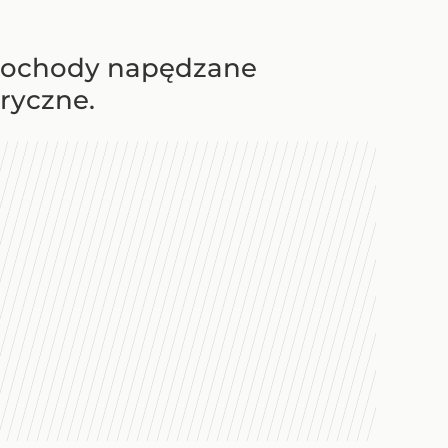
amochody napędzane
tryczne.