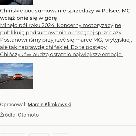
Chińskie podsumowanie sprzedaży w Polsce. MG
wciąż pnie się w górę
Minęło pół roku 2024. Koncerny motoryzacyjne
publikują podsumowania o rosnącej sprzedaży.
Postanowiliśmy przyjrzeć się marce MG, brytyjskiej,
ale tak naprawdę chińskiej. Bo te postępy
Chińczyków budzą ostatnio największe emocje.
Opracował:
Marcin Klimkowski
Źródło:
Otomoto