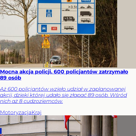
Mocna akcja policji. 600 policjantów zatrzymało
89 osób
Aż 600 policjantów wzięło udział w zaplanowanej
akcji, dzięki której udało się złapać 89 osób. Wśród
nich aż 8 cudzoziemców.
Motoryzacja
Kraj