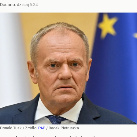
Dodano:
dzisiaj
5:34
Donald Tusk
/ Źródło:
PAP
/
Radek Pietruszka