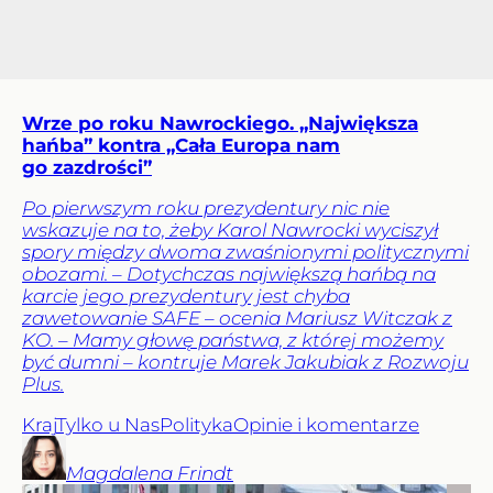
Wrze po roku Nawrockiego. „Największa
hańba” kontra „Cała Europa nam
go zazdrości”
Po pierwszym roku prezydentury nic nie
wskazuje na to, żeby Karol Nawrocki wyciszył
spory między dwoma zwaśnionymi politycznymi
obozami. – Dotychczas największą hańbą na
karcie jego prezydentury jest chyba
zawetowanie SAFE – ocenia Mariusz Witczak z
KO. – Mamy głowę państwa, z której możemy
być dumni – kontruje Marek Jakubiak z Rozwoju
Plus.
Kraj
Tylko u Nas
Polityka
Opinie i komentarze
Magdalena
Frindt