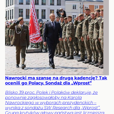
Nawrocki ma szansę na drugą kadencję? Tak
ocenili go Polacy. Sondaż dla „Wprost”
Blisko 39 proc. Polek i Polaków deklaruje, że
ponownie zagłosowałoby na Karola
Nawrockiego w wyborach prezydenckich –
wynika z sondażu SW Research dla „Wprost”.
Grupa krytyków głowy państwa jest liczniejsza.