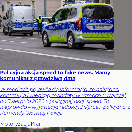
Policyjna akcja speed to fake news. Mamy
komunikat z prawdziwą datą
W mediach pojawiła się informacja, że policjanci
kontrolują i wlepiają mandaty w ramach trwającej
od 3 sierpnia 2026 r. policyjnej akcji speed. To
nieprawda – wyjaśniają redakcji „Wprost” policjanci z
Komendy Głównej Policji.
Motoryzacja
Kraj