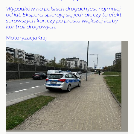
Wypadków na polskich drogach jest najmniej
od lat. Eksperci spierają się jednak, czy to efekt
surowszych kar, czy po prostu większej liczby
kontroli drogowych.
Motoryzacja
Kraj