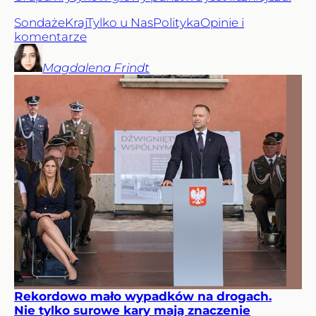
Sondaże
Kraj
Tylko u Nas
Polityka
Opinie i
komentarze
Magdalena
Frindt
Rekordowo mało wypadków na drogach.
Nie tylko surowe kary mają znaczenie