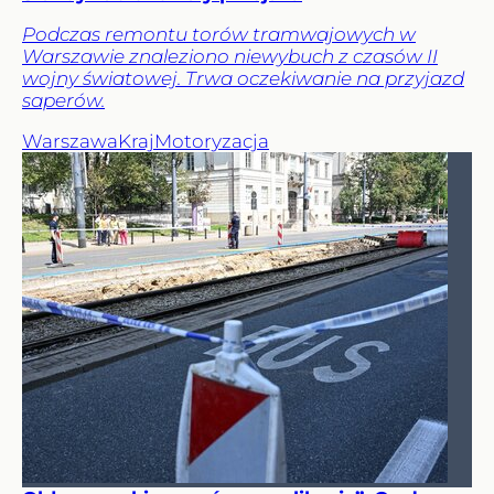
Podczas remontu torów tramwajowych w
Warszawie znaleziono niewybuch z czasów II
wojny światowej. Trwa oczekiwanie na przyjazd
saperów.
Warszawa
Kraj
Motoryzacja