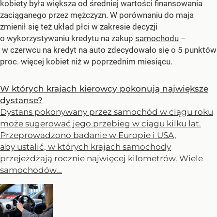
kobiety była większa od średniej wartości finansowania
zaciąganego przez mężczyzn. W porównaniu do maja
zmienił się też układ płci w zakresie decyzji
o wykorzystywaniu kredytu na zakup
samochodu
–
w czerwcu na kredyt na auto zdecydowało się o 5 punktów
proc. więcej kobiet niż w poprzednim miesiącu.
W których krajach kierowcy pokonują największe
dystanse?
Dystans pokonywany przez samochód w ciągu roku
może sugerować jego przebieg w ciągu kilku lat.
Przeprowadzono badanie w Europie i USA,
aby ustalić, w których krajach samochody
przejeżdżają rocznie najwięcej kilometrów. Wiele
samochodów...