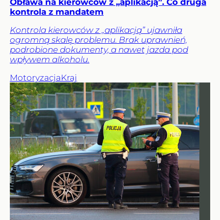
Obława na kierowców z „aplikacją”. Co druga
kontrola z mandatem
Kontrola kierowców z „aplikacją” ujawniła
ogromną skalę problemu. Brak uprawnień,
podrobione dokumenty, a nawet jazda pod
wpływem alkoholu.
Motoryzacja
Kraj