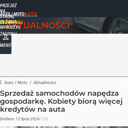
PRZEJDŹ
NA
AUTO / MOTO
STRONĘ
GŁÓWNĄ
UBSKRYBUJ
AKTUALNOŚCI
WPROST.PL
ZALOGUJ
MENU
Auto / Moto
/
Aktualności
Sprzedaż samochodów napędza
gospodarkę. Kobiety biorą więcej
kredytów na auta
Dodano:
12
lipca
2024
7:30