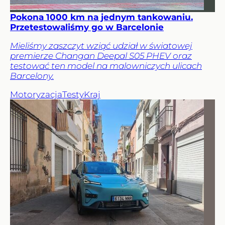
Pokona 1000 km na jednym tankowaniu.
Przetestowaliśmy go w Barcelonie
Mieliśmy zaszczyt wziąć udział w światowej
premierze Changan Deepal S05 PHEV oraz
testować ten model na malowniczych ulicach
Barcelony.
Motoryzacja
Testy
Kraj