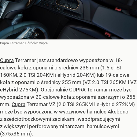
Cupra Terramar
/ Źródło:
Cupra
Cupra
Terramar jest standardowo wyposażona w 18-
calowe koła z oponami o średnicy 235 mm (1.5 eTSI
150KM, 2.0 TSI 204KM i eHybrid 204KM) lub 19-calowe
koła z oponami o średnicy 255 mm (VZ 2.0 TSI 265KM i VZ
eHybrid 275KM). Opcjonalnie CUPRA Terramar może być
wyposażona w 20-calowe koła z oponami szerszymi o 255
mm.
Cupra
Terramar VZ (2.0 TSI 265KM i eHybrid 272KM)
może być wyposażona w wyczynowe hamulce Akebono
z sześciotłoczkowymi zaciskami, współpracującymi
z większymi perforowanymi tarczami hamulcowymi
(375x36 mm).