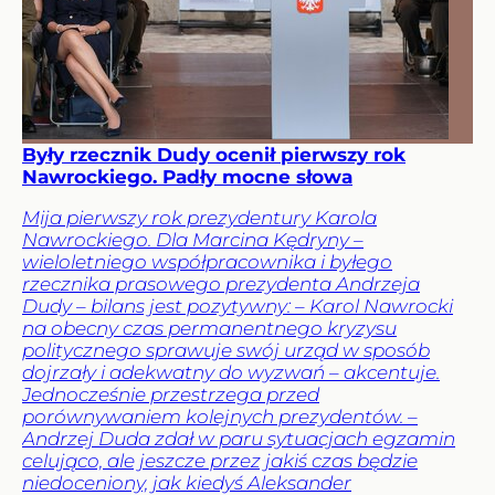
Były rzecznik Dudy ocenił pierwszy rok
Nawrockiego. Padły mocne słowa
Mija pierwszy rok prezydentury Karola
Nawrockiego. Dla Marcina Kędryny –
wieloletniego współpracownika i byłego
rzecznika prasowego prezydenta Andrzeja
Dudy – bilans jest pozytywny: – Karol Nawrocki
na obecny czas permanentnego kryzysu
politycznego sprawuje swój urząd w sposób
dojrzały i adekwatny do wyzwań – akcentuje.
Jednocześnie przestrzega przed
porównywaniem kolejnych prezydentów. –
Andrzej Duda zdał w paru sytuacjach egzamin
celująco, ale jeszcze przez jakiś czas będzie
niedoceniony, jak kiedyś Aleksander