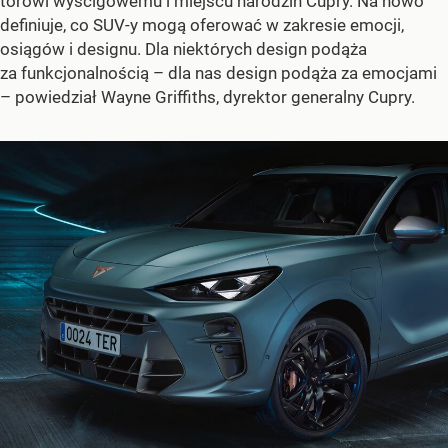
torowi wyścigowemu i miejscu narodzin Cupry. Na nowo
definiuje, co SUV-y mogą oferować w zakresie emocji,
osiągów i designu. Dla niektórych design podąża
za funkcjonalnością – dla nas design podąża za emocjami
–
powiedział Wayne Griffiths, dyrektor generalny Cupry.