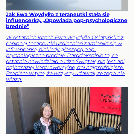
Jak Ewa Woydyłło z terapeutki stała się
influencerką. „Opowiada pop-psychologiczne
brednie”
W ostatnich latach Ewa Woydyłło-Osiatyńska z
cenionej terapeutki uzależnień zamieniła się w
influencerkę, niekiedy głoszącą pop-
psychologiczne brednie. Paradoksalnie to, co
ostatnio powiedziała o Idze Świątek, nie jest ani
najbardziej kontrowersyjne, ani najgroźniejsze.
Problem w tym, że wszyscy udawali, że tego nie
widzą.