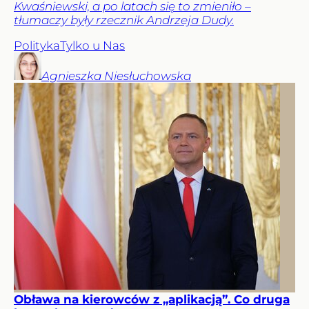
Kwaśniewski, a po latach się to zmieniło –
tłumaczy były rzecznik Andrzeja Dudy.
Polityka
Tylko u Nas
Agnieszka
Niesłuchowska
Obława na kierowców z „aplikacją”. Co druga