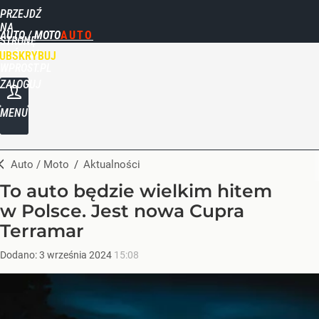
PRZEJDŹ
NA
AUTO / MOTO
STRONĘ
GŁÓWNĄ
UBSKRYBUJ
WPROST.PL
ZALOGUJ
MENU
Auto / Moto
/
Aktualności
To auto będzie wielkim hitem
w Polsce. Jest nowa Cupra
Terramar
Dodano:
3
września
2024
15:08