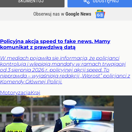
SKOMENTUJ
UDOSTĘPNIJ
Obserwuj nas
w
Google News
Policyjna akcja speed to fake news. Mamy
komunikat z prawdziwą datą
W mediach pojawiła się informacja, że policjanci
kontrolują i wlepiają mandaty w ramach trwającej
od 3 sierpnia 2026 r. policyjnej akcji speed. To
nieprawda – wyjaśniają redakcji „Wprost” policjanci z
Komendy Głównej Policji.
Motoryzacja
Kraj