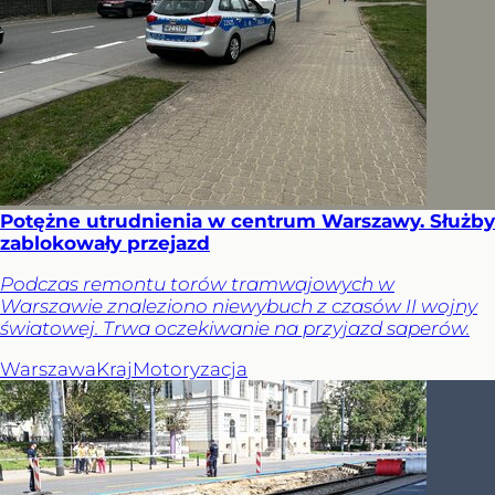
Potężne utrudnienia w centrum Warszawy. Służby
zablokowały przejazd
Podczas remontu torów tramwajowych w
Warszawie znaleziono niewybuch z czasów II wojny
światowej. Trwa oczekiwanie na przyjazd saperów.
Warszawa
Kraj
Motoryzacja