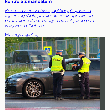
kontrola z mandatem
Kontrola kierowców z „aplikacją” ujawniła
ogromną skalę problemu. Brak uprawnień,
podrobione dokumenty, a nawet jazda pod
wpływem alkoholu.
Motoryzacja
Kraj