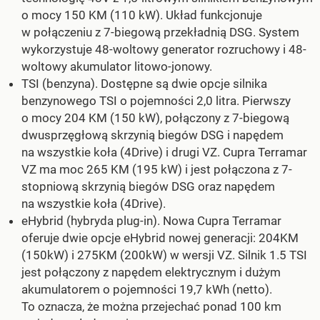
o mocy 150 KM (110 kW). Układ funkcjonuje
w połączeniu z 7-biegową przekładnią DSG. System
wykorzystuje 48-woltowy generator rozruchowy i 48-
woltowy akumulator litowo-jonowy.
TSI (benzyna). Dostępne są dwie opcje silnika
benzynowego TSI o pojemności 2,0 litra. Pierwszy
o mocy 204 KM (150 kW), połączony z 7-biegową
dwusprzęgłową skrzynią biegów DSG i napędem
na wszystkie koła (4Drive) i drugi VZ. Cupra Terramar
VZ ma moc 265 KM (195 kW) i jest połączona z 7-
stopniową skrzynią biegów DSG oraz napędem
na wszystkie koła (4Drive).
eHybrid (hybryda plug-in). Nowa Cupra Terramar
oferuje dwie opcje eHybrid nowej generacji: 204KM
(150kW) i 275KM (200kW) w wersji VZ. Silnik 1.5 TSI
jest połączony z napędem elektrycznym i dużym
akumulatorem o pojemności 19,7 kWh (netto).
To oznacza, że można przejechać ponad 100 km