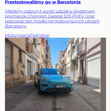
Przetestowaliśmy go w Barcelonie
Mieliśmy zaszczyt wziąć udział w światowej
premierze Changan Deepal S05 PHEV oraz
testować ten model na malowniczych ulicach
Barcelony.
Motoryzacja
Testy
Kraj