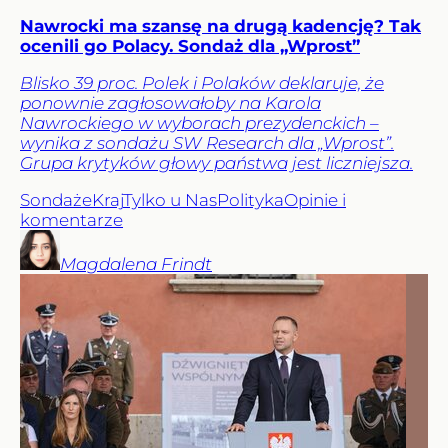
Nawrocki ma szansę na drugą kadencję? Tak
ocenili go Polacy. Sondaż dla „Wprost”
Blisko 39 proc. Polek i Polaków deklaruje, że
ponownie zagłosowałoby na Karola
Nawrockiego w wyborach prezydenckich –
wynika z sondażu SW Research dla „Wprost”.
Grupa krytyków głowy państwa jest liczniejsza.
Sondaże
Kraj
Tylko u Nas
Polityka
Opinie i
komentarze
Magdalena
Frindt