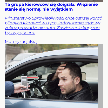
Ta grupa kierowców się doigrała. Więzienie
stanie się normą, nie wyjątkiem
Ministerstwo Sprawiedliwości chce ostrzej karać
pijanych kierowców i tych, którzy łamią sądowy
zakaz prowadzenia auta. Zawieszenie kary ma
być wyjątkiem.
Motoryzacja
Kraj