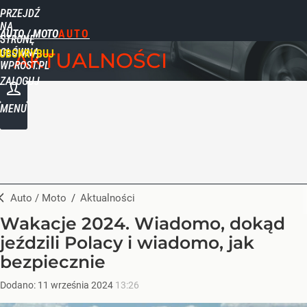
PRZEJDŹ
NA
AUTO / MOTO
STRONĘ
GŁÓWNĄ
UBSKRYBUJ
AKTUALNOŚCI
WPROST.PL
ZALOGUJ
MENU
Auto / Moto
/
Aktualności
Wakacje 2024. Wiadomo, dokąd
jeździli Polacy i wiadomo, jak
bezpiecznie
Dodano:
11
września
2024
13:26