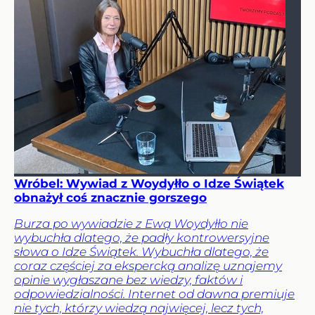
Wróbel: Wywiad z Woydyłło o Idze Świątek
obnażył coś znacznie gorszego
Burza po wywiadzie z Ewą Woydyłło nie
wybuchła dlatego, że padły kontrowersyjne
słowa o Idze Świątek. Wybuchła dlatego, że
coraz częściej za ekspercką analizę uznajemy
opinie wygłaszane bez wiedzy, faktów i
odpowiedzialności. Internet od dawna premiuje
nie tych, którzy wiedzą najwięcej, lecz tych,