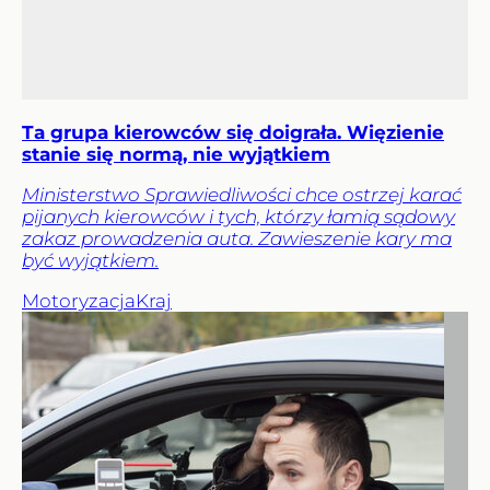
Ta grupa kierowców się doigrała. Więzienie
stanie się normą, nie wyjątkiem
Ministerstwo Sprawiedliwości chce ostrzej karać
pijanych kierowców i tych, którzy łamią sądowy
zakaz prowadzenia auta. Zawieszenie kary ma
być wyjątkiem.
Motoryzacja
Kraj