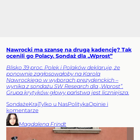
Nawrocki ma szansę na drugą kadencję? Tak
ocenili go Polacy. Sondaż dla „Wprost”
Blisko 39 proc. Polek i Polaków deklaruje, że
ponownie zagłosowałoby na Karola
Nawrockiego w wyborach prezydenckich –
wynika z sondażu SW Research dla „Wprost”.
Grupa krytyków głowy państwa jest liczniejsza.
Sondaże
Kraj
Tylko u Nas
Polityka
Opinie i
komentarze
Magdalena
Frindt