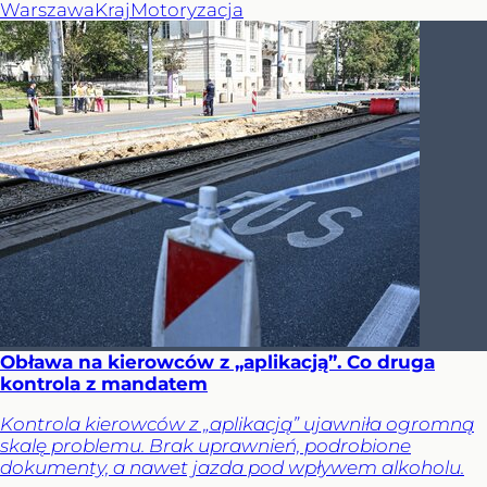
Warszawa
Kraj
Motoryzacja
Obława na kierowców z „aplikacją”. Co druga
kontrola z mandatem
Kontrola kierowców z „aplikacją” ujawniła ogromną
skalę problemu. Brak uprawnień, podrobione
dokumenty, a nawet jazda pod wpływem alkoholu.