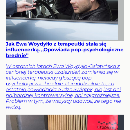
Jak Ewa Woydyłło z terapeutki stała się
influencerką. „Opowiada pop-psychologiczne
brednie”
W ostatnich latach Ewa Woydyłło-Osiatyńska z
cenionej terapeutki uzależnień zamieniła się w
influencerkę, niekiedy głoszącą pop-
psychologiczne brednie. Paradoksalnie to, co
ostatnio powiedziała o Idze Świątek, nie jest ani
najbardziej kontrowersyjne, ani najgroźniejsze.
Problem w tym, że wszyscy udawali, że tego nie
widzą.