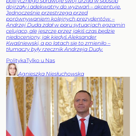
politycznego sprawuje swój urząd w sposób
dojrzały i adekwatny do wyzwań – akcentuje.
Jednocześnie przestrzega przed
porównywaniem kolejnych prezydentów. –
Andrzej Duda zdał w paru sytuacjach egzamin
celująco, ale jeszcze przez jakiś czas będzie
niedoceniony, jak kiedyś Aleksander
Kwaśniewski, a po latach się to zmieniło –
tłumaczy były rzecznik Andrzeja Dudy.
Polityka
Tylko u Nas
Agnieszka
Niesłuchowska