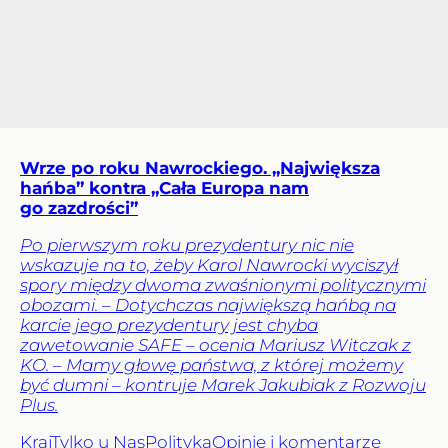
Wrze po roku Nawrockiego. „Największa
hańba” kontra „Cała Europa nam
go zazdrości”
Po pierwszym roku prezydentury nic nie
wskazuje na to, żeby Karol Nawrocki wyciszył
spory między dwoma zwaśnionymi politycznymi
obozami. – Dotychczas największą hańbą na
karcie jego prezydentury jest chyba
zawetowanie SAFE – ocenia Mariusz Witczak z
KO. – Mamy głowę państwa, z której możemy
być dumni – kontruje Marek Jakubiak z Rozwoju
Plus.
Kraj
Tylko u Nas
Polityka
Opinie i komentarze