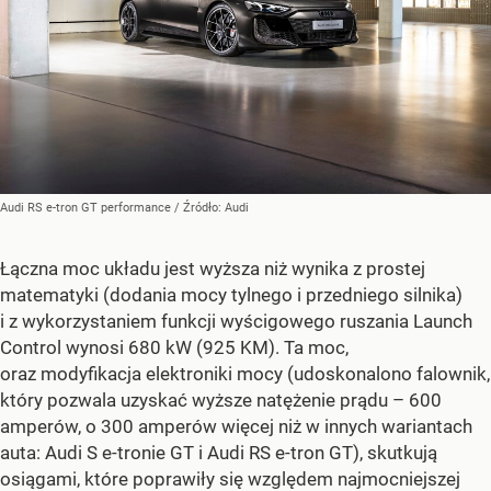
Audi RS e-tron GT performance
/ Źródło:
Audi
Łączna moc układu jest wyższa niż wynika z prostej
matematyki (dodania mocy tylnego i przedniego silnika)
i z wykorzystaniem funkcji wyścigowego ruszania Launch
Control wynosi 680 kW (925 KM). Ta moc,
oraz modyfikacja elektroniki mocy (udoskonalono falownik,
który pozwala uzyskać wyższe natężenie prądu – 600
amperów, o 300 amperów więcej niż w innych wariantach
auta: Audi S e-tronie GT i Audi RS e-tron GT), skutkują
osiągami, które poprawiły się względem najmocniejszej