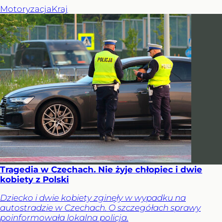
Motoryzacja
Kraj
Tragedia w Czechach. Nie żyje chłopiec i dwie
kobiety z Polski
Dziecko i dwie kobiety zginęły w wypadku na
autostradzie w Czechach. O szczegółach sprawy
poinformowała lokalna policja.