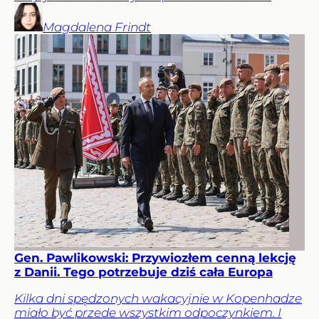
Magdalena
Frindt
Gen. Pawlikowski: Przywiozłem cenną lekcję
z Danii. Tego potrzebuje dziś cała Europa
Kilka dni spędzonych wakacyjnie w Kopenhadze
miało być przede wszystkim odpoczynkiem. I