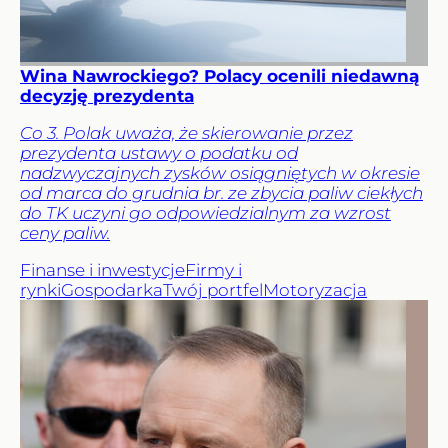
Wina Nawrockiego? Polacy ocenili niedawną
decyzję prezydenta
Co 3. Polak uważa, że skierowanie przez
prezydenta ustawy o podatku od
nadzwyczajnych zysków osiągniętych w okresie
od marca do grudnia br. ze zbycia paliw ciekłych
do TK uczyni go odpowiedzialnym za wzrost
ceny paliw.
Finanse i inwestycje
Firmy i
rynki
Gospodarka
Twój portfel
Motoryzacja