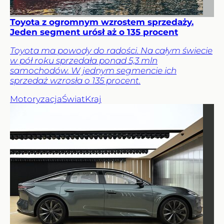
Toyota z ogromnym wzrostem sprzedaży.
Jeden segment urósł aż o 135 procent
Toyota ma powody do radości. Na całym świecie
w pół roku sprzedała ponad 5,3 mln
samochodów. W jednym segmencie ich
sprzedaż wzrosła o 135 procent.
Motoryzacja
Świat
Kraj