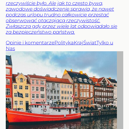
rzeczywiście było. Ale jak to często bywa,
zawodowe doświadczenie sprawia, że nawet
podczas urlopu trudno całkowicie przestać
obserwować otaczającą rzeczywistość.
Zwłaszcza gdy przez wiele lat odpowiadało się
za bezpieczeństwo państwa.
Opinie i komentarze
Polityka
Kraj
Świat
Tylko u
Nas