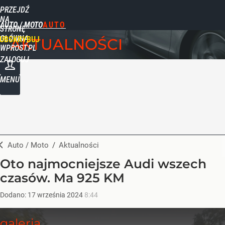
PRZEJDŹ
NA
AUTO / MOTO
STRONĘ
GŁÓWNĄ
UBSKRYBUJ
AKTUALNOŚCI
WPROST.PL
ZALOGUJ
MENU
Auto / Moto
/
Aktualności
Oto najmocniejsze Audi wszech
czasów. Ma 925 KM
Dodano:
17
września
2024
8:44