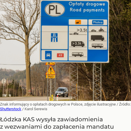
Znak informujący o opłatach drogowych w Polsce, zdjęcie ilustracyjne
/ Źródło:
Shutterstock
/
Karol Serewis
Łódzka KAS wysyła zawiadomienia
z wezwaniami do zapłacenia mandatu