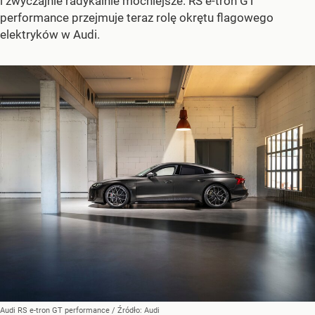
i zwyczajnie radykalnie mocniejsze. RS e-tron GT
performance przejmuje teraz rolę okrętu flagowego
elektryków w Audi.
Audi RS e-tron GT performance
/ Źródło:
Audi