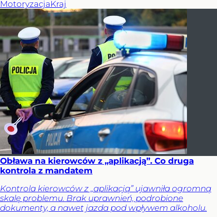
Motoryzacja
Kraj
Obława na kierowców z „aplikacją”. Co druga
kontrola z mandatem
Kontrola kierowców z „aplikacją” ujawniła ogromną
skalę problemu. Brak uprawnień, podrobione
dokumenty, a nawet jazda pod wpływem alkoholu.