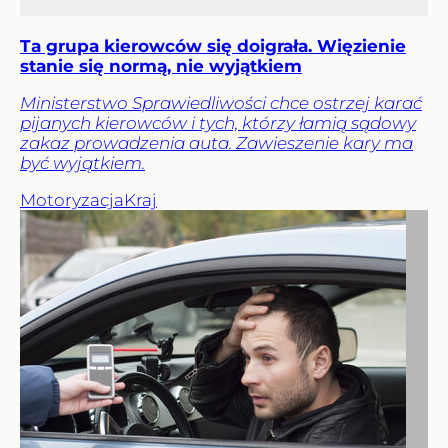
Ta grupa kierowców się doigrała. Więzienie
stanie się normą, nie wyjątkiem
Ministerstwo Sprawiedliwości chce ostrzej karać
pijanych kierowców i tych, którzy łamią sądowy
zakaz prowadzenia auta. Zawieszenie kary ma
być wyjątkiem.
Motoryzacja
Kraj