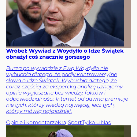
Wróbel: Wywiad z Woydyłło o Idze Świątek
obnażył coś znacznie gorszego
Burza po wywiadzie z Ewą Woydyłło nie
wybuchła dlatego, że padły kontrowersyjne
słowa o Idze Świątek. Wybuchła dlatego, że
coraz częściej za ekspercką analizę uznajemy
opinie wygłaszane bez wiedzy, faktów i
odpowiedzialności. Internet od dawna premiuje
nie tych, którzy wiedzą najwięcej, lecz tych,
którzy mówią najgłośniej.
Opinie i komentarze
Kraj
Sport
Tylko u Nas