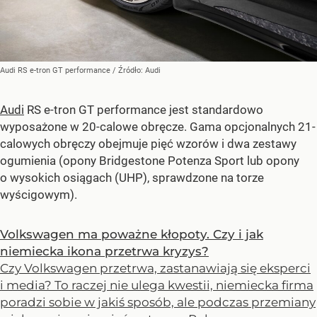
Audi RS e-tron GT performance
/ Źródło:
Audi
Audi
RS e-tron GT performance jest standardowo
wyposażone w 20-calowe obręcze. Gama opcjonalnych 21-
calowych obręczy obejmuje pięć wzorów i dwa zestawy
ogumienia (opony Bridgestone Potenza Sport lub opony
o wysokich osiągach (UHP), sprawdzone na torze
wyścigowym).
Volkswagen ma poważne kłopoty. Czy i jak
niemiecka ikona przetrwa kryzys?
Czy Volkswagen przetrwa, zastanawiają się eksperci
i media? To raczej nie ulega kwestii, niemiecka firma
poradzi sobie w jakiś sposób, ale podczas przemiany