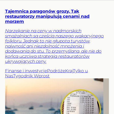
Tajemnica paragonów grozy. Tak
restauratorzy manipulują cenami nad
morzem
Narzekanie na ceny w nadmorskich
smażalniach są częścią naszego wakacyjnego
folkloru. Jednak to nie głupota turystów,
naiwność ani niezdolność mnożenia i
dodawania do stu. To przemyślana, ale nie do
końca uczciwa strategia restauratorów
ukrywających ceny.
Finanse i inwestycje
Podróże
Kraj
Tylko u
Nas
Tygodnik Wprost