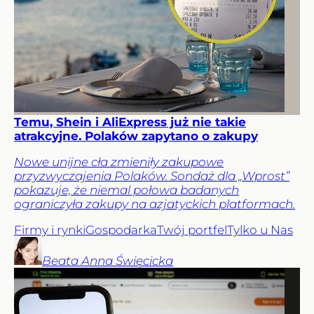
Temu, Shein i AliExpress już nie takie
atrakcyjne. Polaków zapytano o zakupy
Nowe unijne cła zmieniły zakupowe
przyzwyczajenia Polaków. Sondaż dla „Wprost”
pokazuje, że niemal połowa badanych
ograniczyła zakupy na azjatyckich platformach.
Firmy i rynki
Gospodarka
Twój portfel
Tylko u Nas
Beata Anna
Święcicka