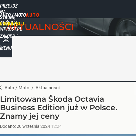
PRZEJDŹ
NA
AUTO / MOTO
STRONĘ
GŁÓWNĄ
UBSKRYBUJ
AKTUALNOŚCI
WPROST.PL
ZALOGUJ
MENU
Auto / Moto
/
Aktualności
Limitowana Škoda Octavia
Business Edition już w Polsce.
Znamy jej ceny
Dodano:
20
września
2024
12:24