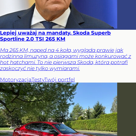
Lepiej uważaj na mandaty. Skoda Superb
Sportline 2.0 TSI 265 KM
Ma 265 KM, napęd na 4 koła, wygląda prawie jak
rodzinna limuzyna, a osiągami może konkurować z
hot hatchami. To nie pierwsza Skoda, która potrafi
zaskoczyć nie tylko wymiarami.
Motoryzacja
Testy
Twój portfel