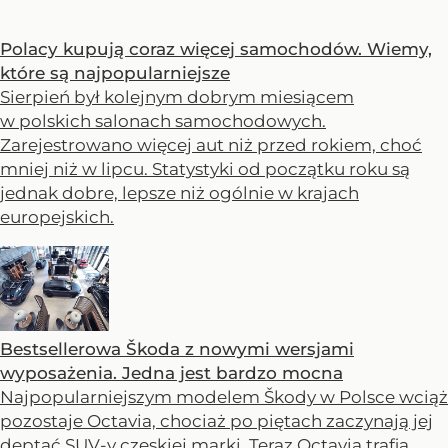
Polacy kupują coraz więcej samochodów. Wiemy,
które są najpopularniejsze
Sierpień był kolejnym dobrym miesiącem
w polskich salonach samochodowych.
Zarejestrowano więcej aut niż przed rokiem, choć
mniej niż w lipcu. Statystyki od początku roku są
jednak dobre, lepsze niż ogólnie w krajach
europejskich.
Bestsellerowa Škoda z nowymi wersjami
wyposażenia. Jedna jest bardzo mocna
Najpopularniejszym modelem Škody w Polsce wciąż
pozostaje Octavia, chociaż po piętach zaczynają jej
deptać SUV-y czeskiej marki. Teraz Octavia trafia