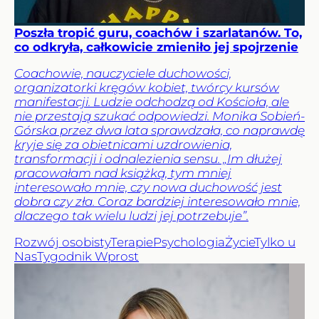
Poszła tropić guru, coachów i szarlatanów. To,
co odkryła, całkowicie zmieniło jej spojrzenie
Coachowie, nauczyciele duchowości,
organizatorki kręgów kobiet, twórcy kursów
manifestacji. Ludzie odchodzą od Kościoła, ale
nie przestają szukać odpowiedzi. Monika Sobień-
Górska przez dwa lata sprawdzała, co naprawdę
kryje się za obietnicami uzdrowienia,
transformacji i odnalezienia sensu. „Im dłużej
pracowałam nad książką, tym mniej
interesowało mnie, czy nowa duchowość jest
dobra czy zła. Coraz bardziej interesowało mnie,
dlaczego tak wielu ludzi jej potrzebuje”.
Rozwój osobisty
Terapie
Psychologia
Życie
Tylko u
Nas
Tygodnik Wprost