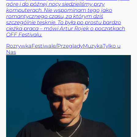
górę i do późnej nocy siedzieliśmy przy
komputerach. Nie wspominam tego jako
romantycznego czasu, za którym dziś
szczególnie tęsknię. To była po prostu bardzo
ciężka praca – mówi Artur Rojek o początkach
OFF Festivalu.
Rozrywka
Festiwale/Przeglądy
Muzyka
Tylko u
Nas