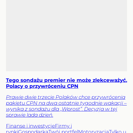
Tego sondażu premier nie może zlekceważyć.
Polacy o przywróceniu CPN
Prawie dwie trzecie Polaków chce przywrócenia
pakietu CPN na dwa ostatnie tygodnie wakacji –
wynika z sondażu dla „Wprost”. Decyzja w tej
sprawie lada dzień.
Finanse i inwestycje
Firmy i
rynki
Gospodarka
Twój portfel
Motoryzacja
Tylko u