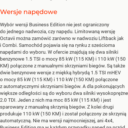
Wersje napędowe
Wybór wersji Business Edition nie jest ograniczony
do jednego nadwozia, czy napędu. Limitowaną wersję
Octavii można zamówić zarówno w nadwoziu Liftback jak
i Combi. Samochód pojawia się na rynku z sześcioma
napędami do wyboru. W ofercie znajdują się dwa silniki
benzynowe 1.5 TSI o mocy 85 kW (115 KM) i 110 kW (150
KM) połączone z manualnymi skrzyniami biegów. Są także
dwie benzynowe wersje z miękką hybrydą 1.5 TSI mHEV
o mocy 85 kW (115 KM) i 110 kW (150 KM) połączone
z automatycznymi skrzyniami biegów. A dla pokonujących
większe odległości są do wyboru dwa silniki wysokoprężne
2.0 TDI. Jeden z nich ma moc 85 kW (115 KM) i jest
sparowany z manualną skrzynią biegów. Z kolei drugi
produkuje 110 kW (150 KM) i został połączony ze skrzynią
automatyczną. Nie ma wersji najmocniejszej, ani 4x4,
Business Edition ma w każdym przypadku napęd na przód.