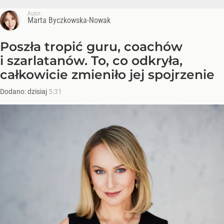
Autor:
Marta Byczkowska-Nowak
Poszła tropić guru, coachów
i szarlatanów. To, co odkryła,
całkowicie zmieniło jej spojrzenie
Dodano:
dzisiaj
5:31