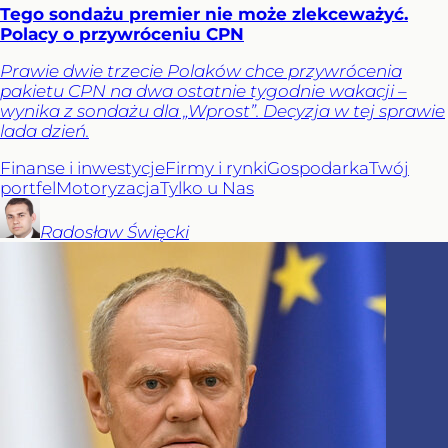
Tego sondażu premier nie może zlekceważyć.
Polacy o przywróceniu CPN
Prawie dwie trzecie Polaków chce przywrócenia
pakietu CPN na dwa ostatnie tygodnie wakacji –
wynika z sondażu dla „Wprost”. Decyzja w tej sprawie
lada dzień.
Finanse i inwestycje
Firmy i rynki
Gospodarka
Twój
portfel
Motoryzacja
Tylko u Nas
Radosław
Święcki