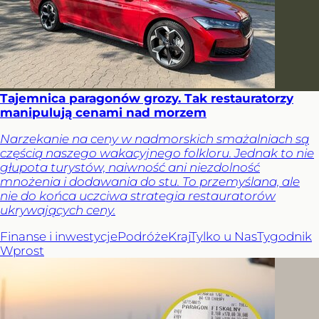
Tajemnica paragonów grozy. Tak restauratorzy
manipulują cenami nad morzem
Narzekanie na ceny w nadmorskich smażalniach są
częścią naszego wakacyjnego folkloru. Jednak to nie
głupota turystów, naiwność ani niezdolność
mnożenia i dodawania do stu. To przemyślana, ale
nie do końca uczciwa strategia restauratorów
ukrywających ceny.
Finanse i inwestycje
Podróże
Kraj
Tylko u Nas
Tygodnik
Wprost