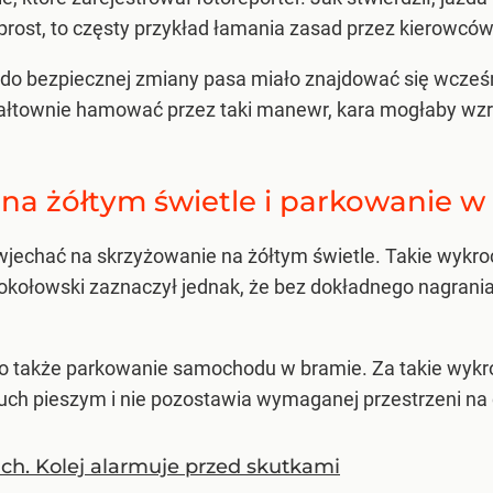
prost, to częsty przykład łamania zasad przez kierowców
do bezpiecznej zmiany pasa miało znajdować się wcześnie
wałtownie hamować przez taki manewr, kara mogłaby wzr
 na żółtym świetle i parkowanie w
ż wjechać na skrzyżowanie na żółtym świetle. Takie wy
Sokołowski zaznaczył jednak, że bez dokładnego nagran
 także parkowanie samochodu w bramie. Za takie wykro
ruch pieszym i nie pozostawia wymaganej przestrzeni na 
ch. Kolej alarmuje przed skutkami