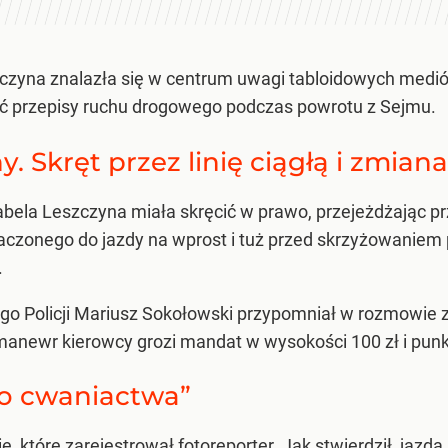
zczyna znalazła się w centrum uwagi tabloidowych mediów
ć przepisy ruchu drogowego podczas powrotu z Sejmu.
y. Skręt przez linię ciągłą i zmian
bela Leszczyna miała skręcić w prawo, przejeżdżając przez
naczonego do jazdy na wprost i tuż przed skrzyżowaniem
.
 Policji Mariusz Sokołowski przypomniał w rozmowie z d
 manewr kierowcy grozi mandat w wysokości 100 zł i punk
o cwaniactwa”
, które zarejestrował fotoreporter. Jak stwierdził, jazda