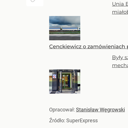
Unia 
miałob
Cenckiewicz o zamówieniach p
Były 
mecha
Opracował:
Stanisław Węgrowski
Źródło:
SuperExpress