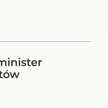
minister
atów