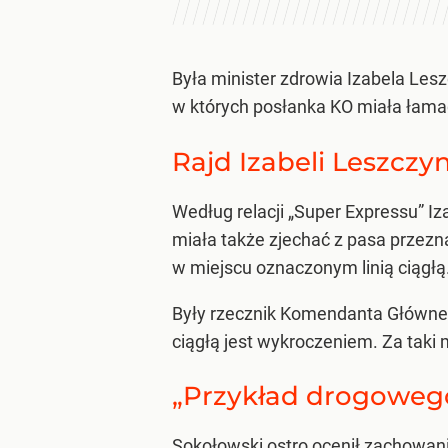
Była minister zdrowia Izabela Les
w których posłanka KO miała łama
Rajd Izabeli Leszczyn
Według relacji „Super Expressu” Iza
miała także zjechać z pasa przez
w miejscu oznaczonym linią ciągłą
Były rzecznik Komendanta Głównego
ciągłą jest wykroczeniem. Za taki
„Przykład drogoweg
Sokołowski ostro ocenił zachowanie