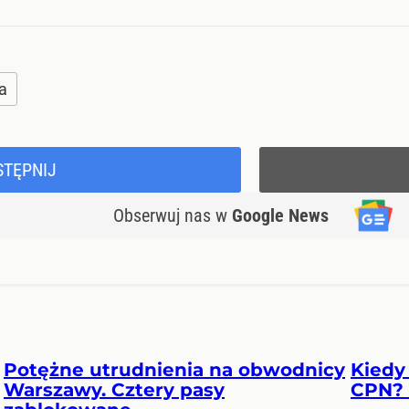
ka
STĘPNIJ
Obserwuj nas
w
Google News
Potężne utrudnienia na obwodnicy
Kiedy
Warszawy. Cztery pasy
CPN? 