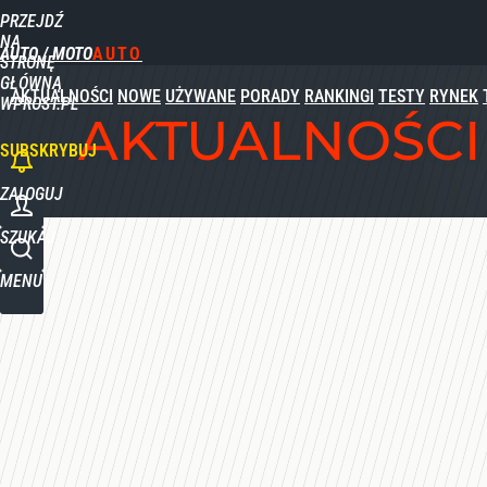
PRZEJDŹ
Udostępnij
1
Skomentuj
NA
AUTO / MOTO
STRONĘ
GŁÓWNĄ
AKTUALNOŚCI
NOWE
UŻYWANE
PORADY
RANKINGI
TESTY
RYNEK
WPROST.PL
AKTUALNOŚCI
SUBSKRYBUJ
ZALOGUJ
SZUKAJ
MENU