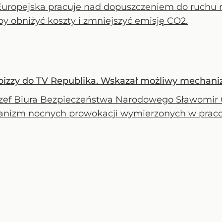
Europejska pracuje nad dopuszczeniem do ruchu 
y obniżyć koszty i zmniejszyć emisję CO2.
izzy do TV Republika. Wskazał możliwy mechani
szef Biura Bezpieczeństwa Narodowego Sławomir Ce
nizm nocnych prowokacji wymierzonych w praco