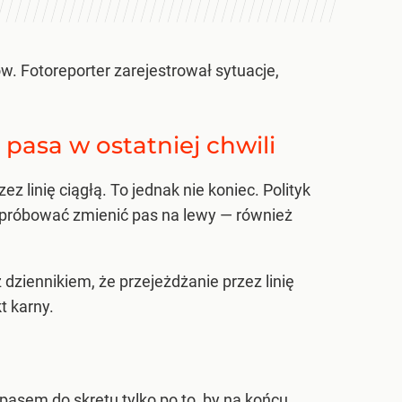
. Fotoreporter zarejestrował sytuacje,
a pasa w ostatniej chwili
 linię ciągłą. To jednak nie koniec. Polityk
 próbować zmienić pas na lewy — również
ziennikiem, że przejeżdżanie przez linię
t karny.
 pasem do skrętu tylko po to, by na końcu