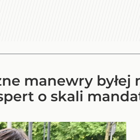
ne manewry byłej 
spert o skali mand