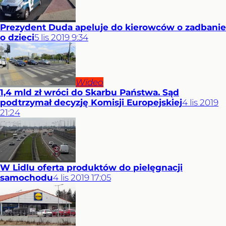
Prezydent Duda apeluje do kierowców o zadbanie
o dzieci
5
lis
2019
9:34
Wideo
1,4 mld zł wróci do Skarbu Państwa. Sąd
podtrzymał decyzję Komisji Europejskiej
4
lis
2019
21:24
W Lidlu oferta produktów do pielęgnacji
samochodu
4
lis
2019
17:05