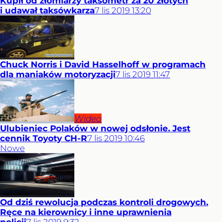
Kupił od złomiarzy taksometr za 20 złotych
i udawał taksówkarza
7
lis
2019
13:20
Chuck Norris i David Hasselhoff w programach
dla maniaków motoryzacji
7
lis
2019
11:47
Wideo
Ulubieniec Polaków w nowej odsłonie. Jest
cennik Toyoty CH-R
7
lis
2019
10:46
Nowe
Od dziś rewolucja podczas kontroli drogowych.
Ręce na kierownicy i inne uprawnienia