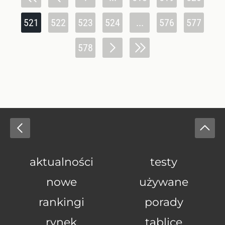
521
522
523
524
...
576
577
578
aktualności
testy
nowe
używane
rankingi
porady
rynek
tablice