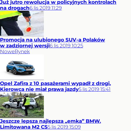
Już jutro rewolucja w policyjnych kontrolach
na drogach
6
lis
2019
11:29
Promocja na ulubionego SUV-a Polaków
w zadziornej wersji
6
lis
2019
10:25
Nowe
Rynek
Opel Zafira z 10 pasażerami wypadł z drogi.
Kierowca nie miał prawa jazdy
5
lis
2019
15:41
Jeszcze lepsza najlepsza „emka” BMW.
Limitowana M2 CS
5
lis
2019
15:09