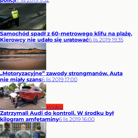
policji
7
lis
2019
9:32
Samochód spadł z 60-metrowego klifu na plażę.
Kierowcy nie udało się uratować
6
lis
2019
19:35
„Motoryzacyjne” zawody strongmanów. Auta
nie miały szans
6
lis
2019
17:00
Wideo
Zatrzymali Audi do kontroli. W środku był
kilogram amfetaminy
6
lis
2019
16:00