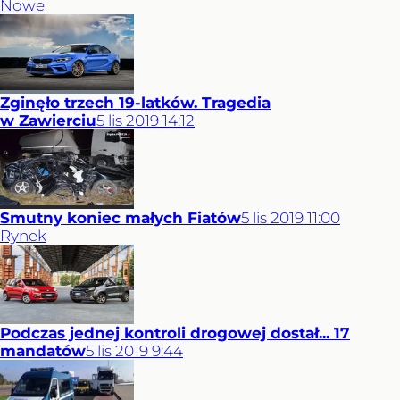
Nowe
Zginęło trzech 19-latków. Tragedia
w Zawierciu
5
lis
2019
14:12
Smutny koniec małych Fiatów
5
lis
2019
11:00
Rynek
Podczas jednej kontroli drogowej dostał... 17
mandatów
5
lis
2019
9:44