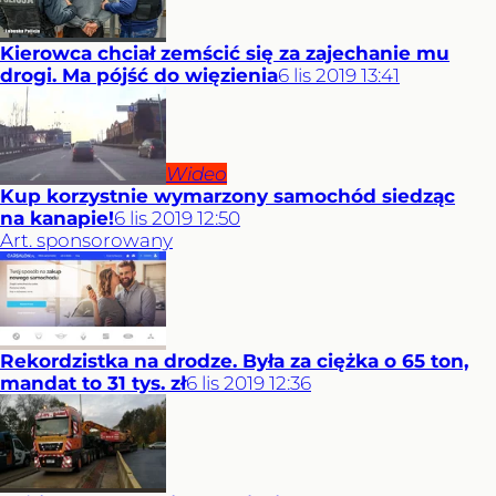
Kierowca chciał zemścić się za zajechanie mu
drogi. Ma pójść do więzienia
6
lis
2019
13:41
Wideo
Kup korzystnie wymarzony samochód siedząc
na kanapie!
6
lis
2019
12:50
Art. sponsorowany
Rekordzistka na drodze. Była za ciężka o 65 ton,
mandat to 31 tys. zł
6
lis
2019
12:36