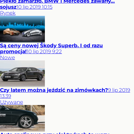
Piekło zamarzło. BMW i Mercedes zawarły…
sojusz
10
lip
2019
10:15
Rynek
Są ceny nowej Škody Superb. I od razu
promocja!
10
lip
2019
9:22
Nowe
Czy latem można jeździć na zimówkach?
9
lip
2019
13:39
Używane