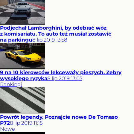
Podjechał Lamborghini, by odebrać wóz
z komisariatu. To auto też musiał zostawić
na parkingu
8
lip
2019
13:58
9 na 10 kierowców lekceważy pieszych. Zebry
wysokiego ryzyka
8
lip
2019
13:05
Rankingi
Powrót legendy. Poznajcie nowe De Tomaso
P72
8
lip
2019
11:15
Nowe