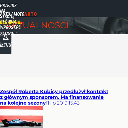
PRZEJDŹ
NA
AUTO / MOTO
STRONĘ
GŁÓWNĄ
UBSKRYBUJ
AKTUALNOŚCI
WPROST.PL
ZALOGUJ
MENU
Zespół Roberta Kubicy przedłużył kontrakt
z głównym sponsorem. Ma finansowanie
na kolejne sezony
11
lip
2019
15:43