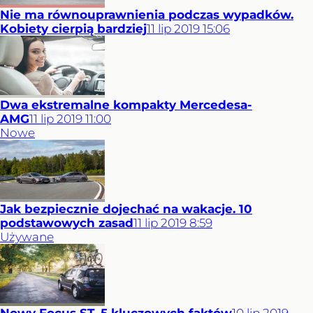
Nie ma równouprawnienia podczas wypadków.
Kobiety cierpią bardziej
11
lip
2019
15:06
Dwa ekstremalne kompakty Mercedesa-
AMG
11
lip
2019
11:00
Nowe
Jak bezpiecznie dojechać na wakacje. 10
podstawowych zasad
11
lip
2019
8:59
Używane