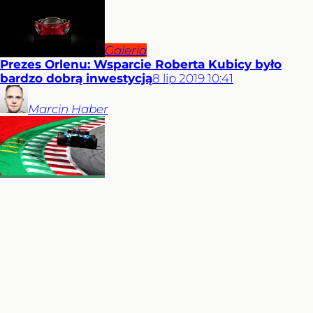
Galeria
Prezes Orlenu: Wsparcie Roberta Kubicy było
bardzo dobrą inwestycją
8
lip
2019
10:41
Marcin
Haber