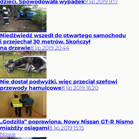
dzieci. Spowodowała wypadek
9
lip
2019
9:17
Niedźwiedź wszedł do otwartego samochodu
i przejechał 30 metrów. Skończył
na drzewie
8
lip
2019
20:44
Nie dostał podwyżki, więc przeciął szefowi
przewody hamulcowe
8
lip
2019
16:20
„Godzilla” poprawiona. Nowy Nissan GT-R Nismo
miażdży osiągami
8
lip
2019
15:15
Nowe