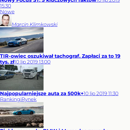
Nowy Focus ST. 5 kluczowych faktów
10
lip
2019
15:30
Nowe
Marcin
Klimkowski
TIR-owiec oszukiwał tachograf. Zapłaci za to 19
tys. zł
10
lip
2019
13:00
Najpopularniejsze auta za 500k+
10
lip
2019
11:30
Rankingi
Rynek