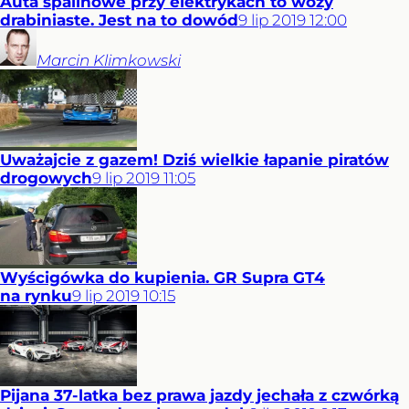
Auta spalinowe przy elektrykach to wozy
drabiniaste. Jest na to dowód
9
lip
2019
12:00
Marcin
Klimkowski
Uważajcie z gazem! Dziś wielkie łapanie piratów
drogowych
9
lip
2019
11:05
Wyścigówka do kupienia. GR Supra GT4
na rynku
9
lip
2019
10:15
Pijana 37-latka bez prawa jazdy jechała z czwórką