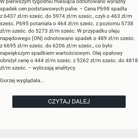
W pierwszym tygodniu miesiąca odnotowano wyraźny
spadek cen podstawowych paliw. –
Cena Pb98 spadła
z 6437 zł/m sześc. do 5974 zł/m sześc., czyli o 463 zł/m
sześc. Pb95 potaniała o 464 zł/m sześc. z poziomu 5738
zł/m sześc. do 5273 zł/m sześc. W przypadku oleju
napędowego (ON) odnotowano spadek o 489 zł/m sześc.
z 6695 zł/m sześc. do 6206 zł/m sześc., co było
największym spadkiem wartościowym. Olej opałowy
obniżył cenę o 444 zł/m sześc. z 5262 zł/m sześc. do 4818
zł/m sześc.
– wyliczają analitycy.
Gorzej wyglądała...
CZYTAJ DALEJ