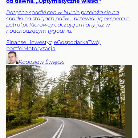
od dawna. „Optymistyczne wieści”
Potężne spadki cen w hurcie przełożą się na
spadki na stacjach paliw - przewidują eksperci e-
petrol.pl. Kierowcy odczują zmiany już w
nadchodzącym tygodniu.
Finanse i inwestycje
Gospodarka
Twój
portfel
Motoryzacja
Radosław
Święcki