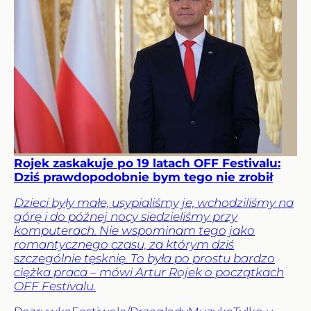
Rojek zaskakuje po 19 latach OFF Festivalu:
Dziś prawdopodobnie bym tego nie zrobił
Dzieci były małe, usypialiśmy je, wchodziliśmy na
górę i do późnej nocy siedzieliśmy przy
komputerach. Nie wspominam tego jako
romantycznego czasu, za którym dziś
szczególnie tęsknię. To była po prostu bardzo
ciężka praca – mówi Artur Rojek o początkach
OFF Festivalu.