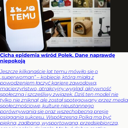
Cicha epidemia wśród Polek. Dane naprawdę
niepokoją
Jeszcze kilkanaście lat temu mówiło się o
„superwoman” – kobiecie, która miała z
powodzeniem łączyć karierę zawodową,
macierzyństwo, atrakcyjny wygląd, aktywność
społeczną i szczęśliwy związek. Dziś ten model nie
tylko nie zniknął, ale został spotęgowany przez media
społecznościowe, kulturę nieustannego
porównywania się oraz wszechobecną presję
osiągania sukcesu. Współczesna Polka ma być
piękna, zadbana, wysportowana, przedsiębiorcza,