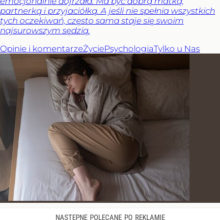
emocjonalnie dojrzała. Ma być dobrą matką,
partnerką i przyjaciółką. A jeśli nie spełnia wszystkich
tych oczekiwań, często sama staje się swoim
najsurowszym sędzią.
Opinie i komentarze
Życie
Psychologia
Tylko u Nas