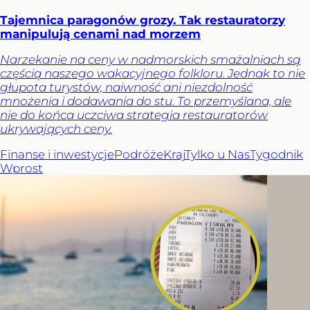
Tajemnica paragonów grozy. Tak restauratorzy
manipulują cenami nad morzem
Narzekanie na ceny w nadmorskich smażalniach są
częścią naszego wakacyjnego folkloru. Jednak to nie
głupota turystów, naiwność ani niezdolność
mnożenia i dodawania do stu. To przemyślana, ale
nie do końca uczciwa strategia restauratorów
ukrywających ceny.
Finanse i inwestycje
Podróże
Kraj
Tylko u Nas
Tygodnik
Wprost