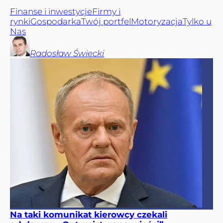
Finanse i inwestycje
Firmy i
rynki
Gospodarka
Twój portfel
Motoryzacja
Tylko u
Nas
Radosław
Święcki
Na taki komunikat kierowcy czekali