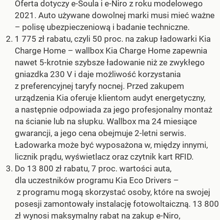
Oferta dotyczy e-Soula i e-Niro z roku modelowego
2021. Auto używane dowolnej marki musi mieć ważne
– polisę ubezpieczeniową i badanie techniczne.
1 775 zł rabatu, czyli 50 proc. na zakup ładowarki Kia
Charge Home – wallbox Kia Charge Home zapewnia
nawet 5-krotnie szybsze ładowanie niż ze zwykłego
gniazdka 230 V i daje możliwość korzystania
z preferencyjnej taryfy nocnej. Przed zakupem
urządzenia Kia oferuje klientom audyt energetyczny,
a następnie odpowiada za jego profesjonalny montaż
na ścianie lub na słupku. Wallbox ma 24 miesiące
gwarancji, a jego cena obejmuje 2-letni serwis.
Ładowarka może być wyposażona w, między innymi,
licznik prądu, wyświetlacz oraz czytnik kart RFID.
Do 13 800 zł rabatu, 7 proc. wartości auta,
dla uczestników programu Kia Eco Drivers –
z programu mogą skorzystać osoby, które na swojej
posesji zamontowały instalację fotowoltaiczną. 13 800
zł wynosi maksymalny rabat na zakup e-Niro,