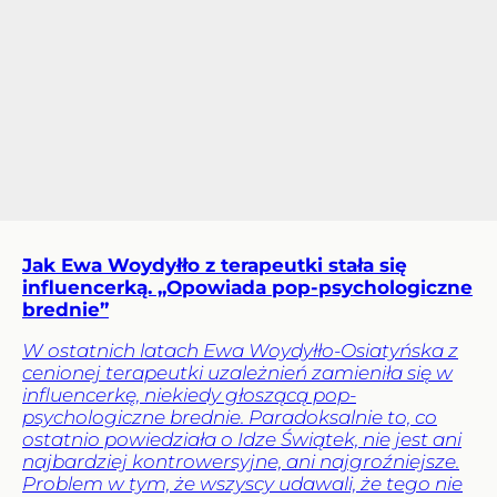
Jak Ewa Woydyłło z terapeutki stała się
influencerką. „Opowiada pop-psychologiczne
brednie”
W ostatnich latach Ewa Woydyłło-Osiatyńska z
cenionej terapeutki uzależnień zamieniła się w
influencerkę, niekiedy głoszącą pop-
psychologiczne brednie. Paradoksalnie to, co
ostatnio powiedziała o Idze Świątek, nie jest ani
najbardziej kontrowersyjne, ani najgroźniejsze.
Problem w tym, że wszyscy udawali, że tego nie