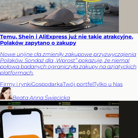
Temu, Shein i AliExpress już nie takie atrakcyjne.
Polaków zapytano o zakupy
Nowe unijne cła zmieniły zakupowe przyzwyczajenia
Polaków. Sondaż dla „Wprost” pokazuje, że niemal
połowa badanych ograniczyła zakupy na azjatyckich
platformach.
Firmy i rynki
Gospodarka
Twój portfel
Tylko u Nas
Beata Anna
Święcicka