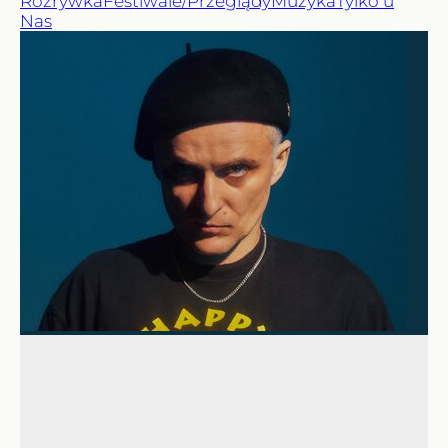
Rozrywka
Festiwale/Przeglądy
Muzyka
Tylko u
Nas