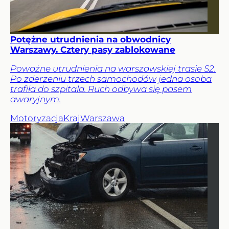
Potężne utrudnienia na obwodnicy
Warszawy. Cztery pasy zablokowane
Poważne utrudnienia na warszawskiej trasie S2.
Po zderzeniu trzech samochodów jedna osoba
trafiła do szpitala. Ruch odbywa się pasem
awaryjnym.
Motoryzacja
Kraj
Warszawa