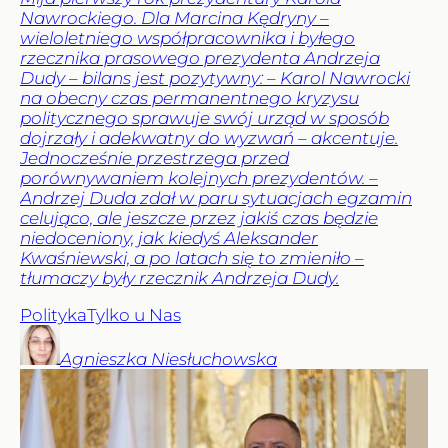
Nawrockiego. Dla Marcina Kędryny –
wieloletniego współpracownika i byłego
rzecznika prasowego prezydenta Andrzeja
Dudy – bilans jest pozytywny: – Karol Nawrocki
na obecny czas permanentnego kryzysu
politycznego sprawuje swój urząd w sposób
dojrzały i adekwatny do wyzwań – akcentuje.
Jednocześnie przestrzega przed
porównywaniem kolejnych prezydentów. –
Andrzej Duda zdał w paru sytuacjach egzamin
celująco, ale jeszcze przez jakiś czas będzie
niedoceniony, jak kiedyś Aleksander
Kwaśniewski, a po latach się to zmieniło –
tłumaczy były rzecznik Andrzeja Dudy.
Polityka
Tylko u Nas
Agnieszka
Niesłuchowska