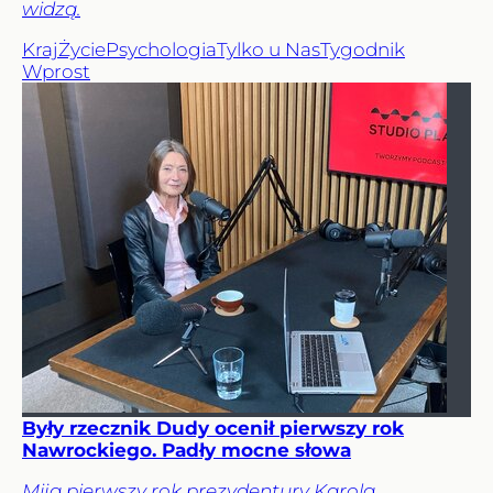
widzą.
Kraj
Życie
Psychologia
Tylko u Nas
Tygodnik
Wprost
Były rzecznik Dudy ocenił pierwszy rok
Nawrockiego. Padły mocne słowa
Mija pierwszy rok prezydentury Karola