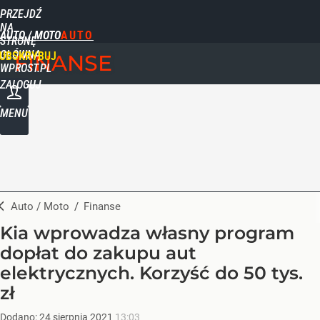
PRZEJDŹ
NA
AUTO / MOTO
STRONĘ
GŁÓWNĄ
UBSKRYBUJ
FINANSE
WPROST.PL
ZALOGUJ
MENU
Auto / Moto
/
Finanse
Kia wprowadza własny program
dopłat do zakupu aut
elektrycznych. Korzyść do 50 tys.
zł
Dodano:
24
sierpnia
2021
13:03