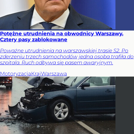
Potężne utrudnienia na obwodnicy Warszawy.
Cztery pasy zablokowane
Poważne utrudnienia na warszawskiej trasie S2. Po
zderzeniu trzech samochodów jedna osoba trafiła do
szpitala. Ruch odbywa się pasem awaryjnym.
Motoryzacja
Kraj
Warszawa