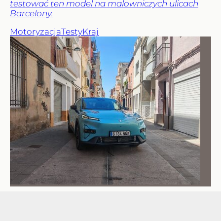
testować ten model na malowniczych ulicach
Barcelony.
Motoryzacja
Testy
Kraj