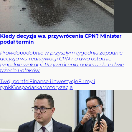
Kiedy decyzja ws. przywrócenia CPN? Minister
podał termin
Prawdopodobnie w przyszłym tygodniu zapadnie
decyzja ws. reaktywacji CPN na dwa ostatnie
tygodnie wakacji. Przywrócenia pakietu chce dwie
trzecie Polaków.
Twój portfel
Finanse i inwestycje
Firmy i
rynki
Gospodarka
Motoryzacja