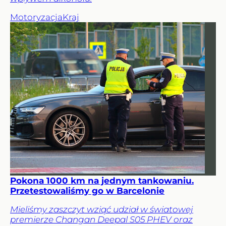
Motoryzacja
Kraj
Pokona 1000 km na jednym tankowaniu.
Przetestowaliśmy go w Barcelonie
Mieliśmy zaszczyt wziąć udział w światowej
premierze Changan Deepal S05 PHEV oraz