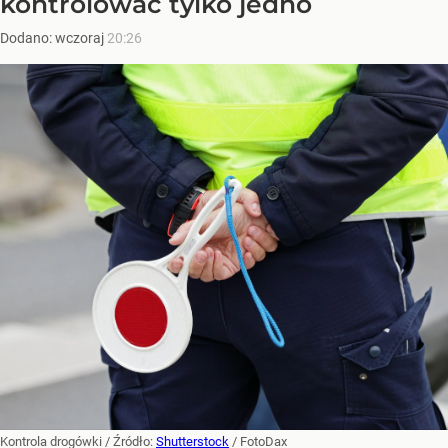
kontrolować tylko jedno
Dodano:
wczoraj
20:26
Kontrola drogówki
/ Źródło:
Shutterstock
/
FotoDax