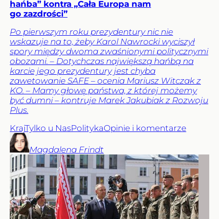
hańba” kontra „Cała Europa nam
go zazdrości”
Po pierwszym roku prezydentury nic nie
wskazuje na to, żeby Karol Nawrocki wyciszył
spory między dwoma zwaśnionymi politycznymi
obozami. – Dotychczas największą hańbą na
karcie jego prezydentury jest chyba
zawetowanie SAFE – ocenia Mariusz Witczak z
KO. – Mamy głowę państwa, z której możemy
być dumni – kontruje Marek Jakubiak z Rozwoju
Plus.
Kraj
Tylko u Nas
Polityka
Opinie i komentarze
Magdalena
Frindt