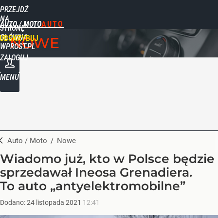
PRZEJDŹ
NA
AUTO / MOTO
STRONĘ
GŁÓWNĄ
UBSKRYBUJ
NOWE
WPROST.PL
ZALOGUJ
MENU
Auto / Moto
/
Nowe
Wiadomo już, kto w Polsce będzie
sprzedawał Ineosa Grenadiera.
To auto „antyelektromobilne”
Dodano:
24
listopada
2021
12:41