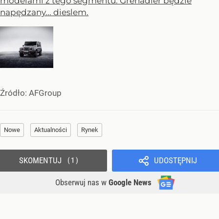
modelami z tego segmentu. Grenadier będzie
napędzany... dieslem.
Źródło:
AFGroup
Nowe
Aktualności
Rynek
SKOMENTUJ
UDOSTĘPNIJ
1
Obserwuj nas
w
Google News