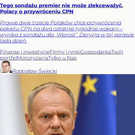
Tego sondażu premier nie może zlekceważyć.
Polacy o przywróceniu CPN
Prawie dwie trzecie Polaków chce przywrócenia
pakietu CPN na dwa ostatnie tygodnie wakacji –
wynika z sondażu dla „Wprost”. Decyzja w tej sprawie
lada dzień.
Finanse i inwestycje
Firmy i rynki
Gospodarka
Twój
portfel
Motoryzacja
Tylko u Nas
Radosław
Święcki