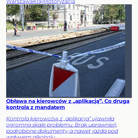
Warszawa
Kraj
Motoryzacja
Obława na kierowców z „aplikacją”. Co druga
kontrola z mandatem
Kontrola kierowców z „aplikacją” ujawniła
ogromną skalę problemu. Brak uprawnień,
podrobione dokumenty, a nawet jazda pod
wpływem alkoholu.