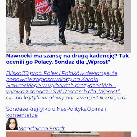
Nawrocki ma szansę na drugą kadencję? Tak
ocenili go Polacy. Sondaż dla „Wprost”
Blisko 39 proc. Polek i Polaków deklaruje, że
ponownie zagłosowałoby na Karola
Nawrockiego w wyborach prezydenckich –
wynika z sondażu SW Research dla „Wprost”.
Grupa krytyków głowy państwa jest liczniejsza.
Sondaże
Kraj
Tylko u Nas
Polityka
Opinie i
komentarze
Magdalena
Frindt