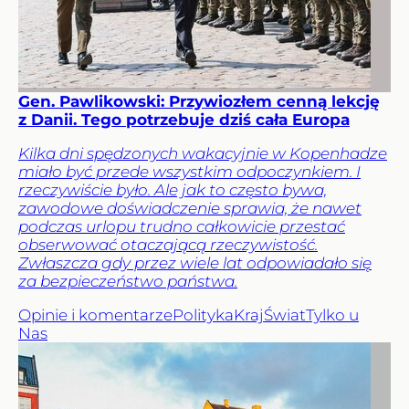
Gen. Pawlikowski: Przywiozłem cenną lekcję
z Danii. Tego potrzebuje dziś cała Europa
Kilka dni spędzonych wakacyjnie w Kopenhadze
miało być przede wszystkim odpoczynkiem. I
rzeczywiście było. Ale jak to często bywa,
zawodowe doświadczenie sprawia, że nawet
podczas urlopu trudno całkowicie przestać
obserwować otaczającą rzeczywistość.
Zwłaszcza gdy przez wiele lat odpowiadało się
za bezpieczeństwo państwa.
Opinie i komentarze
Polityka
Kraj
Świat
Tylko u
Nas