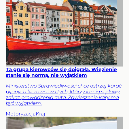
Ta grupa kierowców się doigrała. Więzienie
stanie się normą, nie wyjątkiem
Ministerstwo Sprawiedliwości chce ostrzej karać
pijanych kierowców i tych, którzy łamią sądowy
zakaz prowadzenia auta. Zawieszenie kary ma
być wyjątkiem.
Motoryzacja
Kraj