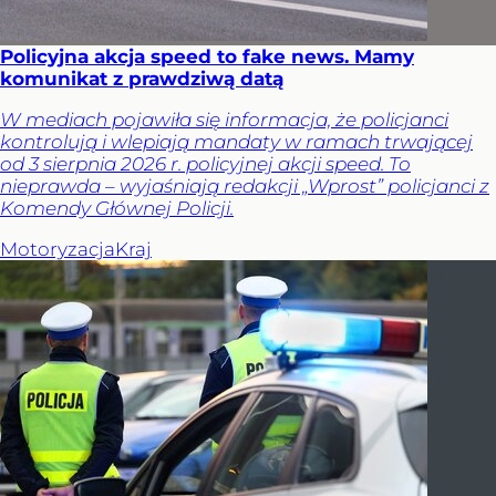
Policyjna akcja speed to fake news. Mamy
komunikat z prawdziwą datą
W mediach pojawiła się informacja, że policjanci
kontrolują i wlepiają mandaty w ramach trwającej
od 3 sierpnia 2026 r. policyjnej akcji speed. To
nieprawda – wyjaśniają redakcji „Wprost” policjanci z
Komendy Głównej Policji.
Motoryzacja
Kraj