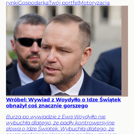
rynki
Gospodarka
Twój portfel
Motoryzacja
Wróbel: Wywiad z Woydyłło o Idze Świątek
obnażył coś znacznie gorszego
Burza po wywiadzie z Ewą Woydyłło nie
wybuchła dlatego, że padły kontrowersyjne
słowa o Idze Świątek. Wybuchła dlatego, że