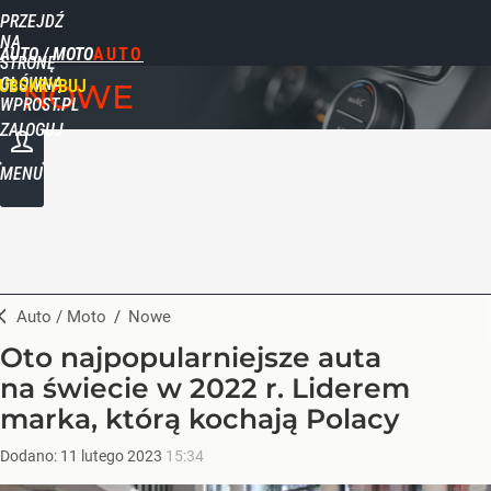
PRZEJDŹ
NA
AUTO / MOTO
STRONĘ
GŁÓWNĄ
UBSKRYBUJ
NOWE
WPROST.PL
ZALOGUJ
MENU
Auto / Moto
/
Nowe
Oto najpopularniejsze auta
na świecie w 2022 r. Liderem
marka, którą kochają Polacy
Dodano:
11
lutego
2023
15:34