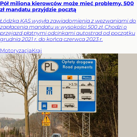
Pół miliona kierowców może mieć problemy. 500
zł mandatu przyjdzie pocztą
Łódzka KAS wysyła zawiadomienia z wezwaniami do
zapłacenia mandatu w wysokości 500 zł. Chodzi o
przejazd płatnymi odcinkami autostrad od początku
grudnia 2021 r. do końca czerwca 2023 r.
Motoryzacja
Kraj