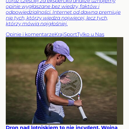
coraz częściej za ekspercką analizę uznajemy
opinie wygłaszane bez wiedzy, faktów i
odpowiedzialności. Internet od dawna premiuje
nie tych, którzy wiedzą najwięcej, lecz tych,
którzy mówią najgłośniej.
Opinie i komentarze
Kraj
Sport
Tylko u Nas
Dron nad lotniskiem to nie incydent. Wojna