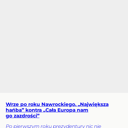
Wrze po roku Nawrockiego. „Największa
hańba” kontra „Cała Europa nam
go zazdrości”
Po pierwszym roku prezydentury nic nie