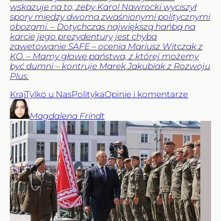
wskazuje na to, żeby Karol Nawrocki wyciszył
spory między dwoma zwaśnionymi politycznymi
obozami. – Dotychczas największą hańbą na
karcie jego prezydentury jest chyba
zawetowanie SAFE – ocenia Mariusz Witczak z
KO. – Mamy głowę państwa, z której możemy
być dumni – kontruje Marek Jakubiak z Rozwoju
Plus.
Kraj
Tylko u Nas
Polityka
Opinie i komentarze
Magdalena
Frindt