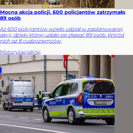
Mocna akcja policji. 600 policjantów zatrzymało
89 osób
Aż 600 policjantów wzięło udział w zaplanowanej
akcji, dzięki której udało się złapać 89 osób. Wśród
nich aż 8 cudzoziemców.
Motoryzacja
Kraj