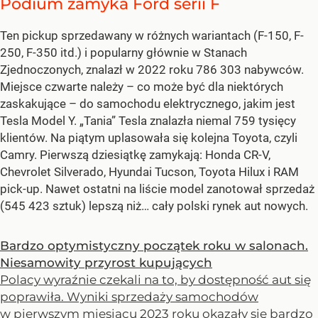
Podium zamyka Ford serii F
Ten pickup sprzedawany w różnych wariantach (F-150, F-
250, F-350 itd.) i popularny głównie w Stanach
Zjednoczonych, znalazł w 2022 roku 786 303 nabywców.
Miejsce czwarte należy – co może być dla niektórych
zaskakujące – do samochodu elektrycznego, jakim jest
Tesla Model Y. „Tania” Tesla znalazła niemal 759 tysięcy
klientów. Na piątym uplasowała się kolejna Toyota, czyli
Camry. Pierwszą dziesiątkę zamykają: Honda CR-V,
Chevrolet Silverado, Hyundai Tucson, Toyota Hilux i RAM
pick-up. Nawet ostatni na liście model zanotował sprzedaż
(545 423 sztuk) lepszą niż… cały polski rynek aut nowych.
Bardzo optymistyczny początek roku w salonach.
Niesamowity przyrost kupujących
Polacy wyraźnie czekali na to, by dostępność aut się
poprawiła. Wyniki sprzedaży samochodów
w pierwszym miesiącu 2023 roku okazały się bardzo