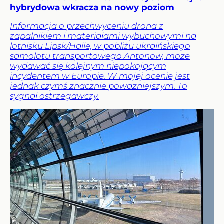
hybrydowa wkracza na nowy poziom
Informacja o przechwyceniu drona z
zapalnikiem i materiałami wybuchowymi na
lotnisku Lipsk/Halle, w pobliżu ukraińskiego
samolotu transportowego Antonow, może
wydawać się kolejnym niepokojącym
incydentem w Europie. W mojej ocenie jest
jednak czymś znacznie poważniejszym. To
sygnał ostrzegawczy.