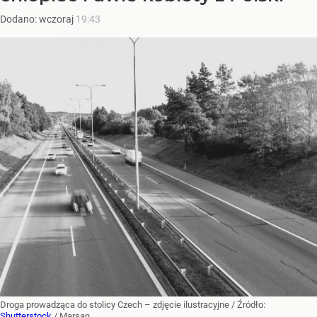
Dodano:
wczoraj
19:43
Droga prowadząca do stolicy Czech – zdjęcie ilustracyjne
/ Źródło:
Shutterstock
/
Marsan