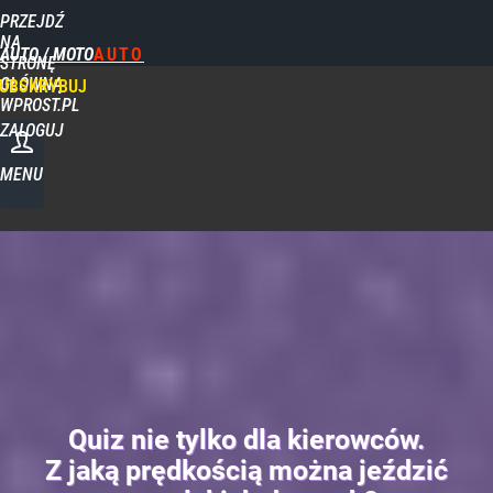
PRZEJDŹ
NA
AUTO / MOTO
STRONĘ
GŁÓWNĄ
UBSKRYBUJ
WPROST.PL
ZALOGUJ
MENU
Quiz nie tylko dla kierowców.
Z jaką prędkością można jeździć