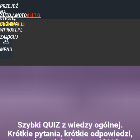
PRZEJDŹ
NA
AUTO / MOTO
STRONĘ
GŁÓWNĄ
UBSKRYBUJ
WPROST.PL
ZALOGUJ
MENU
Szybki QUIZ z wiedzy ogólnej.
Krótkie pytania, krótkie odpowiedzi,