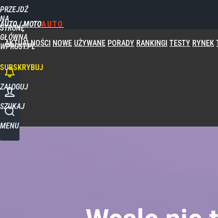
PRZEJDŹ
NA
AUTO / MOTO
STRONĘ
GŁÓWNĄ
AKTUALNOŚCI
NOWE
UŻYWANE
PORADY
RANKINGI
TESTY
RYNEK
WPROST.PL
SUBSKRYBUJ
ZALOGUJ
SZUKAJ
MENU