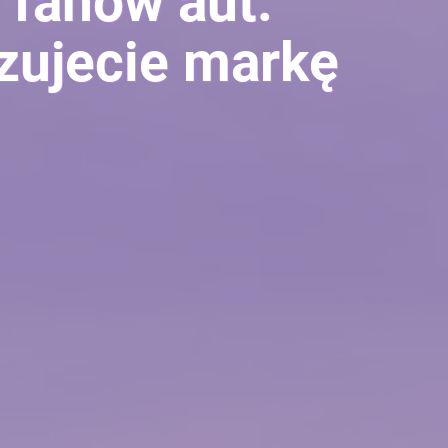
 fanów aut.
zujecie markę