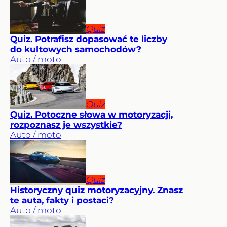
Quiz
Quiz. Potrafisz dopasować te liczby
do kultowych samochodów?
Auto / moto
Quiz
Quiz. Potoczne słowa w motoryzacji,
rozpoznasz je wszystkie?
Auto / moto
Quiz
Historyczny quiz motoryzacyjny. Znasz
te auta, fakty i postaci?
Auto / moto