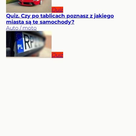
Quiz
Quiz. Czy po tablicach poznasz z jakiego
miasta są te samochody?
Auto / moto
Quiz