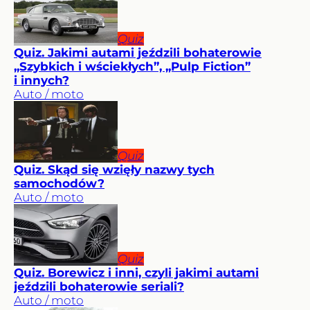
Quiz
Quiz. Jakimi autami jeździli bohaterowie
„Szybkich i wściekłych”, „Pulp Fiction”
i innych?
Auto / moto
Quiz
Quiz. Skąd się wzięły nazwy tych
samochodów?
Auto / moto
Quiz
Quiz. Borewicz i inni, czyli jakimi autami
jeździli bohaterowie seriali?
Auto / moto