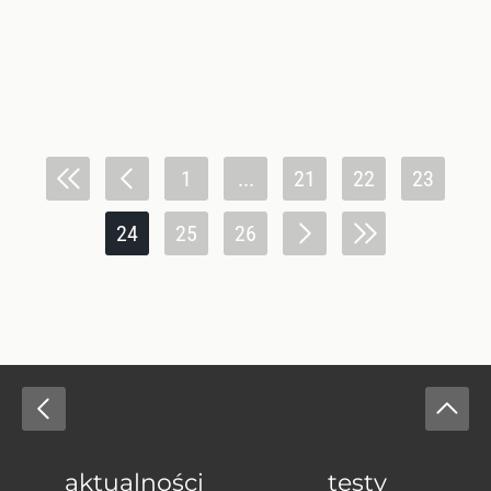
1
...
21
22
23
24
25
26
aktualności
testy