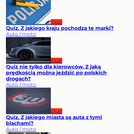
Quiz
Quiz. Z jakiego kraju pochodzą te marki?
Auto / moto
Quiz
Quiz nie tylko dla kierowców. Z jaką
prędkością można jeździć po polskich
drogach?
Auto / moto
Quiz
Quiz. Z jakiego miasta są auta z tymi
blachami?
Auto / moto