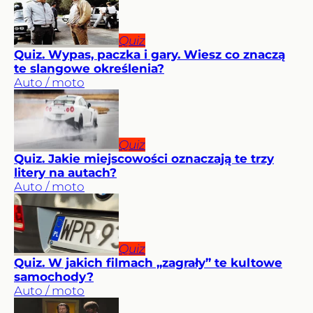
Quiz
Quiz. Wypas, paczka i gary. Wiesz co znaczą
te slangowe określenia?
Auto / moto
Quiz
Quiz. Jakie miejscowości oznaczają te trzy
litery na autach?
Auto / moto
Quiz
Quiz. W jakich filmach „zagrały” te kultowe
samochody?
Auto / moto