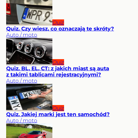
Quiz
Quiz. Czy wiesz, co oznaczają te skróty?
Auto / moto
Quiz
Quiz. BL, EL, CT: z jakich miast są auta
z takimi tablicami rejestracyjnymi?
Auto / moto
Quiz
Quiz. Jakiej marki jest ten samochód?
Auto / moto