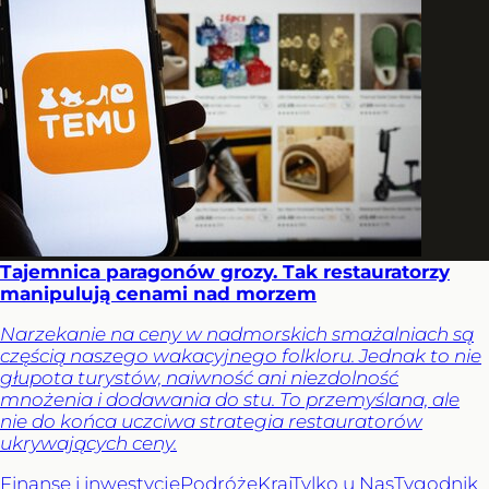
Tajemnica paragonów grozy. Tak restauratorzy
manipulują cenami nad morzem
Narzekanie na ceny w nadmorskich smażalniach są
częścią naszego wakacyjnego folkloru. Jednak to nie
głupota turystów, naiwność ani niezdolność
mnożenia i dodawania do stu. To przemyślana, ale
nie do końca uczciwa strategia restauratorów
ukrywających ceny.
Finanse i inwestycje
Podróże
Kraj
Tylko u Nas
Tygodnik