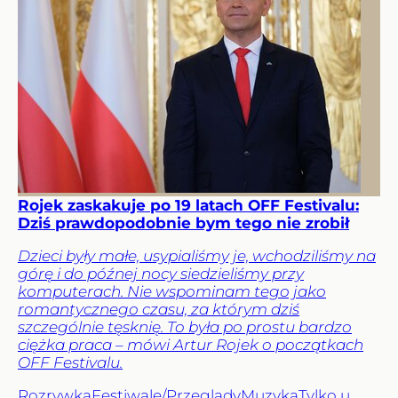
Rojek zaskakuje po 19 latach OFF Festivalu:
Dziś prawdopodobnie bym tego nie zrobił
Dzieci były małe, usypialiśmy je, wchodziliśmy na
górę i do późnej nocy siedzieliśmy przy
komputerach. Nie wspominam tego jako
romantycznego czasu, za którym dziś
szczególnie tęsknię. To była po prostu bardzo
ciężka praca – mówi Artur Rojek o początkach
OFF Festivalu.
Rozrywka
Festiwale/Przeglądy
Muzyka
Tylko u