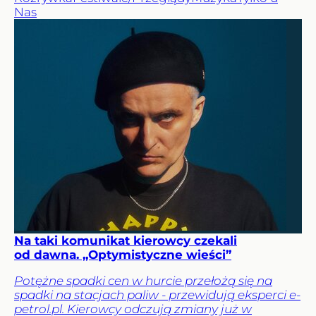
Nas
Na taki komunikat kierowcy czekali
od dawna. „Optymistyczne wieści”
Potężne spadki cen w hurcie przełożą się na
spadki na stacjach paliw - przewidują eksperci e-
petrol.pl. Kierowcy odczują zmiany już w