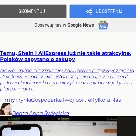
SKOMENTUJ
UDOSTĘPNIJ
Obserwuj nas
w
Google News
Temu, Shein i AliExpress już nie takie atrakcyjne.
Polaków zapytano o zakupy
Nowe unijne cła zmieniły zakupowe przyzwyczajenia
Polaków. Sondaż dla „Wprost” pokazuje, że niemal
połowa badanych ograniczyła zakupy na azjatyckich
platformach.
Firmy i rynki
Gospodarka
Twój portfel
Tylko u Nas
Beata Anna
Święcicka