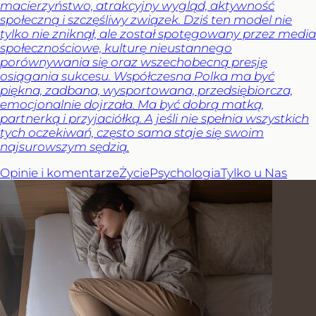
macierzyństwo, atrakcyjny wygląd, aktywność
społeczną i szczęśliwy związek. Dziś ten model nie
tylko nie zniknął, ale został spotęgowany przez media
społecznościowe, kulturę nieustannego
porównywania się oraz wszechobecną presję
osiągania sukcesu. Współczesna Polka ma być
piękna, zadbana, wysportowana, przedsiębiorcza,
emocjonalnie dojrzała. Ma być dobrą matką,
partnerką i przyjaciółką. A jeśli nie spełnia wszystkich
tych oczekiwań, często sama staje się swoim
najsurowszym sędzią.
Opinie i komentarze
Życie
Psychologia
Tylko u Nas