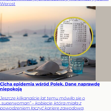
Wprost
Cicha epidemia wśród Polek. Dane naprawdę
niepokoją
Jeszcze kilkanaście lat temu mówiło się o
„superwoman” – kobiecie, która miała z
powodzeniem łączyć karierę zawodową,