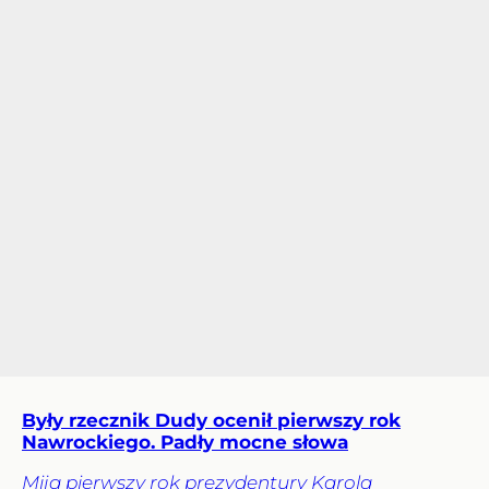
Były rzecznik Dudy ocenił pierwszy rok
Nawrockiego. Padły mocne słowa
Mija pierwszy rok prezydentury Karola