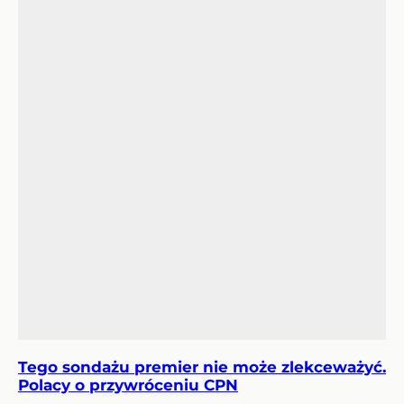
Tego sondażu premier nie może zlekceważyć.
Polacy o przywróceniu CPN