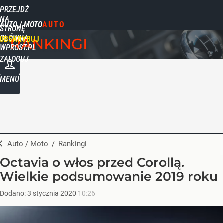
PRZEJDŹ
NA
AUTO / MOTO
STRONĘ
GŁÓWNĄ
UBSKRYBUJ
RANKINGI
WPROST.PL
ZALOGUJ
MENU
Auto / Moto
/
Rankingi
Octavia o włos przed Corollą.
Wielkie podsumowanie 2019 roku
Dodano:
3
stycznia
2020
10:26