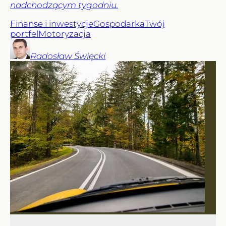
nadchodzącym tygodniu.
Finanse i inwestycje
Gospodarka
Twój
portfel
Motoryzacja
Radosław
Święcki