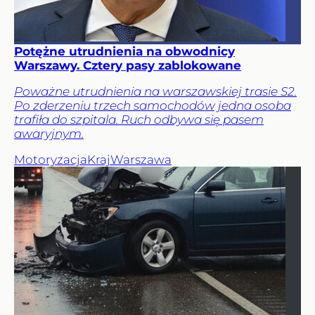
Potężne utrudnienia na obwodnicy
Warszawy. Cztery pasy zablokowane
Poważne utrudnienia na warszawskiej trasie S2.
Po zderzeniu trzech samochodów jedna osoba
trafiła do szpitala. Ruch odbywa się pasem
awaryjnym.
Motoryzacja
Kraj
Warszawa