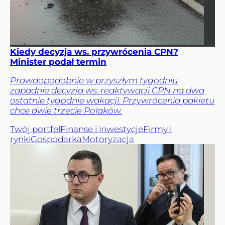
Kiedy decyzja ws. przywrócenia CPN?
Minister podał termin
Prawdopodobnie w przyszłym tygodniu
zapadnie decyzja ws. reaktywacji CPN na dwa
ostatnie tygodnie wakacji. Przywrócenia pakietu
chce dwie trzecie Polaków.
Twój portfel
Finanse i inwestycje
Firmy i
rynki
Gospodarka
Motoryzacja