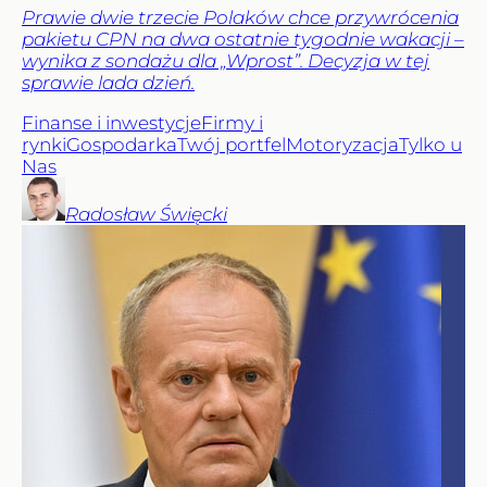
Prawie dwie trzecie Polaków chce przywrócenia
pakietu CPN na dwa ostatnie tygodnie wakacji –
wynika z sondażu dla „Wprost”. Decyzja w tej
sprawie lada dzień.
Finanse i inwestycje
Firmy i
rynki
Gospodarka
Twój portfel
Motoryzacja
Tylko u
Nas
Radosław
Święcki