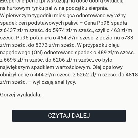
Eksperci e-petrol.pl wskazują na dość dobrą sytuacją
na hurtowym rynku paliw na początku sierpnia.
W pierwszym tygodniu miesiąca odnotowano wyraźny
spadek cen podstawowych paliw. –
Cena Pb98 spadła
z 6437 zł/m sześc. do 5974 zł/m sześc., czyli o 463 zł/m
sześc. Pb95 potaniała o 464 zł/m sześc. z poziomu 5738
zł/m sześc. do 5273 zł/m sześc. W przypadku oleju
napędowego (ON) odnotowano spadek o 489 zł/m sześc.
z 6695 zł/m sześc. do 6206 zł/m sześc., co było
największym spadkiem wartościowym. Olej opałowy
obniżył cenę o 444 zł/m sześc. z 5262 zł/m sześc. do 4818
zł/m sześc.
– wyliczają analitycy.
Gorzej wyglądała...
CZYTAJ DALEJ