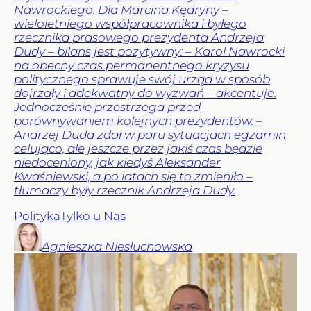
Nawrockiego. Dla Marcina Kędryny –
wieloletniego współpracownika i byłego
rzecznika prasowego prezydenta Andrzeja
Dudy – bilans jest pozytywny: – Karol Nawrocki
na obecny czas permanentnego kryzysu
politycznego sprawuje swój urząd w sposób
dojrzały i adekwatny do wyzwań – akcentuje.
Jednocześnie przestrzega przed
porównywaniem kolejnych prezydentów. –
Andrzej Duda zdał w paru sytuacjach egzamin
celująco, ale jeszcze przez jakiś czas będzie
niedoceniony, jak kiedyś Aleksander
Kwaśniewski, a po latach się to zmieniło –
tłumaczy były rzecznik Andrzeja Dudy.
Polityka
Tylko u Nas
Agnieszka
Niesłuchowska