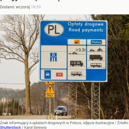
Dodano:
wczoraj
18:59
Znak informujący o opłatach drogowych w Polsce, zdjęcie ilustracyjne
/ Źródło:
Shutterstock
/
Karol Serewis