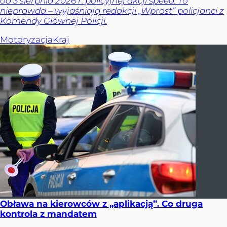
od 3 sierpnia 2026 r. policyjnej akcji speed. To
nieprawda – wyjaśniają redakcji „Wprost” policjanci z
Komendy Głównej Policji.
Motoryzacja
Kraj
Obława na kierowców z „aplikacją”. Co druga
kontrola z mandatem