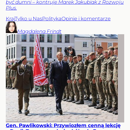
być dumni – kontruje Marek Jakubiak z Rozwoju
Plus.
Kraj
Tylko u Nas
Polityka
Opinie i komentarze
Magdalena
Frindt
Gen. Pawlikowski: Przywiozłem cenną lekcję