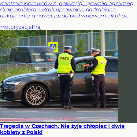
Kontrola kierowców z „aplikacją” ujawniła ogromną
skalę problemu. Brak uprawnień, podrobione
dokumenty, a nawet jazda pod wpływem alkoholu.
Motoryzacja
Kraj
Tragedia w Czechach. Nie żyje chłopiec i dwie
kobiety z Polski