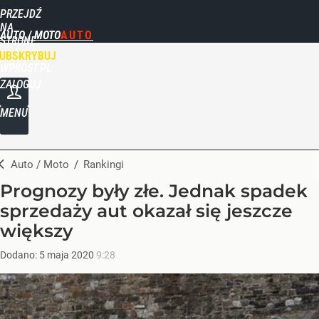
PRZEJDŹ
NA
AUTO / MOTO
STRONĘ
GŁÓWNĄ
UBSKRYBUJ
WPROST.PL
ZALOGUJ
MENU
Auto / Moto
/
Rankingi
Prognozy były złe. Jednak spadek
sprzedaży aut okazał się jeszcze
większy
Dodano:
5
maja
2020
9:28