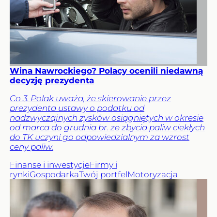
Wina Nawrockiego? Polacy ocenili niedawną
decyzję prezydenta
Co 3. Polak uważa, że skierowanie przez
prezydenta ustawy o podatku od
nadzwyczajnych zysków osiągniętych w okresie
od marca do grudnia br. ze zbycia paliw ciekłych
do TK uczyni go odpowiedzialnym za wzrost
ceny paliw.
Finanse i inwestycje
Firmy i
rynki
Gospodarka
Twój portfel
Motoryzacja