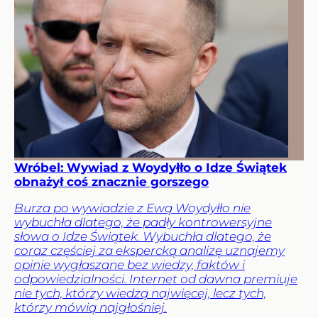
Wróbel: Wywiad z Woydyłło o Idze Świątek
obnażył coś znacznie gorszego
Burza po wywiadzie z Ewą Woydyłło nie
wybuchła dlatego, że padły kontrowersyjne
słowa o Idze Świątek. Wybuchła dlatego, że
coraz częściej za ekspercką analizę uznajemy
opinie wygłaszane bez wiedzy, faktów i
odpowiedzialności. Internet od dawna premiuje
nie tych, którzy wiedzą najwięcej, lecz tych,
którzy mówią najgłośniej.