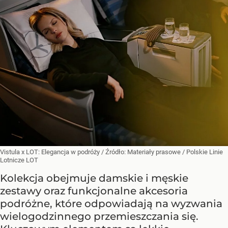
Vistula x LOT: Elegancja w podróży
/ Źródło:
Materiały prasowe
/
Polskie Linie
Lotnicze LOT
Kolekcja obejmuje damskie i męskie
zestawy oraz funkcjonalne akcesoria
podróżne, które odpowiadają na wyzwania
wielogodzinnego przemieszczania się.