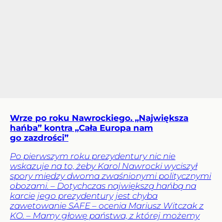
Wrze po roku Nawrockiego. „Największa
hańba” kontra „Cała Europa nam
go zazdrości”
Po pierwszym roku prezydentury nic nie
wskazuje na to, żeby Karol Nawrocki wyciszył
spory między dwoma zwaśnionymi politycznymi
obozami. – Dotychczas największą hańbą na
karcie jego prezydentury jest chyba
zawetowanie SAFE – ocenia Mariusz Witczak z
KO. – Mamy głowę państwa, z której możemy