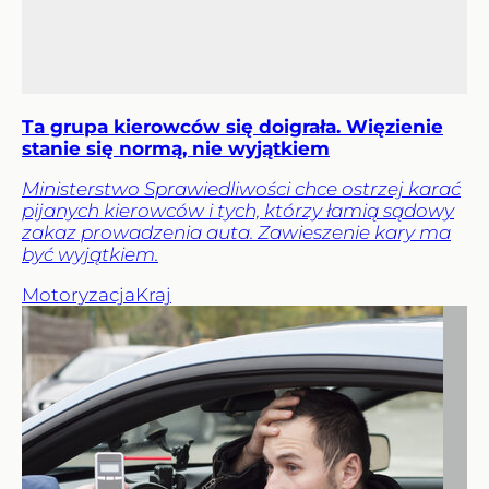
Ta grupa kierowców się doigrała. Więzienie
stanie się normą, nie wyjątkiem
Ministerstwo Sprawiedliwości chce ostrzej karać
pijanych kierowców i tych, którzy łamią sądowy
zakaz prowadzenia auta. Zawieszenie kary ma
być wyjątkiem.
Motoryzacja
Kraj