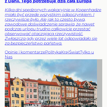
z Danii. Tego potrzebuje dziś cała Europa
Kilka dni spędzonych wakacyjnie w Kopenhadze
miało być przede wszystkim odpoczynkiem. I
rzeczywiście było. Ale jak to często bywa,
zawodowe doświadczenie sprawia, że nawet
podczas urlopu trudno całkowicie przestać
obserwować otaczającą rzeczywistość.
Zwłaszcza gdy przez wiele lat odpowiadało się
za bezpieczeństwo państwa.
Opinie i komentarze
Polityka
Kraj
Świat
Tylko u
Nas