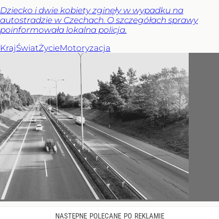
Dziecko i dwie kobiety zginęły w wypadku na
autostradzie w Czechach. O szczegółach sprawy
poinformowała lokalna policja.
Kraj
Świat
Życie
Motoryzacja