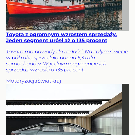
Toyota z ogromnym wzrostem sprzedaży.
Jeden segment urósł aż o 135 procent
Toyota ma powody do radości. Na całym świecie
w pół roku sprzedała ponad 5,3 mln
samochodów. W jednym segmencie ich
sprzedaż wzrosła o 135 procent.
Motoryzacja
Świat
Kraj