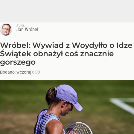
Autor:
Jan Wróbel
Wróbel: Wywiad z Woydyłło o Idze
Świątek obnażył coś znacznie
gorszego
Dodano:
wczoraj
6:08