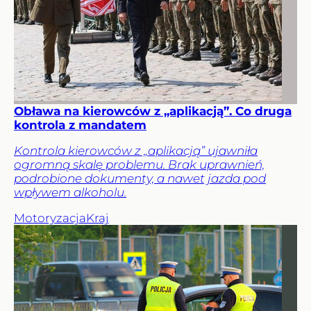
Obława na kierowców z „aplikacją”. Co druga
kontrola z mandatem
Kontrola kierowców z „aplikacją” ujawniła
ogromną skalę problemu. Brak uprawnień,
podrobione dokumenty, a nawet jazda pod
wpływem alkoholu.
Motoryzacja
Kraj