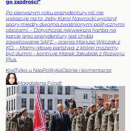
go zazdrości”
Po pierwszym roku prezydentury nic nie
wskazuje na to, żeby Karol Nawrocki wyciszył
spory między dwoma zwaśnionymi politycznymi
obozami. – Dotychczas największą hańbą na
karcie jego prezydentury jest chyba
zawetowanie SAFE – ocenia Mariusz Witczak z
KO. – Mamy głowę państwa, z której możemy
być dumni – kontruje Marek Jakubiak z Rozwoju
Plus.
Kraj
Tylko u Nas
Polityka
Opinie i komentarze
Magdalena
Frindt