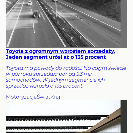
Toyota z ogromnym wzrostem sprzedaży.
Jeden segment urósł aż o 135 procent
Toyota ma powody do radości. Na całym świecie
w pół roku sprzedała ponad 5,3 mln
samochodów. W jednym segmencie ich
sprzedaż wzrosła o 135 procent.
Motoryzacja
Świat
Kraj