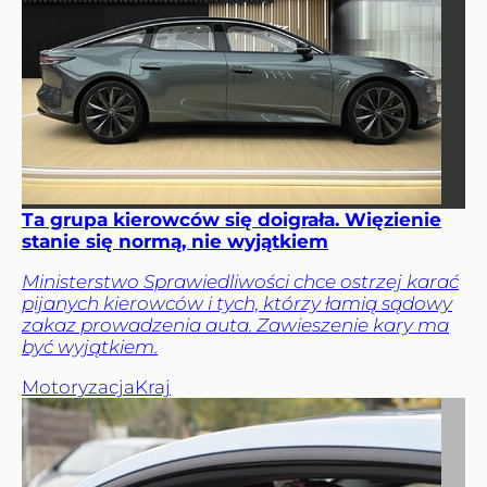
Ta grupa kierowców się doigrała. Więzienie
stanie się normą, nie wyjątkiem
Ministerstwo Sprawiedliwości chce ostrzej karać
pijanych kierowców i tych, którzy łamią sądowy
zakaz prowadzenia auta. Zawieszenie kary ma
być wyjątkiem.
Motoryzacja
Kraj