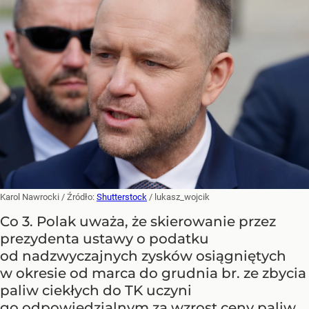
Karol Nawrocki
/ Źródło:
Shutterstock
/
lukasz_wojcik
Co 3. Polak uważa, że skierowanie przez
prezydenta ustawy o podatku
od nadzwyczajnych zysków osiągniętych
w okresie od marca do grudnia br. ze zbycia
paliw ciekłych do TK uczyni
go odpowiedzialnym za wzrost ceny paliw.