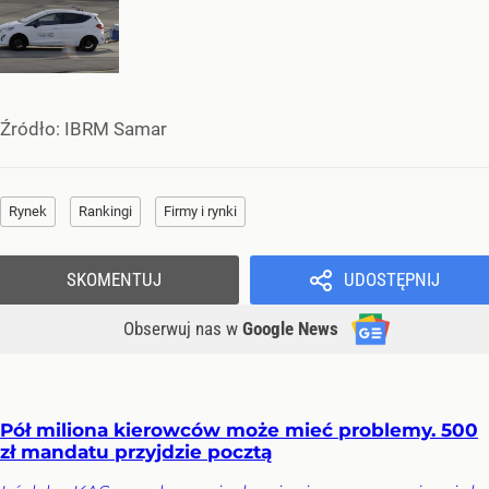
Źródło:
IBRM Samar
Rynek
Rankingi
Firmy i rynki
SKOMENTUJ
UDOSTĘPNIJ
Obserwuj nas
w
Google News
Pół miliona kierowców może mieć problemy. 500
zł mandatu przyjdzie pocztą