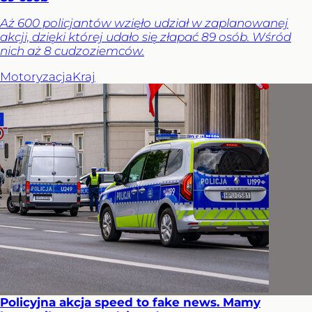
Aż 600 policjantów wzięło udział w zaplanowanej
akcji, dzięki której udało się złapać 89 osób. Wśród
nich aż 8 cudzoziemców.
Motoryzacja
Kraj
Policyjna akcja speed to fake news. Mamy