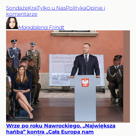
Sondaże
Kraj
Tylko u Nas
Polityka
Opinie i
komentarze
Magdalena
Frindt
Wrze po roku Nawrockiego. „Największa
hańba” kontra „Cała Europa nam