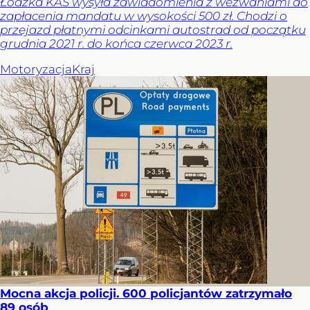
Łódzka KAS wysyła zawiadomienia z wezwaniami do
zapłacenia mandatu w wysokości 500 zł. Chodzi o
przejazd płatnymi odcinkami autostrad od początku
grudnia 2021 r. do końca czerwca 2023 r.
Motoryzacja
Kraj
Mocna akcja policji. 600 policjantów zatrzymało
89 osób