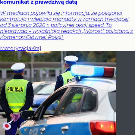
komunikat z prawdziwą datą
W mediach pojawiła się informacja, że policjanci
kontrolują i wlepiają mandaty w ramach trwającej
od 3 sierpnia 2026 r. policyjnej akcji speed. To
nieprawda – wyjaśniają redakcji „Wprost” policjanci z
Komendy Głównej Policji.
Motoryzacja
Kraj