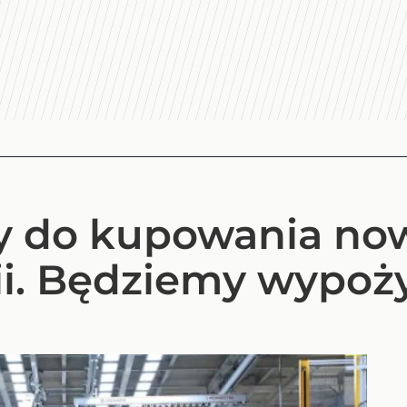
y do kupowania no
i. Będziemy wypoż