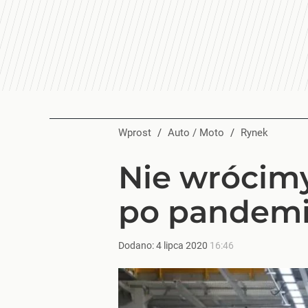
Wprost
/
Auto / Moto
/
Rynek
Nie wrócim
po pandemi
Dodano:
4
lipca
2020
16:46