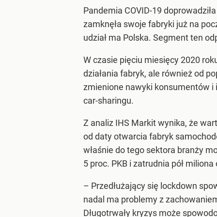
Pandemia COVID-19 doprowadziła 
zamknęła swoje fabryki już na poc
udział ma Polska. Segment ten odpo
W czasie pięciu miesięcy 2020 rok
działania fabryk, ale również od 
zmienione nawyki konsumentów i i
car-sharingu.
Z analiz IHS Markit wynika, że wa
od daty otwarcia fabryk samochodów
właśnie do tego sektora branży mo
5 proc. PKB i zatrudnia pół miliona
– Przedłużający się lockdown spow
nadal ma problemy z zachowaniem 
Długotrwały kryzys może spowodow