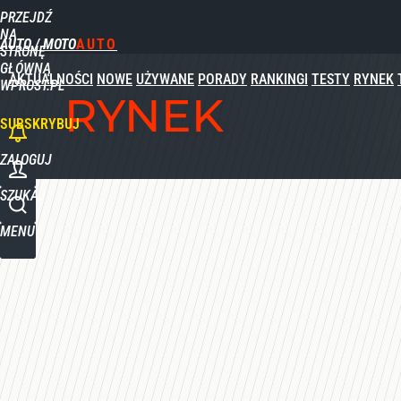
PRZEJDŹ
Udostępnij
0
Skomentuj
NA
AUTO / MOTO
STRONĘ
GŁÓWNĄ
AKTUALNOŚCI
NOWE
UŻYWANE
PORADY
RANKINGI
TESTY
RYNEK
WPROST.PL
RYNEK
SUBSKRYBUJ
ZALOGUJ
SZUKAJ
MENU