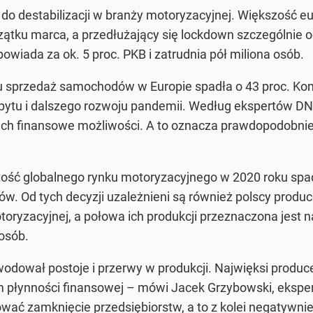
do destabilizacji w branży motoryzacyjnej. Większość
zątku marca, a przedłużający się lockdown szczególnie od
wiada za ok. 5 proc. PKB i zatrudnia pół miliona osób.
u sprzedaż samochodów w Europie spadła o 43 proc. Kon
popytu i dalszego rozwoju pandemii. Według ekspertów 
ch finansowe możliwości. A to oznacza prawdopodobnie 
rtość globalnego rynku motoryzacyjnego w 2020 roku spad
. Od tych decyzji uzależnieni są również polscy producen
toryzacyjnej, a połowa ich produkcji przeznaczona jest 
 osób.
odował postoje i przerwy w produkcji. Najwięksi produce
płynności finansowej – mówi Jacek Grzybowski, eksper
ać zamknięcie przedsiębiorstw, a to z kolei negatywnie