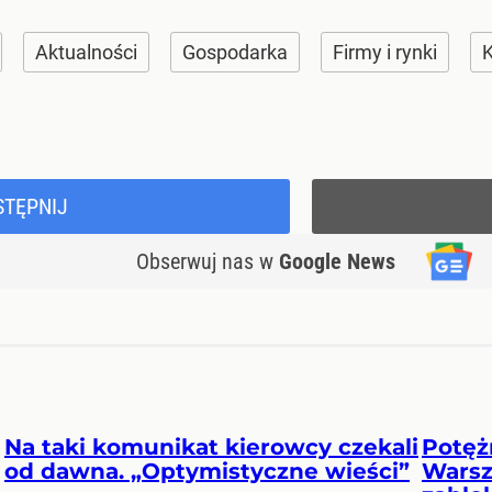
Aktualności
Gospodarka
Firmy i rynki
K
STĘPNIJ
Obserwuj nas
w
Google News
Na taki komunikat kierowcy czekali
Potęż
od dawna. „Optymistyczne wieści”
Warsz