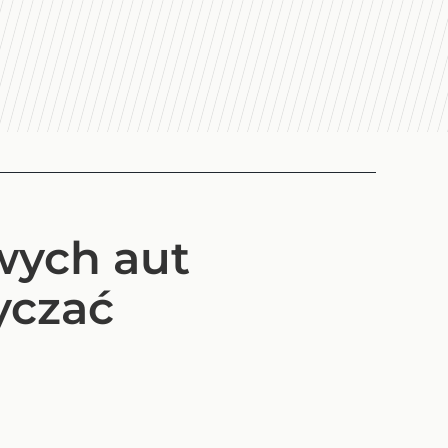
wych aut
yczać