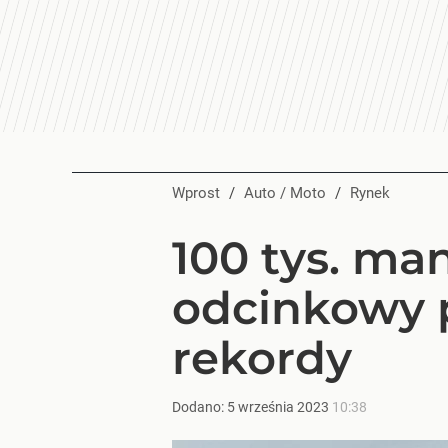
Wprost
/
Auto / Moto
/
Rynek
100 tys. ma
odcinkowy p
rekordy
Dodano:
5
września
2023
10:38