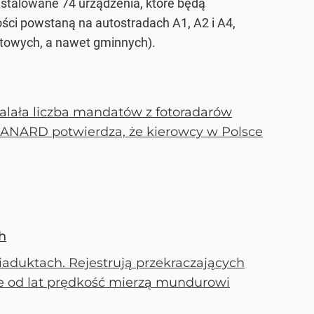
stalowane 74 urządzenia, które będą
ści powstaną na autostradach A1, A2 i A4,
atowych, a nawet gminnych).
malała liczba mandatów z fotoradarów
CANARD potwierdza, że kierowcy w Polsce
h
iaduktach. Rejestrują przekraczających
ie od lat prędkość mierzą mundurowi