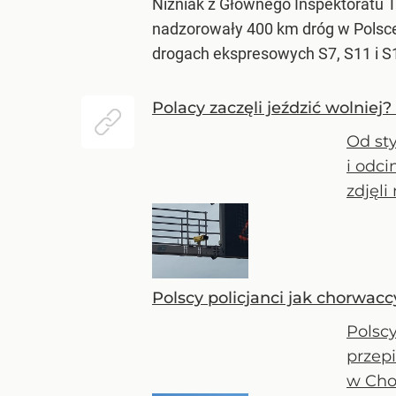
Niżniak z Głównego Inspektoratu 
nadzorowały 400 km dróg w Polsce.
drogach ekspresowych S7, S11 i S
Polacy zaczęli jeździć wolniej
Od st
i odc
zdjęli
Polscy policjanci jak chorwac
Polsc
przep
w Chor