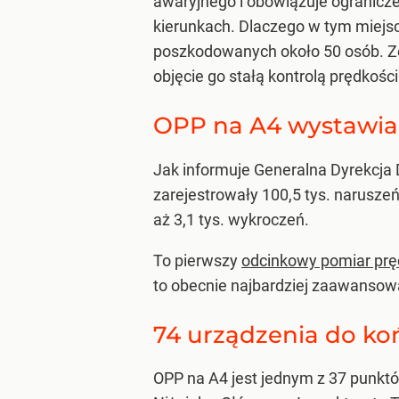
awaryjnego i obowiązuje ogranicze
kierunkach. Dlaczego w tym miejsc
poszkodowanych około 50 osób. Ze 
objęcie go stałą kontrolą prędkośc
OPP na A4 wystawia
Jak informuje Generalna Dyrekcja 
zarejestrowały 100,5 tys. narusze
aż 3,1 tys. wykroczeń.
To pierwszy
odcinkowy pomiar prę
to obecnie najbardziej zaawansow
74 urządzenia do ko
OPP na A4 jest jednym z 37 punkt