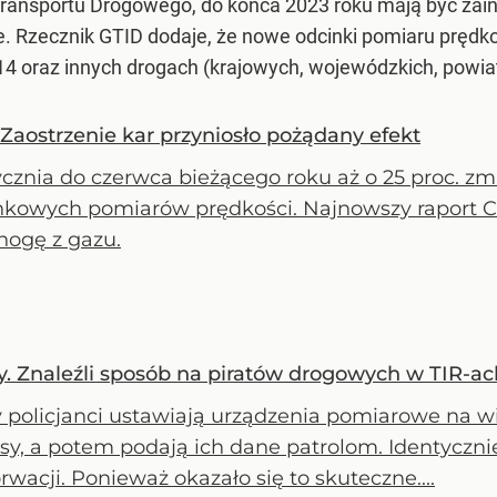
Transportu Drogowego, do końca 2023 roku mają być zain
 Rzecznik GTID dodaje, że nowe odcinki pomiaru prędko
14 oraz innych drogach (krajowych, wojewódzkich, powi
? Zaostrzenie kar przyniosło pożądany efekt
ycznia do czerwca bieżącego roku aż o 25 proc. z
inkowych pomiarów prędkości. Najnowszy raport 
 nogę z gazu.
cy. Znaleźli sposób na piratów drogowych w TIR-ac
y policjanci ustawiają urządzenia pomiarowe na w
isy, a potem podają ich dane patrolom. Identyczn
wacji. Ponieważ okazało się to skuteczne....