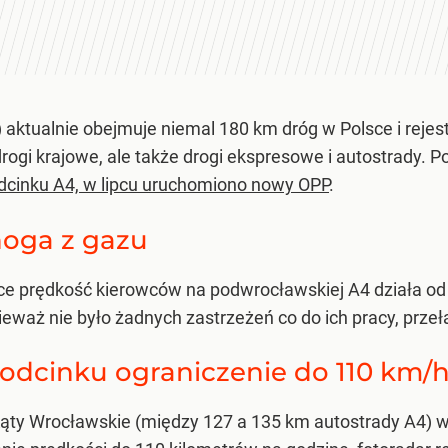
aktualnie obejmuje niemal 180 km dróg w Polsce i rejes
rogi krajowe, ale także drogi ekspresowe i autostrady.
dcinku A4, w lipcu uruchomiono nowy OPP
.
noga z gazu
e prędkość kierowców na podwrocławskiej A4 działa od 21
waż nie było żadnych zastrzeżeń co do ich pracy, przełąc
dcinku ograniczenie do 110 km/
ty Wrocławskie (między 127 a 135 km autostrady A4) w 