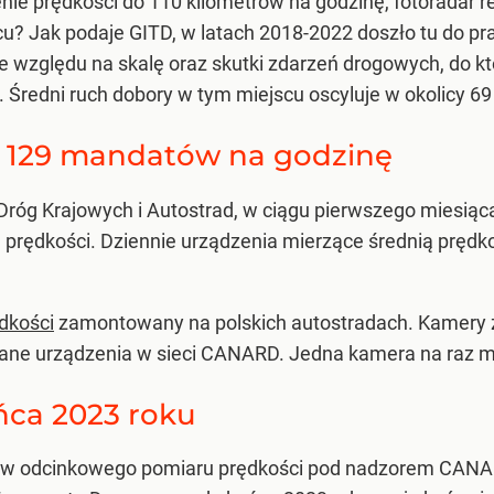
nie prędkości do 110 kilometrów na godzinę, fotoradar r
u? Jak podaje GITD, w latach 2018-2022 doszło tu do pr
względu na skalę oraz skutki zdarzeń drogowych, do któ
i. Średni ruch dobory w tym miejscu oscyluje w okolicy 69
 129 mandatów na godzinę
Dróg Krajowych i Autostrad, w ciągu pierwszego miesiąc
ń prędkości. Dziennie urządzenia mierzące średnią pręd
dkości
zamontowany na polskich autostradach. Kamery
ane urządzenia w sieci CANARD. Jedna kamera na raz m
ńca 2023 roku
ów odcinkowego pomiaru prędkości pod nadzorem CANARD