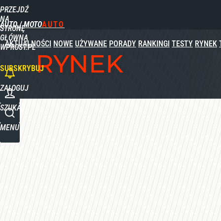
PRZEJDŹ
Udostępnij
0
Skomentuj
NA
AUTO / MOTO
STRONĘ
GŁÓWNĄ
AKTUALNOŚCI
NOWE
UŻYWANE
PORADY
RANKINGI
TESTY
RYNEK
WPROST.PL
RYNEK
SUBSKRYBUJ
ZALOGUJ
SZUKAJ
MENU