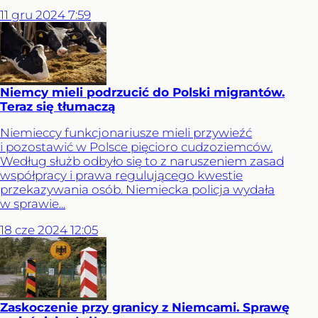
11
gru
2024
7:59
Niemcy mieli podrzucić do Polski migrantów.
Teraz się tłumaczą
Niemieccy funkcjonariusze mieli przywieźć
i pozostawić w Polsce pięcioro cudzoziemców.
Według służb odbyło się to z naruszeniem zasad
współpracy i prawa regulującego kwestie
przekazywania osób. Niemiecka policja wydała
w sprawie...
18
cze
2024
12:05
Zaskoczenie przy granicy z Niemcami. Sprawę