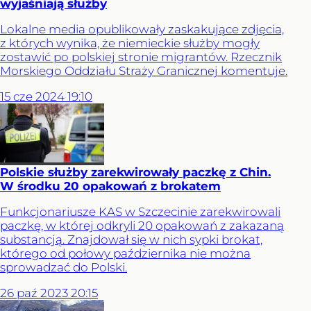
wyjaśniają służby
Lokalne media opublikowały zaskakujące zdjęcia,
z których wynika, że niemieckie służby mogły
zostawić po polskiej stronie migrantów. Rzecznik
Morskiego Oddziału Straży Granicznej komentuje.
15
cze
2024
19:10
Polskie służby zarekwirowały paczkę z Chin.
W środku 20 opakowań z brokatem
Funkcjonariusze KAS w Szczecinie zarekwirowali
paczkę, w której odkryli 20 opakowań z zakazaną
substancją. Znajdował się w nich sypki brokat,
którego od połowy października nie można
sprowadzać do Polski.
26
paź
2023
20:15