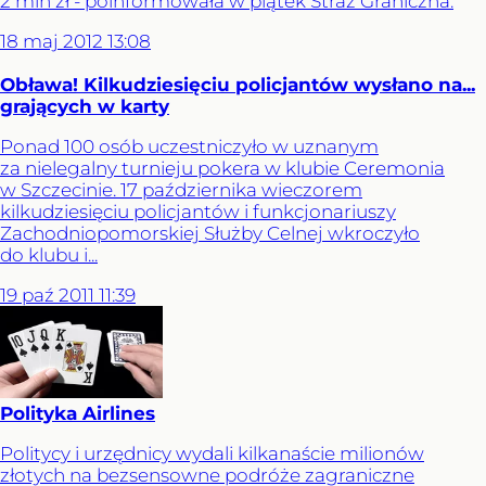
2 mln zł - poinformowała w piątek Straż Graniczna.
18
maj
2012
13:08
Obława! Kilkudziesięciu policjantów wysłano na...
grających w karty
Ponad 100 osób uczestniczyło w uznanym
za nielegalny turnieju pokera w klubie Ceremonia
w Szczecinie. 17 października wieczorem
kilkudziesięciu policjantów i funkcjonariuszy
Zachodniopomorskiej Służby Celnej wkroczyło
do klubu i...
19
paź
2011
11:39
Polityka Airlines
Politycy i urzędnicy wydali kilkanaście milionów
złotych na bezsensowne podróże zagraniczne