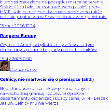
Nurogęś znaleziona na początku marca na terenie
Świnoujścia była zarażona wirusem ptasiej grypy
H5N1. Kolejne przypadki wirusa stwierdzono także
u dzikiego ptactwa w Szwajcarii oraz w Afganistanie.
13
mar
2006
12:24
Rangersi Europy
Czym dla Ameryki byli strażnicy z Teksasu, tym
dla Europy są czarne brygady polskich celników
16
sty
2005
0:00
Cezary
Gmyz
Celnicy, nie martwcie się o pieniądze (aktl.)
Będą fundusze dla celników przenoszonych
na wschodnią granicę - zapewnił dyrektor
departamentu organizacji służby celnej w MF Leszek
Jasiun. Celnicy mu nie wierzą.