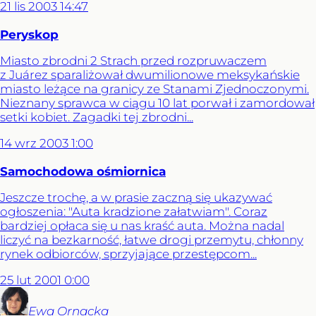
21
lis
2003
14:47
Peryskop
Miasto zbrodni 2 Strach przed rozpruwaczem
z Juárez sparaliżował dwumilionowe meksykańskie
miasto leżące na granicy ze Stanami Zjednoczonymi.
Nieznany sprawca w ciągu 10 lat porwał i zamordował
setki kobiet. Zagadki tej zbrodni...
14
wrz
2003
1:00
Samochodowa ośmiornica
Jeszcze trochę, a w prasie zaczną się ukazywać
ogłoszenia: "Auta kradzione załatwiam". Coraz
bardziej opłaca się u nas kraść auta. Można nadal
liczyć na bezkarność, łatwe drogi przemytu, chłonny
rynek odbiorców, sprzyjające przestępcom...
25
lut
2001
0:00
Ewa
Ornacka