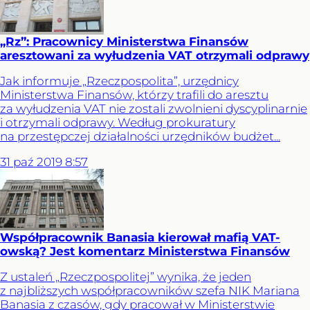
„Rz”: Pracownicy Ministerstwa Finansów
aresztowani za wyłudzenia VAT otrzymali odprawy
Jak informuje „Rzeczpospolita”, urzędnicy
Ministerstwa Finansów, którzy trafili do aresztu
za wyłudzenia VAT nie zostali zwolnieni dyscyplinarnie
i otrzymali odprawy. Według prokuratury
na przestępczej działalności urzędników budżet...
31
paź
2019
8:57
Współpracownik Banasia kierował mafią VAT-
owską? Jest komentarz Ministerstwa Finansów
Z ustaleń „Rzeczpospolitej” wynika, że jeden
z najbliższych współpracowników szefa NIK Mariana
Banasia z czasów, gdy pracował w Ministerstwie