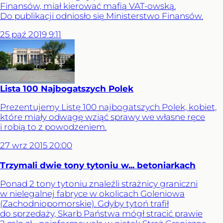
Finansów, miał kierować mafią VAT-owską.
Do publikacji odniosło się Ministerstwo Finansów.
25
paź
2019
9:11
Lista 100 Najbogatszych Polek
Prezentujemy Listę 100 najbogatszych Polek, kobiet,
które miały odwagę wziąć sprawy we własne ręce
i robią to z powodzeniem.
27
wrz
2015
20:00
Trzymali dwie tony tytoniu w... betoniarkach
Ponad 2 tony tytoniu znaleźli strażnicy graniczni
w nielegalnej fabryce w okolicach Goleniowa
(Zachodniopomorskie). Gdyby tytoń trafił
do sprzedaży, Skarb Państwa mógł stracić prawie