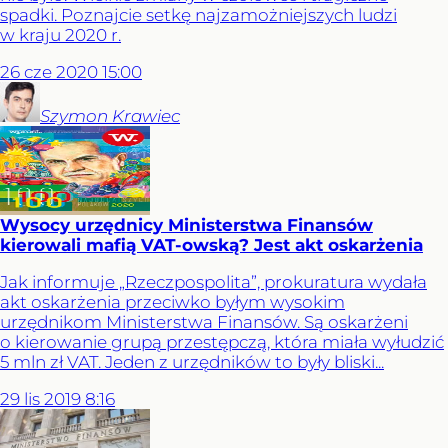
spadki. Poznajcie setkę najzamożniejszych ludzi
w kraju 2020 r.
26
cze
2020
15:00
Szymon
Krawiec
Wysocy urzędnicy Ministerstwa Finansów
kierowali mafią VAT-owską? Jest akt oskarżenia
Jak informuje „Rzeczpospolita”, prokuratura wydała
akt oskarżenia przeciwko byłym wysokim
urzędnikom Ministerstwa Finansów. Są oskarżeni
o kierowanie grupą przestępczą, która miała wyłudzić
5 mln zł VAT. Jeden z urzędników to były bliski...
29
lis
2019
8:16