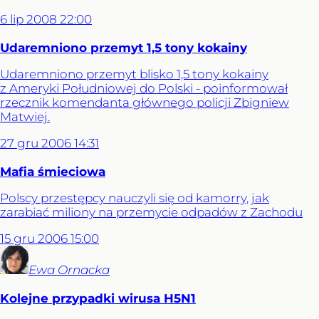
6
lip
2008
22:00
Udaremniono przemyt 1,5 tony kokainy
Udaremniono przemyt blisko 1,5 tony kokainy
z Ameryki Południowej do Polski - poinformował
rzecznik komendanta głównego policji Zbigniew
Matwiej.
27
gru
2006
14:31
Mafia śmieciowa
Polscy przestępcy nauczyli się od kamorry, jak
zarabiać miliony na przemycie odpadów z Zachodu
15
gru
2006
15:00
Ewa
Ornacka
Kolejne przypadki wirusa H5N1