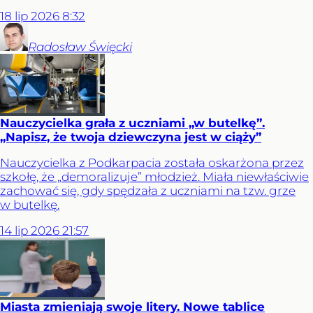
18
lip
2026
8:32
Radosław
Święcki
Nauczycielka grała z uczniami „w butelkę”.
„Napisz, że twoja dziewczyna jest w ciąży”
Nauczycielka z Podkarpacia została oskarżona przez
szkołę, że „demoralizuje” młodzież. Miała niewłaściwie
zachować się, gdy spędzała z uczniami na tzw. grze
w butelkę.
14
lip
2026
21:57
Miasta zmieniają swoje litery. Nowe tablice