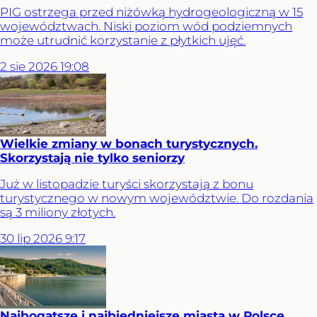
PIG ostrzega przed niżówką hydrogeologiczną w 15
województwach. Niski poziom wód podziemnych
może utrudnić korzystanie z płytkich ujęć.
2
sie
2026
19:08
Wielkie zmiany w bonach turystycznych.
Skorzystają nie tylko seniorzy
Już w listopadzie turyści skorzystają z bonu
turystycznego w nowym województwie. Do rozdania
są 3 miliony złotych.
30
lip
2026
9:17
Najbogatsze i najbiedniejsze miasta w Polsce.