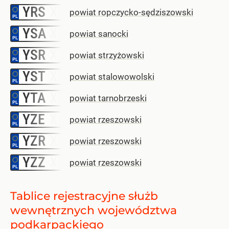
YRS
–
powiat ropczycko-sędziszowski
YSA
–
powiat sanocki
YSR
–
powiat strzyżowski
YST
–
powiat stalowowolski
YTA
–
powiat tarnobrzeski
YZE
–
powiat rzeszowski
YZR
–
powiat rzeszowski
YZZ
–
powiat rzeszowski
Tablice rejestracyjne służb
wewnętrznych województwa
podkarpackiego