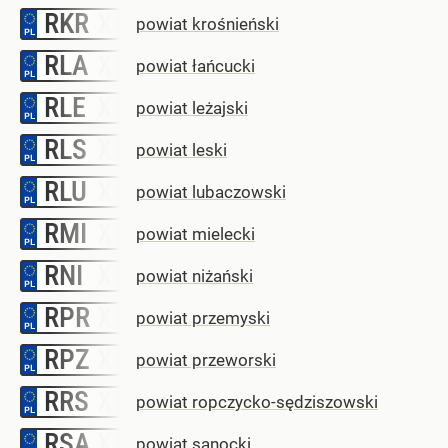
RKR
–
powiat krośnieński
RLA
–
powiat łańcucki
RLE
–
powiat leżajski
RLS
–
powiat leski
RLU
–
powiat lubaczowski
RMI
–
powiat mielecki
RNI
–
powiat niżański
RPR
–
powiat przemyski
RPZ
–
powiat przeworski
RRS
–
powiat ropczycko-sędziszowski
RSA
–
powiat sanocki