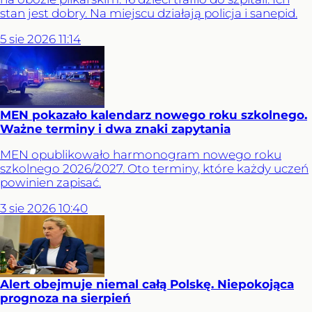
stan jest dobry. Na miejscu działają policja i sanepid.
5
sie
2026
11:14
MEN pokazało kalendarz nowego roku szkolnego.
Ważne terminy i dwa znaki zapytania
MEN opublikowało harmonogram nowego roku
szkolnego 2026/2027. Oto terminy, które każdy uczeń
powinien zapisać.
3
sie
2026
10:40
Alert obejmuje niemal całą Polskę. Niepokojąca
prognoza na sierpień