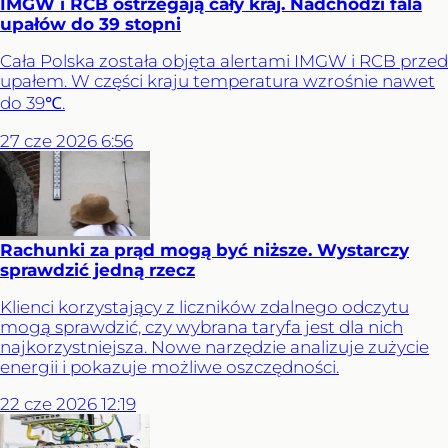
IMGW i RCB ostrzegają cały kraj. Nadchodzi fala
upałów do 39 stopni
Cała Polska została objęta alertami IMGW i RCB przed
upałem. W części kraju temperatura wzrośnie nawet
do 39℃.
27
cze
2026
6:56
Rachunki za prąd mogą być niższe. Wystarczy
sprawdzić jedną rzecz
Klienci korzystający z liczników zdalnego odczytu
mogą sprawdzić, czy wybrana taryfa jest dla nich
najkorzystniejsza. Nowe narzędzie analizuje zużycie
energii i pokazuje możliwe oszczędności.
22
cze
2026
12:19