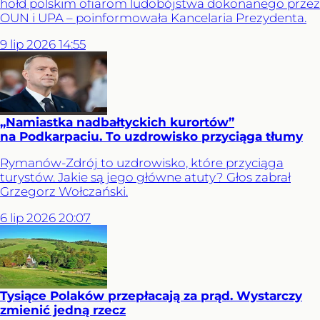
hołd polskim ofiarom ludobójstwa dokonanego przez
OUN i UPA – poinformowała Kancelaria Prezydenta.
9
lip
2026
14:55
„Namiastka nadbałtyckich kurortów”
na Podkarpaciu. To uzdrowisko przyciąga tłumy
Rymanów-Zdrój to uzdrowisko, które przyciąga
turystów. Jakie są jego główne atuty? Głos zabrał
Grzegorz Wołczański.
6
lip
2026
20:07
Tysiące Polaków przepłacają za prąd. Wystarczy
zmienić jedną rzecz