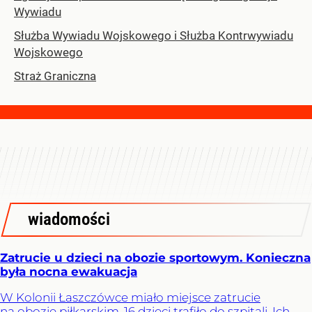
Wywiadu
Służba Wywiadu Wojskowego i Służba Kontrwywiadu
Wojskowego
Straż Graniczna
wiadomości
Zatrucie u dzieci na obozie sportowym. Konieczna
była nocna ewakuacja
W Kolonii Łaszczówce miało miejsce zatrucie
na obozie piłkarskim. 16 dzieci trafiło do szpitali. Ich