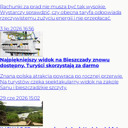
Rachunki za prąd nie muszą być tak wysokie.
Wystarczy sprawdzić, czy obecna taryfa odpowiada
rzeczywistemu zużyciu energii i nie przepłacać.
3
lip
2026
16:56
Najpiękniejszy widok na Bieszczady znowu
dostępny. Turyści skorzystają za darmo
Znana polska atrakcja powraca po rocznej przerwie.
Na turystów czeka spektakularny widok na zakole
Sanu i bieszczadzkie szczyty.
29
cze
2026
15:02