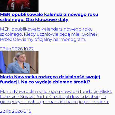
MEN opublikowało kalendarz nowego roku
szkolnego. Oto kluczowe daty
MEN opublikowało kalendarz nowego roku
szkolnego. Kiedy uczniowie będą mieli wolne?
Przedstawiamy oficjalny harmonogram.
27
lip
2026
10:22
Marta Nawrocka rozkręca działalność swojej
fundacji. Na co wydaje zbierane środki?
Marta Nawrocka od lutego prowadzi fundację Blisko
Ludzkich Spraw. Portal Gazeta.pl dowiedział się, ile
pieniędzy zdołała zgromadzić i na co je przeznacza.
22
lip
2026
8:15