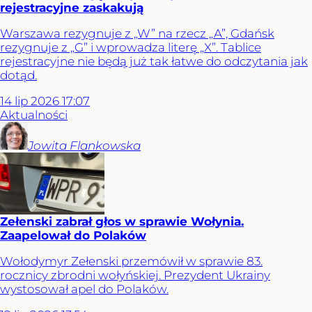
rejestracyjne zaskakują
Warszawa rezygnuje z „W” na rzecz „A”, Gdańsk
rezygnuje z „G” i wprowadza literę „X”. Tablice
rejestracyjne nie będą już tak łatwe do odczytania jak
dotąd.
14
lip
2026
17:07
Aktualności
Jowita
Flankowska
Zełenski zabrał głos w sprawie Wołynia.
Zaapelował do Polaków
Wołodymyr Zełenski przemówił w sprawie 83.
rocznicy zbrodni wołyńskiej. Prezydent Ukrainy
wystosował apel do Polaków.