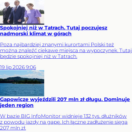
Spokojniej niż w Tatrach. Tutaj poczujesz
nadmorski klimat w górach
Poza najbardziej znanymi kurortami Polski też
można znaleźć ciekawe miejsca na wypoczynek. Tutaj
będzie spokojniej niż w Tatrach.
19
lip
2026
9:06
Gapowicze wyjeździli 207 mln zł długu. Dominuje
jeden region
W bazie BIG InfoMonitor widnieje 132 tys. dłużników
z powodu jazdy na gapę. Ich łączne zadłużenie sięga
207 mln zł.