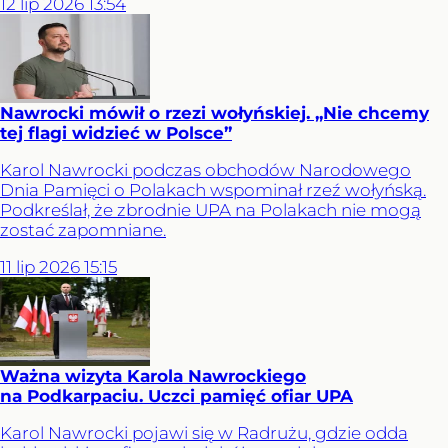
12
lip
2026
13:54
Nawrocki mówił o rzezi wołyńskiej. „Nie chcemy
tej flagi widzieć w Polsce”
Karol Nawrocki podczas obchodów Narodowego
Dnia Pamięci o Polakach wspominał rzeź wołyńską.
Podkreślał, że zbrodnie UPA na Polakach nie mogą
zostać zapomniane.
11
lip
2026
15:15
Ważna wizyta Karola Nawrockiego
na Podkarpaciu. Uczci pamięć ofiar UPA
Karol Nawrocki pojawi się w Radrużu, gdzie odda