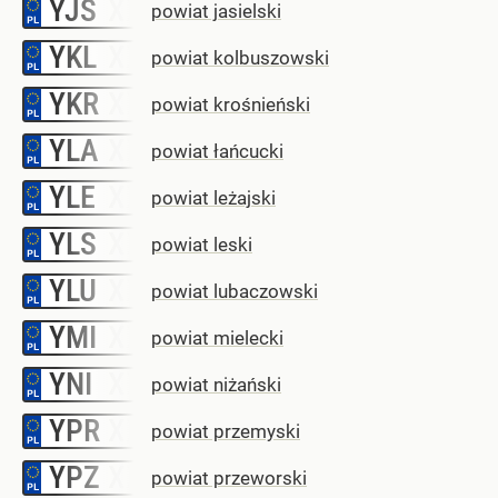
YJS
–
powiat jasielski
YKL
–
powiat kolbuszowski
YKR
–
powiat krośnieński
YLA
–
powiat łańcucki
YLE
–
powiat leżajski
YLS
–
powiat leski
YLU
–
powiat lubaczowski
YMI
–
powiat mielecki
YNI
–
powiat niżański
YPR
–
powiat przemyski
YPZ
–
powiat przeworski