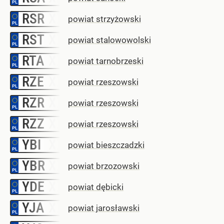
RSR
–
powiat strzyżowski
RST
–
powiat stalowowolski
RTA
–
powiat tarnobrzeski
RZE
–
powiat rzeszowski
RZR
–
powiat rzeszowski
RZZ
–
powiat rzeszowski
YBI
–
powiat bieszczadzki
YBR
–
powiat brzozowski
YDE
–
powiat dębicki
YJA
–
powiat jarosławski