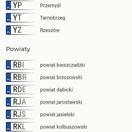
YP
–
Przemyśl
YT
–
Tarnobrzeg
YZ
–
Rzeszów
Powiaty
RBI
–
powiat bieszczadzki
RBR
–
powiat brzozowski
RDE
–
powiat dębicki
RJA
–
powiat jarosławski
RJS
–
powiat jasielski
RKL
–
powiat kolbuszowski