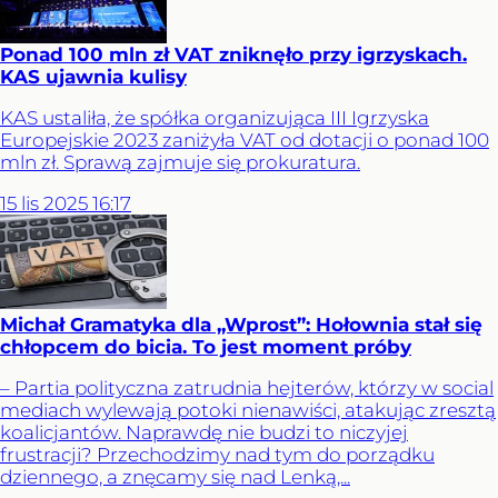
Ponad 100 mln zł VAT zniknęło przy igrzyskach.
KAS ujawnia kulisy
KAS ustaliła, że spółka organizująca III Igrzyska
Europejskie 2023 zaniżyła VAT od dotacji o ponad 100
mln zł. Sprawą zajmuje się prokuratura.
15
lis
2025
16:17
Michał Gramatyka dla „Wprost”: Hołownia stał się
chłopcem do bicia. To jest moment próby
– Partia polityczna zatrudnia hejterów, którzy w social
mediach wylewają potoki nienawiści, atakując zresztą
koalicjantów. Naprawdę nie budzi to niczyjej
frustracji? Przechodzimy nad tym do porządku
dziennego, a znęcamy się nad Lenką,...