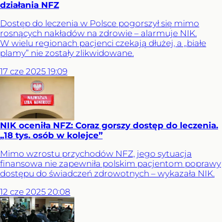
działania NFZ
Dostęp do leczenia w Polsce pogorszył się mimo
rosnących nakładów na zdrowie – alarmuje NIK.
W wielu regionach pacjenci czekają dłużej, a „białe
plamy” nie zostały zlikwidowane.
17
cze
2025
19:09
NIK oceniła NFZ: Coraz gorszy dostęp do leczenia.
„18 tys. osób w kolejce”
Mimo wzrostu przychodów NFZ, jego sytuacja
finansowa nie zapewniła polskim pacjentom poprawy
dostępu do świadczeń zdrowotnych – wykazała NIK.
12
cze
2025
20:08