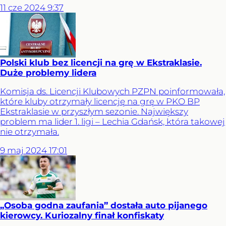
11
cze
2024
9:37
Polski klub bez licencji na grę w Ekstraklasie.
Duże problemy lidera
Komisja ds. Licencji Klubowych PZPN poinformowała,
które kluby otrzymały licencję na grę w PKO BP
Ekstraklasie w przyszłym sezonie. Największy
problem ma lider 1. ligi – Lechia Gdańsk, która takowej
nie otrzymała.
9
maj
2024
17:01
„Osoba godna zaufania” dostała auto pijanego
kierowcy. Kuriozalny finał konfiskaty