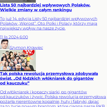
Lista 50 najbardziej wpływowych Polaków.
Wielkie zmiany w całym rankingu
To już 14. edycja Listy 50 najbardziej wpływowych
Polaków „Wprost”. Oto Polki i Polacy, którzy mają
największy wpływ na nasze życie.
11
lis
2024
6:00
Szymon
Krawiec
Tak polska rewolucja przemysłowa zdobywała
świat. „Od łódzkich włókniarek do gigantów
od kauczuku”
Od włókniarek i kopaczy siarki, po gigantów
od kauczuków i żywic. Polska rewolucja przemysłowa
pożarła nierentowne kopalnie, huty i fabryki, dając
za to życie nowym branżom, które ciągną nasze PKB