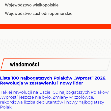
Województwo wielkopolskie
Województwo zachodniopomorskie
wiadomości
Lista 100 najbogatszych Polaków „Wprost” 2026.
Rewolucja w zestawieniu i nowy lider
Takiej rewolucji na Liście 100 najbogatszych Polaków
„Wprost” jeszcze nie było. Zmiany w czołówce,
rekordowa liczba debiutantów i nowy najbogatszy
Polak.