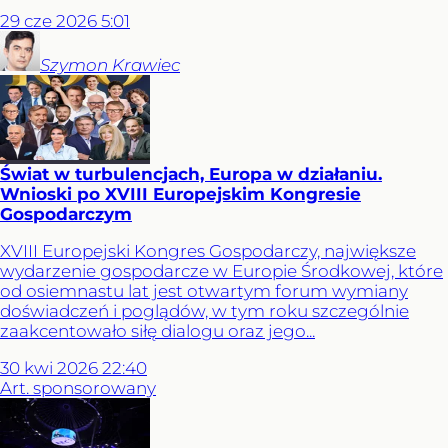
29
cze
2026
5:01
Szymon
Krawiec
Świat w turbulencjach, Europa w działaniu.
Wnioski po XVIII Europejskim Kongresie
Gospodarczym
XVIII Europejski Kongres Gospodarczy, największe
wydarzenie gospodarcze w Europie Środkowej, które
od osiemnastu lat jest otwartym forum wymiany
doświadczeń i poglądów, w tym roku szczególnie
zaakcentowało siłę dialogu oraz jego...
30
kwi
2026
22:40
Art. sponsorowany