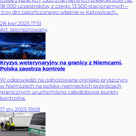
18 000 uczestników, z czego 13 500 stacjonarnych –
trzy dni zakończonego właśnie w Katowicach...
28
kwi
2025
17:51
Art. sponsorowany
Kryzys weterynaryjny na granicy z Niemcami.
Polska zaostrza kontrole
W odpowiedzi na odnotowane ognisko pryszczycy
w Niemczech na polsko-niemieckich przejściach
granicznych uruchomiono całodobowe punkty
kontrolne.
17
sty
2025
19:09