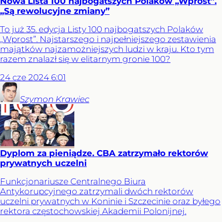
Nowa Lista 100 najbogatszych Polaków „Wprost”.
„Są rewolucyjne zmiany”
To już 35. edycja Listy 100 najbogatszych Polaków
„Wprost”. Najstarszego i najpełniejszego zestawienia
majątków najzamożniejszych ludzi w kraju. Kto tym
razem znalazł się w elitarnym gronie 100?
24
cze
2024
6:01
Szymon
Krawiec
Dyplom za pieniądze. CBA zatrzymało rektorów
prywatnych uczelni
Funkcjonariusze Centralnego Biura
Antykorupcyjnego zatrzymali dwóch rektorów
uczelni prywatnych w Koninie i Szczecinie oraz byłego
rektora częstochowskiej Akademii Polonijnej.