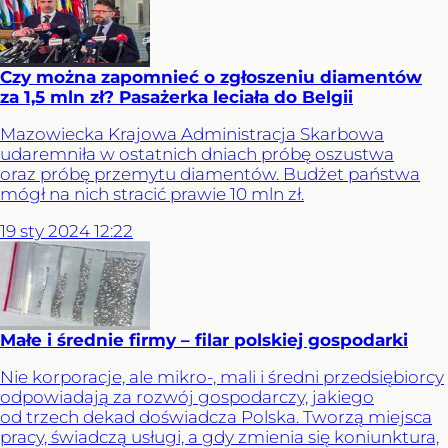
Czy można zapomnieć o zgłoszeniu diamentów
za 1,5 mln zł? Pasażerka leciała do Belgii
Mazowiecka Krajowa Administracja Skarbowa
udaremniła w ostatnich dniach próbę oszustwa
oraz próbę przemytu diamentów. Budżet państwa
mógł na nich stracić prawie 10 mln zł.
19
sty
2024
12:22
Małe i średnie firmy – filar polskiej gospodarki
Nie korporacje, ale mikro-, mali i średni przedsiębiorcy
odpowiadają za rozwój gospodarczy, jakiego
od trzech dekad doświadcza Polska. Tworzą miejsca
pracy, świadczą usługi, a gdy zmienia się koniunktura,