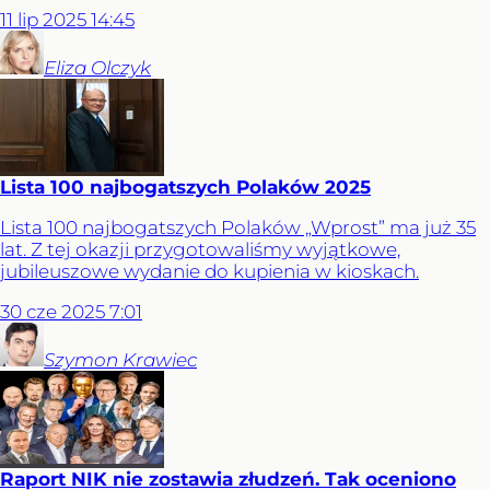
11
lip
2025
14:45
Eliza
Olczyk
Lista 100 najbogatszych Polaków 2025
Lista 100 najbogatszych Polaków „Wprost” ma już 35
lat. Z tej okazji przygotowaliśmy wyjątkowe,
jubileuszowe wydanie do kupienia w kioskach.
30
cze
2025
7:01
Szymon
Krawiec
Raport NIK nie zostawia złudzeń. Tak oceniono