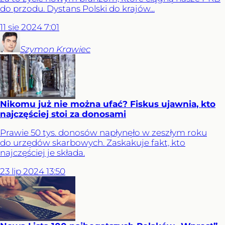
do przodu. Dystans Polski do krajów...
11
sie
2024
7:01
Szymon
Krawiec
Nikomu już nie można ufać? Fiskus ujawnia, kto
najczęściej stoi za donosami
Prawie 50 tys. donosów napłynęło w zeszłym roku
do urzędów skarbowych. Zaskakuje fakt, kto
najczęściej je składa.
23
lip
2024
13:50