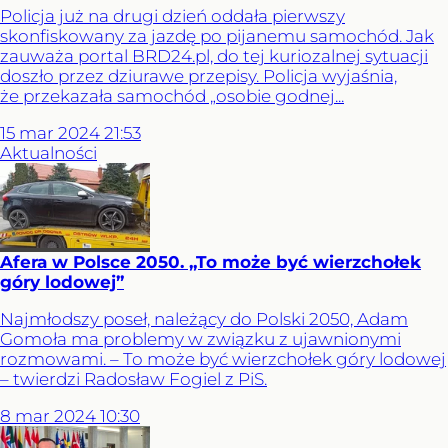
Policja już na drugi dzień oddała pierwszy
skonfiskowany za jazdę po pijanemu samochód. Jak
zauważa portal BRD24.pl, do tej kuriozalnej sytuacji
doszło przez dziurawe przepisy. Policja wyjaśnia,
że przekazała samochód „osobie godnej...
15
mar
2024
21:53
Aktualności
Afera w Polsce 2050. „To może być wierzchołek
góry lodowej”
Najmłodszy poseł, należący do Polski 2050, Adam
Gomoła ma problemy w związku z ujawnionymi
rozmowami. – To może być wierzchołek góry lodowej
– twierdzi Radosław Fogiel z PiS.
8
mar
2024
10:30