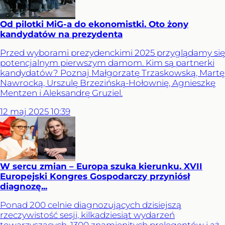
Od pilotki MiG-a do ekonomistki. Oto żony
kandydatów na prezydenta
Przed wyborami prezydenckimi 2025 przyglądamy się
potencjalnym pierwszym damom. Kim są partnerki
kandydatów? Poznaj Małgorzatę Trzaskowską, Martę
Nawrocką, Urszulę Brzezińską-Hołownię, Agnieszkę
Mentzen i Aleksandrę Gruziel.
12
maj
2025
10:39
W sercu zmian – Europa szuka kierunku. XVII
Europejski Kongres Gospodarczy przyniósł
diagnozę...
Ponad 200 celnie diagnozujących dzisiejszą
rzeczywistość sesji, kilkadziesiąt wydarzeń
towarzyszących, 1300 znamienitych prelegentów i aż