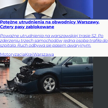
Potężne utrudnienia na obwodnicy Warszawy.
Cztery pasy zablokowane
Poważne utrudnienia na warszawskiej trasie S2. Po
zderzeniu trzech samochodów jedna osoba trafiła do
szpitala. Ruch odbywa się pasem awaryjnym.
Motoryzacja
Kraj
Warszawa