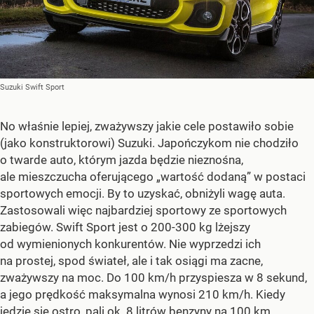
Suzuki Swift Sport
No właśnie lepiej, zważywszy jakie cele postawiło sobie
(jako konstruktorowi) Suzuki. Japończykom nie chodziło
o twarde auto, którym jazda będzie nieznośna,
ale mieszczucha oferującego „wartość dodaną” w postaci
sportowych emocji. By to uzyskać, obniżyli wagę auta.
Zastosowali więc najbardziej sportowy ze sportowych
zabiegów. Swift Sport jest o 200-300 kg lżejszy
od wymienionych konkurentów. Nie wyprzedzi ich
na prostej, spod świateł, ale i tak osiągi ma zacne,
zważywszy na moc. Do 100 km/h przyspiesza w 8 sekund,
a jego prędkość maksymalna wynosi 210 km/h. Kiedy
jedzie się ostro, pali ok. 8 litrów benzyny na 100 km.