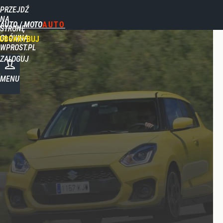
PRZEJDŹ
NA
AUTO / MOTO
STRONĘ
GŁÓWNĄ
UBSKRYBUJ
WPROST.PL
ZALOGUJ
MENU