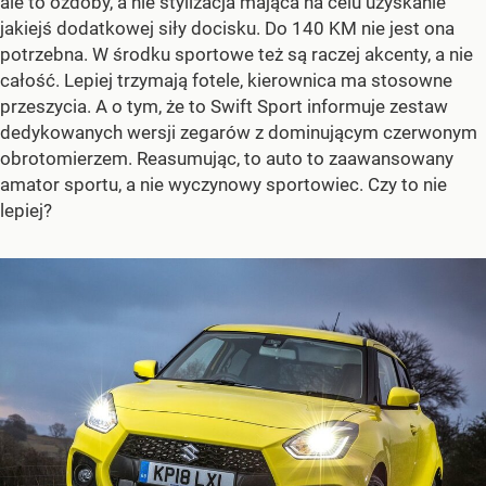
ale to ozdoby, a nie stylizacja mająca na celu uzyskanie
jakiejś dodatkowej siły docisku. Do 140 KM nie jest ona
potrzebna. W środku sportowe też są raczej akcenty, a nie
całość. Lepiej trzymają fotele, kierownica ma stosowne
przeszycia. A o tym, że to Swift Sport informuje zestaw
dedykowanych wersji zegarów z dominującym czerwonym
obrotomierzem. Reasumując, to auto to zaawansowany
amator sportu, a nie wyczynowy sportowiec. Czy to nie
lepiej?