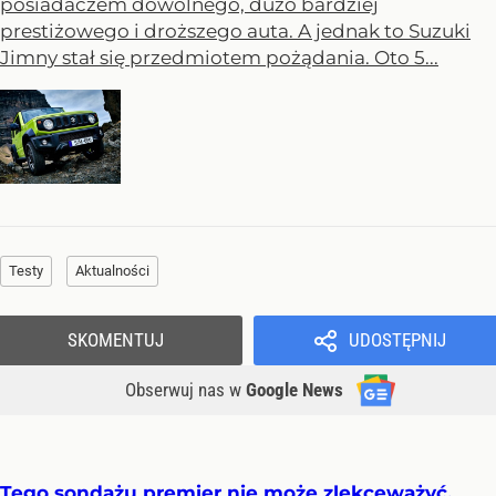
posiadaczem dowolnego, dużo bardziej
prestiżowego i droższego auta. A jednak to Suzuki
Jimny stał się przedmiotem pożądania. Oto 5...
Testy
Aktualności
SKOMENTUJ
UDOSTĘPNIJ
Obserwuj nas
w
Google News
Tego sondażu premier nie może zlekceważyć.