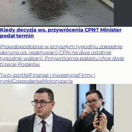
Kiedy decyzja ws. przywrócenia CPN? Minister
podał termin
Prawdopodobnie w przyszłym tygodniu zapadnie
decyzja ws. reaktywacji CPN na dwa ostatnie
tygodnie wakacji. Przywrócenia pakietu chce dwie
trzecie Polaków.
Twój portfel
Finanse i inwestycje
Firmy i
rynki
Gospodarka
Motoryzacja