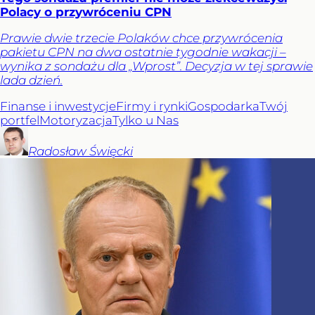
Polacy o przywróceniu CPN
Prawie dwie trzecie Polaków chce przywrócenia
pakietu CPN na dwa ostatnie tygodnie wakacji –
wynika z sondażu dla „Wprost”. Decyzja w tej sprawie
lada dzień.
Finanse i inwestycje
Firmy i rynki
Gospodarka
Twój
portfel
Motoryzacja
Tylko u Nas
Radosław
Święcki