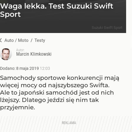
Waga lekka. Test Suzuki Swift
Sport
Suzuki Swift Sport
Auto / Moto
/
Testy
Autor:
Marcin Klimkowski
Dodano:
8
maja
2019
12:03
Samochody sportowe konkurencji mają
więcej mocy od najszybszego Swifta.
Ale to japoński samochód jest od nich
lżejszy. Dlatego jeździ się nim tak
przyjemnie.