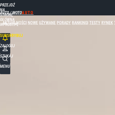
PRZEJDŹ
Udostępnij
0
Skomentuj
NA
AUTO / MOTO
STRONĘ
GŁÓWNĄ
AKTUALNOŚCI
NOWE
UŻYWANE
PORADY
RANKINGI
TESTY
RYNEK
WPROST.PL
SUBSKRYBUJ
ZALOGUJ
SZUKAJ
MENU