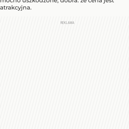
mocno uszkodzone, dobra: że cena jest
atrakcyjna.