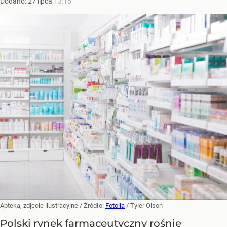
Dodano:
27
lipca
13:15
Apteka, zdjęcie ilustracyjne
/ Źródło:
Fotolia
/
Tyler Olson
Polski rynek farmaceutyczny rośnie