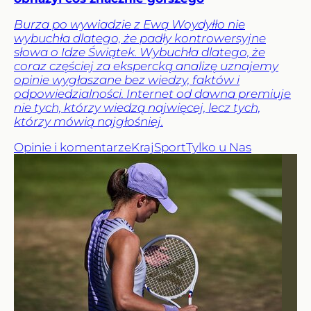
Burza po wywiadzie z Ewą Woydyłło nie
wybuchła dlatego, że padły kontrowersyjne
słowa o Idze Świątek. Wybuchła dlatego, że
coraz częściej za ekspercką analizę uznajemy
opinie wygłaszane bez wiedzy, faktów i
odpowiedzialności. Internet od dawna premiuje
nie tych, którzy wiedzą najwięcej, lecz tych,
którzy mówią najgłośniej.
Opinie i komentarze
Kraj
Sport
Tylko u Nas