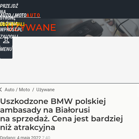
PRZEJDŹ
NA
AUTO / MOTO
STRONĘ
GŁÓWNĄ
UBSKRYBUJ
UŻYWANE
WPROST.PL
ZALOGUJ
MENU
Auto / Moto
/
Używane
Uszkodzone BMW polskiej
ambasady na Białorusi
na sprzedaż. Cena jest bardziej
niż atrakcyjna
Dodano:
4
maja
2022
7:40