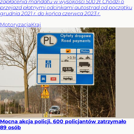
zapłacenia mandatu w wysokości 500 zł. Chodzi o
przejazd płatnymi odcinkami autostrad od początku
grudnia 2021 r. do końca czerwca 2023 r.
Motoryzacja
Kraj
Mocna akcja policji. 600 policjantów zatrzymało
89 osób