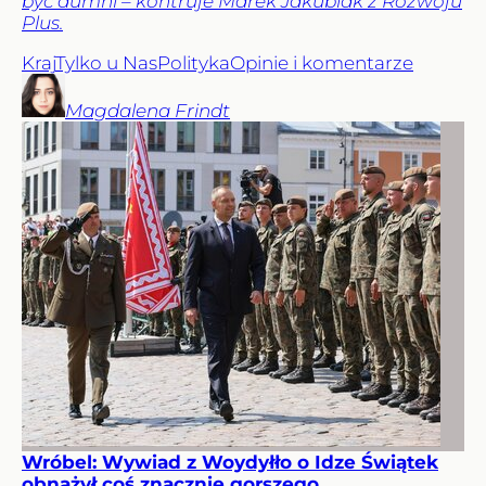
być dumni – kontruje Marek Jakubiak z Rozwoju
Plus.
Kraj
Tylko u Nas
Polityka
Opinie i komentarze
Magdalena
Frindt
Wróbel: Wywiad z Woydyłło o Idze Świątek
obnażył coś znacznie gorszego