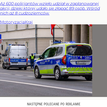
Aż 600 policjantów wzięło udział w zaplanowanej
akcji, dzięki której udało się złapać 89 osób. Wśród
nich aż 8 cudzoziemców.
Motoryzacja
Kraj