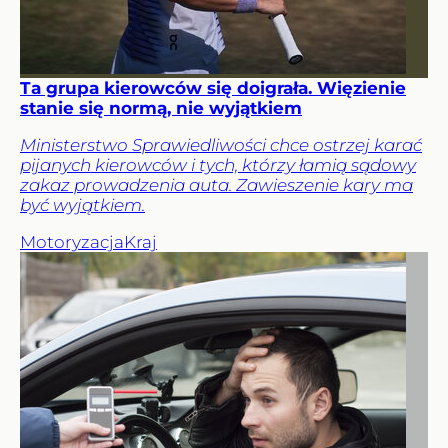
Ta grupa kierowców się doigrała. Więzienie
stanie się normą, nie wyjątkiem
Ministerstwo Sprawiedliwości chce ostrzej karać
pijanych kierowców i tych, którzy łamią sądowy
zakaz prowadzenia auta. Zawieszenie kary ma
być wyjątkiem.
Motoryzacja
Kraj