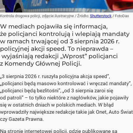
Kontrola drogowa policji, zdjęcie ilustracyjne
/ Źródło:
Shutterstock
/
FotoDax
W mediach pojawiła się informacja,
że policjanci kontrolują i wlepiają mandaty
w ramach trwającej od 3 sierpnia 2026 r.
policyjnej akcji speed. To nieprawda –
wyjaśniają redakcji „Wprost” policjanci
z Komendy Głównej Policji.
„3 sierpnia 2026 r. ruszyła policyjna akcja speed”,
„policjanci będą masowo kontrolować i wręczać mandaty”,
„policjanci będą bezlitośni”, „od 3 sierpnia zaroi się
od patroli” – to tylko niektóre z nagłówków, jakie pojawiły
się w ostatnich dniach w polskich mediach. W błąd
wprowadziły największe redakcje takie jak Onet, Auto Świat
czy Gazeta Prawna.
Na stronie internetowej policji, gdzie publikowane są