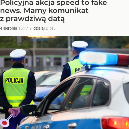
Policyjna akcja speed to fake
news. Mamy komunikat
z prawdziwą datą
4
sierpnia
15:17
/
dzisiaj
21:45