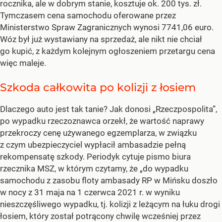
rocznika, ale w dobrym stanie, kosztuje ok. 200 tys. zł.
Tymczasem cena samochodu oferowane przez
Ministerstwo Spraw Zagranicznych wynosi 7741,06 euro.
Wóz był już wystawiany na sprzedaż, ale nikt nie chciał
go kupić, z każdym kolejnym ogłoszeniem przetargu cena
więc maleje.
Szkoda całkowita po kolizji z łosiem
Dlaczego auto jest tak tanie? Jak donosi „Rzeczpospolita”,
po wypadku rzeczoznawca orzekł, że wartość naprawy
przekroczy cenę używanego egzemplarza, w związku
z czym ubezpieczyciel wypłacił ambasadzie pełną
rekompensatę szkody. Periodyk cytuje pismo biura
rzecznika MSZ, w którym czytamy, że „do wypadku
samochodu z zasobu floty ambasady RP w Mińsku doszło
w nocy z 31 maja na 1 czerwca 2021 r. w wyniku
nieszczęśliwego wypadku, tj. kolizji z leżącym na łuku drogi
łosiem, który został potrącony chwilę wcześniej przez