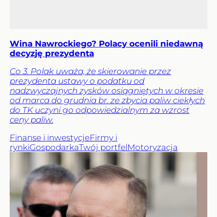
Wina Nawrockiego? Polacy ocenili niedawną
decyzję prezydenta
Co 3. Polak uważa, że skierowanie przez
prezydenta ustawy o podatku od
nadzwyczajnych zysków osiągniętych w okresie
od marca do grudnia br. ze zbycia paliw ciekłych
do TK uczyni go odpowiedzialnym za wzrost
ceny paliw.
Finanse i inwestycje
Firmy i
rynki
Gospodarka
Twój portfel
Motoryzacja