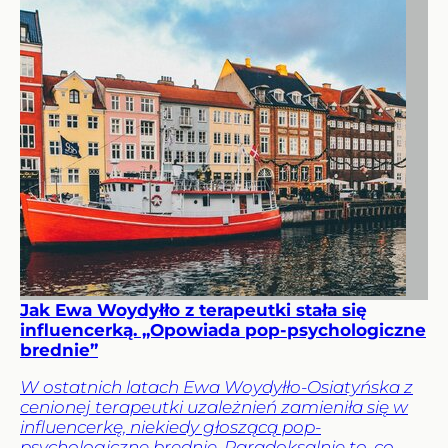
Jak Ewa Woydyłło z terapeutki stała się
influencerką. „Opowiada pop-psychologiczne
brednie”
W ostatnich latach Ewa Woydyłło-Osiatyńska z
cenionej terapeutki uzależnień zamieniła się w
influencerkę, niekiedy głoszącą pop-
psychologiczne brednie. Paradoksalnie to, co