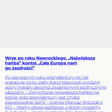
Wrze po roku Nawrockiego. „Największa
hańba” kontra „Cała Europa nam
go zazdrości”
Po pierwszym roku prezydentury nic nie
wskazuje na to, żeby Karol Nawrocki wyciszył
spory między dwoma zwaśnionymi politycznymi
obozami. – Dotychczas największą hańbą na
karcie jego prezydentury jest chyba
zawetowanie SAFE – ocenia Mariusz Witczak z
KO. – Mamy głowę państwa, z której możemy