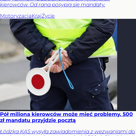
kierowców. Od rana posypią się mandaty.
Motoryzacja
Kraj
Życie
Pół miliona kierowców może mieć problemy. 500
zł mandatu przyjdzie pocztą
Łódzka KAS wysyła zawiadomienia z wezwaniami do