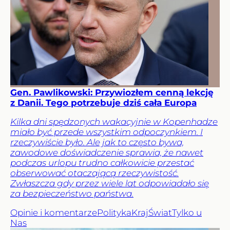
Gen. Pawlikowski: Przywiozłem cenną lekcję
z Danii. Tego potrzebuje dziś cała Europa
Kilka dni spędzonych wakacyjnie w Kopenhadze
miało być przede wszystkim odpoczynkiem. I
rzeczywiście było. Ale jak to często bywa,
zawodowe doświadczenie sprawia, że nawet
podczas urlopu trudno całkowicie przestać
obserwować otaczającą rzeczywistość.
Zwłaszcza gdy przez wiele lat odpowiadało się
za bezpieczeństwo państwa.
Opinie i komentarze
Polityka
Kraj
Świat
Tylko u
Nas