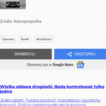
Źródło:
Rzeczpospolita
Używane
Rynek
Aktualności
SKOMENTUJ
UDOSTĘPNIJ
Obserwuj nas
w
Google News
Wielka obława drogówki. Będą kontrolować tylko
jedno
Jeden dzień. Tysiące kontroli, mandatów i punktów
karnych. Policja zaplanowała akcję kontroli