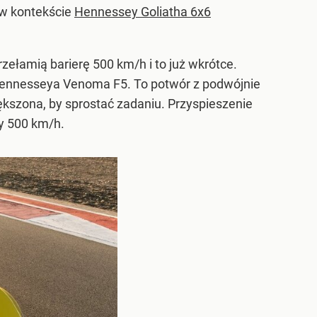
 w kontekście
Hennessey Goliatha 6x6
rzełamią barierę 500 km/h i to już wkrótce.
y Hennesseya Venoma F5. To potwór z podwójnie
ększona, by sprostać zadaniu. Przyspieszenie
y 500 km/h.