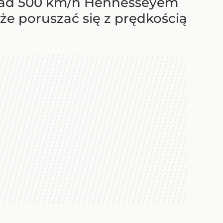
ponad 500 km/h Hennesseyem
że poruszać się z prędkością