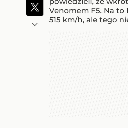
powiedzieli, że wkr
Venomem F5. Na to Fr
515 km/h, ale tego ni