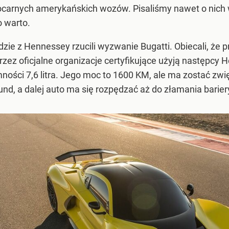
ocarnych amerykańskich wozów. Pisaliśmy nawet o nich
o warto.
zie z Hennessey rzucili wyzwanie Bugatti. Obiecali, że p
zez oficjalne organizacje certyfikujące użyją następc
ości 7,6 litra. Jego moc to 1600 KM, ale ma zostać zwi
d, a dalej auto ma się rozpędzać aż do złamania barier