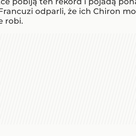
ótce pobiją ten rekord i pojadą 
ancuzi odparli, że ich Chiron mo
e robi.