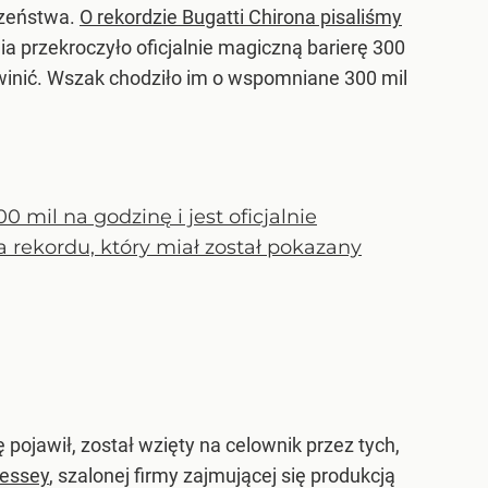
czeństwa.
O rekordzie Bugatti Chirona pisaliśmy
 przekroczyło oficjalnie magiczną barierę 300
 winić. Wszak chodziło im o wspomniane 300 mil
 mil na godzinę i jest oficjalnie
 rekordu, który miał został pokazany
 pojawił, został wzięty na celownik przez tych,
essey
, szalonej firmy zajmującej się produkcją