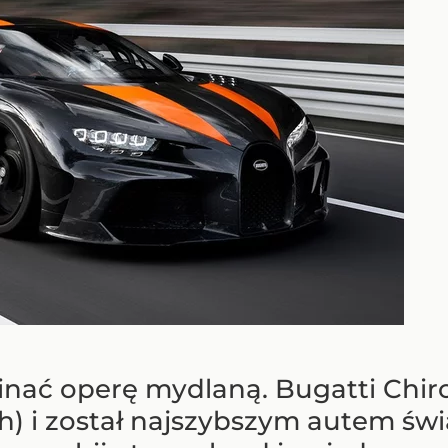
nać operę mydlaną. Bugatti Chiro
h) i został najszybszym autem św