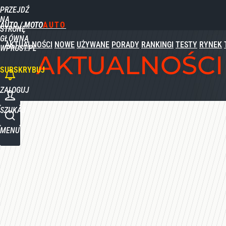
PRZEJDŹ
Udostępnij
0
Skomentuj
NA
AUTO / MOTO
STRONĘ
GŁÓWNĄ
AKTUALNOŚCI
NOWE
UŻYWANE
PORADY
RANKINGI
TESTY
RYNEK
WPROST.PL
AKTUALNOŚCI
SUBSKRYBUJ
ZALOGUJ
SZUKAJ
MENU