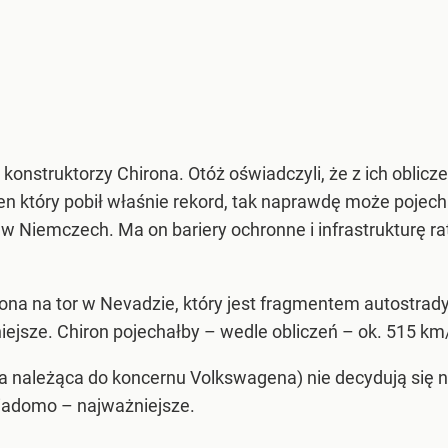
 – konstruktorzy Chirona. Otóż oświadczyli, że z ich obl
ten który pobił właśnie rekord, tak naprawdę może pojecha
n w Niemczech. Ma on bariery ochronne i infrastrukturę 
ona na tor w Nevadzie, który jest fragmentem autostrad
iejsze. Chiron pojechałby – wedle obliczeń – ok. 515 km
uska należąca do koncernu Volkswagena) nie decydują si
wiadomo – najważniejsze.