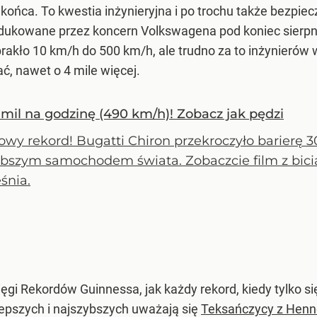
końca. To kwestia inżynieryjna i po trochu także bezpie
dukowane przez koncern Volkswagena pod koniec sierpnia
abrakło 10 km/h do 500 km/h, ale trudno za to inżynierów
ać, nawet o 4 mile więcej.
 mil na godzinę (490 km/h)! Zobacz jak pędzi
owy rekord! Bugatti Chiron przekroczyło barierę 300
ybszym samochodem świata. Zobaczcie film z bicia
śnia.
ęgi Rekordów Guinnessa, jak każdy rekord, kiedy tylko się
jlepszych i najszybszych uważają się
Teksańczycy z Henn