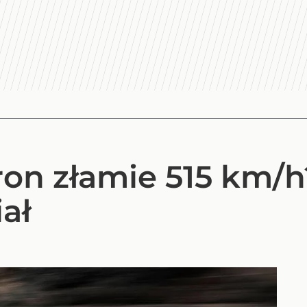
ron złamie 515 km/
ał