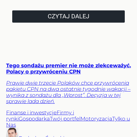
CZYTAJ DALEJ
Tego sondażu premier nie może zlekceważyć.
Polacy o przywróceniu CPN
Prawie dwie trzecie Polaków chce przywrócenia
pakietu CPN na dwa ostatnie tygodnie wakacji –
wynika z sondażu dla „Wprost”. Decyzja w tej
sprawie lada dzień.
Finanse i inwestycje
Firmy i
rynki
Gospodarka
Twój portfel
Motoryzacja
Tylko u
Nas