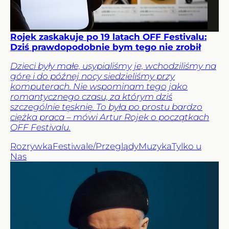
Rojek zaskakuje po 19 latach OFF Festivalu:
Dziś prawdopodobnie bym tego nie zrobił
Dzieci były małe, usypialiśmy je, wchodziliśmy na
górę i do późnej nocy siedzieliśmy przy
komputerach. Nie wspominam tego jako
romantycznego czasu, za którym dziś
szczególnie tęsknię. To była po prostu bardzo
ciężka praca – mówi Artur Rojek o początkach
OFF Festivalu.
Rozrywka
Festiwale/Przeglądy
Muzyka
Tylko u
Nas