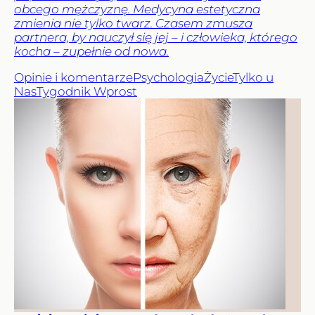
obcego mężczyznę. Medycyna estetyczna
zmienia nie tylko twarz. Czasem zmusza
partnera, by nauczył się jej – i człowieka, którego
kocha – zupełnie od nowa.
Opinie i komentarze
Psychologia
Życie
Tylko u
Nas
Tygodnik Wprost