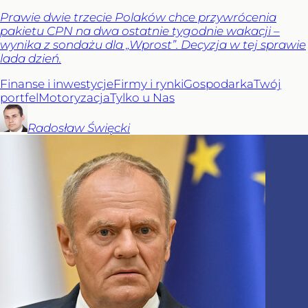
Prawie dwie trzecie Polaków chce przywrócenia
pakietu CPN na dwa ostatnie tygodnie wakacji –
wynika z sondażu dla „Wprost”. Decyzja w tej sprawie
lada dzień.
Finanse i inwestycje
Firmy i rynki
Gospodarka
Twój
portfel
Motoryzacja
Tylko u Nas
Radosław
Święcki