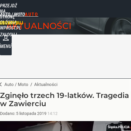
PRZEJDŹ
NA
AUTO / MOTO
STRONĘ
GŁÓWNĄ
UBSKRYBUJ
AKTUALNOŚCI
WPROST.PL
ZALOGUJ
MENU
Auto / Moto
/
Aktualności
Zginęło trzech 19-latków. Tragedia
w Zawierciu
Dodano:
5
listopada
2019
14:12