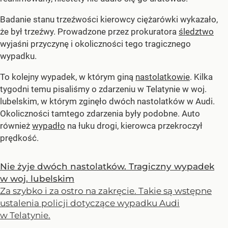
Badanie stanu trzeźwości kierowcy ciężarówki wykazało,
że był trzeźwy. Prowadzone przez prokuratora
śledztwo
wyjaśni przyczynę i okoliczności tego tragicznego
wypadku.
To kolejny wypadek, w którym giną
nastolatkowie
. Kilka
tygodni temu pisaliśmy o zdarzeniu w Telatynie w woj.
lubelskim, w którym zginęło dwóch nastolatków w Audi.
Okoliczności tamtego zdarzenia były podobne. Auto
również
wypadło
na łuku drogi, kierowca przekroczył
prędkość.
Nie żyje dwóch nastolatków. Tragiczny wypadek
w woj. lubelskim
Za szybko i za ostro na zakręcie. Takie są wstępne
ustalenia policji dotyczące wypadku Audi
w Telatynie.