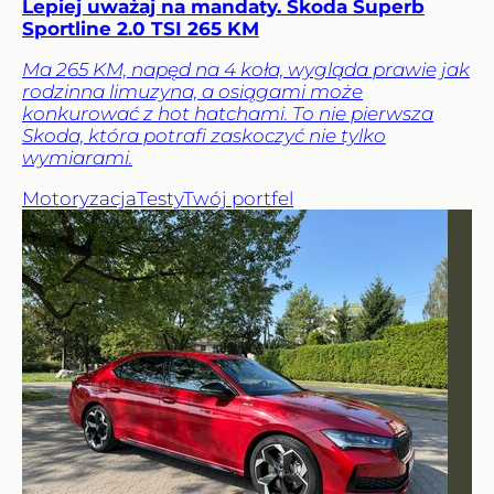
Lepiej uważaj na mandaty. Skoda Superb
Sportline 2.0 TSI 265 KM
Ma 265 KM, napęd na 4 koła, wygląda prawie jak
rodzinna limuzyna, a osiągami może
konkurować z hot hatchami. To nie pierwsza
Skoda, która potrafi zaskoczyć nie tylko
wymiarami.
Motoryzacja
Testy
Twój portfel