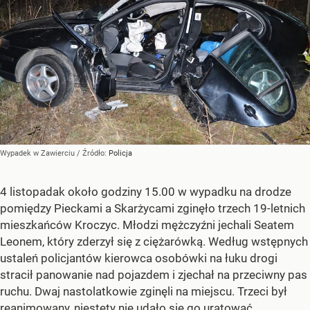
Wypadek w Zawierciu
/ Źródło:
Policja
4 listopadak około godziny 15.00 w wypadku na drodze
pomiędzy Pieckami a Skarżycami zginęło trzech 19-letnich
mieszkańców Kroczyc. Młodzi mężczyźni jechali Seatem
Leonem, który zderzył się z ciężarówką. Według wstępnych
ustaleń policjantów kierowca osobówki na łuku drogi
stracił panowanie nad pojazdem i zjechał na przeciwny pas
ruchu. Dwaj nastolatkowie zginęli na miejscu. Trzeci był
reanimowany, niestety nie udało się go uratować.