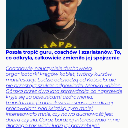
Poszła tropić guru, coachów i szarlatanów. To,
co odkryła, całkowicie zmieniło jej spojrzenie
Coachowie, nauczyciele duchowości,
organizatorki kręgów kobiet, twórcy kursów
manifestacji. Ludzie odchodzą od Kościoła, ale
nie przestają szukać odpowiedzi. Monika Sobień-
Górska przez dwa lata sprawdzała, co naprawdę
kryje się za obietnicami uzdrowienia,
transformacji i odnalezienia sensu. „Im dłużej
pracowałam nad książką, tym mniej
interesowało mnie, czy nowa duchowość jest
dobra czy zła. Coraz bardziej interesowało mnie,
dlaczego tak wielu ludzi jej potrzebuje”.