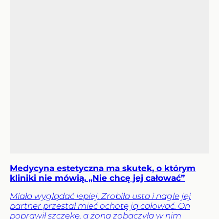
Medycyna estetyczna ma skutek, o którym
kliniki nie mówią. „Nie chcę jej całować”
Miała wyglądać lepiej. Zrobiła usta i nagle jej
partner przestał mieć ochotę ją całować. On
poprawił szczękę, a żona zobaczyła w nim