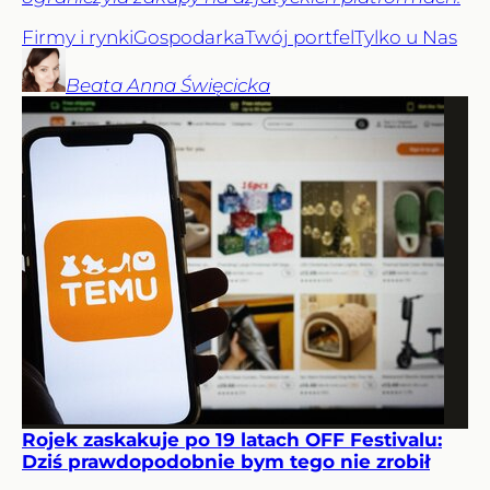
Firmy i rynki
Gospodarka
Twój portfel
Tylko u Nas
Beata Anna
Święcicka
Rojek zaskakuje po 19 latach OFF Festivalu:
Dziś prawdopodobnie bym tego nie zrobił