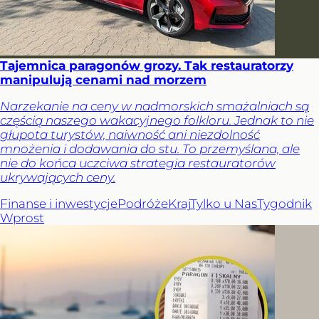
Tajemnica paragonów grozy. Tak restauratorzy
manipulują cenami nad morzem
Narzekanie na ceny w nadmorskich smażalniach są
częścią naszego wakacyjnego folkloru. Jednak to nie
głupota turystów, naiwność ani niezdolność
mnożenia i dodawania do stu. To przemyślana, ale
nie do końca uczciwa strategia restauratorów
ukrywających ceny.
Finanse i inwestycje
Podróże
Kraj
Tylko u Nas
Tygodnik
Wprost