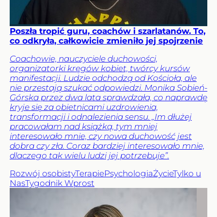
Poszła tropić guru, coachów i szarlatanów. To,
co odkryła, całkowicie zmieniło jej spojrzenie
Coachowie, nauczyciele duchowości,
organizatorki kręgów kobiet, twórcy kursów
manifestacji. Ludzie odchodzą od Kościoła, ale
nie przestają szukać odpowiedzi. Monika Sobień-
Górska przez dwa lata sprawdzała, co naprawdę
kryje się za obietnicami uzdrowienia,
transformacji i odnalezienia sensu. „Im dłużej
pracowałam nad książką, tym mniej
interesowało mnie, czy nowa duchowość jest
dobra czy zła. Coraz bardziej interesowało mnie,
dlaczego tak wielu ludzi jej potrzebuje”.
Rozwój osobisty
Terapie
Psychologia
Życie
Tylko u
Nas
Tygodnik Wprost