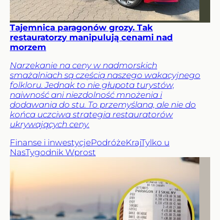
Tajemnica paragonów grozy. Tak
restauratorzy manipulują cenami nad
morzem
Narzekanie na ceny w nadmorskich
smażalniach są częścią naszego wakacyjnego
folkloru. Jednak to nie głupota turystów,
naiwność ani niezdolność mnożenia i
dodawania do stu. To przemyślana, ale nie do
końca uczciwa strategia restauratorów
ukrywających ceny.
Finanse i inwestycje
Podróże
Kraj
Tylko u
Nas
Tygodnik Wprost