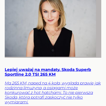
Lepiej uważaj na mandaty. Skoda Superb
Sportline 2.0 TSI 265 KM
Ma 265 KM, napęd na 4 koła, wygląda prawie jak
rodzinna limuzyna, a osiągami może
konkurować z hot hatchami. To nie pierwsza
Skoda, która potrafi zaskoczyć nie tylko
wymiarami.