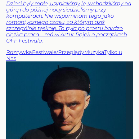
Dzieci były małe, usypialiśmy je, wchodziliśmy na
górę i do późnej nocy siedzieliśmy przy
komputerach. Nie wspominam tego jako
romantycznego czasu, za którym dziś
szczególnie tęsknię. To była po prostu bardzo
ciężka praca – mówi Artur Rojek o początkach
OFF Festivalu.
Rozrywka
Festiwale/Przeglądy
Muzyka
Tylko u
Nas