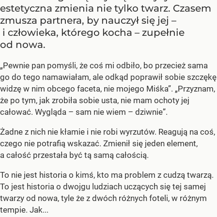
estetyczna zmienia nie tylko twarz. Czasem
zmusza partnera, by nauczył się jej –
i człowieka, którego kocha – zupełnie
od nowa.
„Pewnie pan pomyśli, że coś mi odbiło, bo przecież sama
go do tego namawiałam, ale odkąd poprawił sobie szczękę
widzę w nim obcego faceta, nie mojego Miśka”. „Przyznam,
że po tym, jak zrobiła sobie usta, nie mam ochoty jej
całować. Wygląda – sam nie wiem – dziwnie”.
Żadne z nich nie kłamie i nie robi wyrzutów. Reagują na coś,
czego nie potrafią wskazać. Zmienił się jeden element,
a całość przestała być tą samą całością.
To nie jest historia o kimś, kto ma problem z cudzą twarzą.
To jest historia o dwojgu ludziach uczących się tej samej
twarzy od nowa, tyle że z dwóch różnych foteli, w różnym
tempie. Jak...