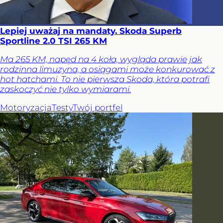
Lepiej uważaj na mandaty. Skoda Superb
Sportline 2.0 TSI 265 KM
Ma 265 KM, napęd na 4 koła, wygląda prawie jak
rodzinna limuzyna, a osiągami może konkurować z
hot hatchami. To nie pierwsza Skoda, która potrafi
zaskoczyć nie tylko wymiarami.
Motoryzacja
Testy
Twój portfel