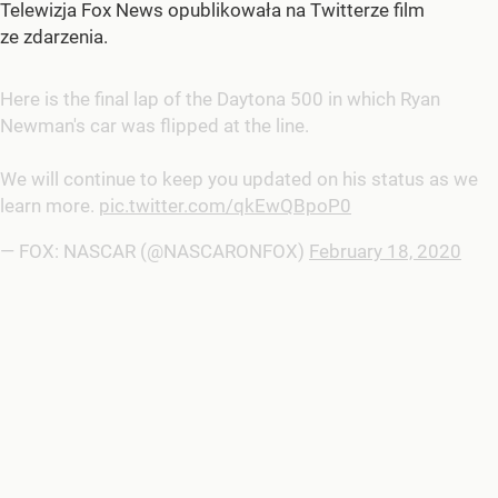
Telewizja Fox News opublikowała na Twitterze film
ze zdarzenia.
Here is the final lap of the Daytona 500 in which Ryan
Newman's car was flipped at the line.
We will continue to keep you updated on his status as we
learn more.
pic.twitter.com/qkEwQBpoP0
— FOX: NASCAR (@NASCARONFOX)
February 18, 2020