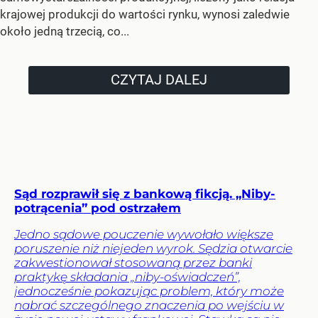
krajowej produkcji do wartości rynku, wynosi zaledwie
około jedną trzecią, co...
CZYTAJ DALEJ
Sąd rozprawił się z bankową fikcją. „Niby-
potrącenia” pod ostrzałem
Jedno sądowe pouczenie wywołało większe
poruszenie niż niejeden wyrok. Sędzia otwarcie
zakwestionował stosowaną przez banki
praktykę składania „niby-oświadczeń”,
jednocześnie pokazując problem, który może
nabrać szczególnego znaczenia po wejściu w