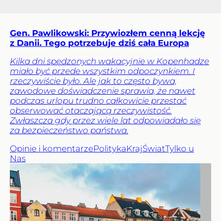
Gen. Pawlikowski: Przywiozłem cenną lekcję
z Danii. Tego potrzebuje dziś cała Europa
Kilka dni spędzonych wakacyjnie w Kopenhadze
miało być przede wszystkim odpoczynkiem. I
rzeczywiście było. Ale jak to często bywa,
zawodowe doświadczenie sprawia, że nawet
podczas urlopu trudno całkowicie przestać
obserwować otaczającą rzeczywistość.
Zwłaszcza gdy przez wiele lat odpowiadało się
za bezpieczeństwo państwa.
Opinie i komentarze
Polityka
Kraj
Świat
Tylko u
Nas