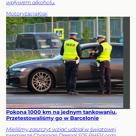
wpływem alkoholu.
Motoryzacja
Kraj
Pokona 1000 km na jednym tankowaniu.
Przetestowaliśmy go w Barcelonie
Mieliśmy zaszczyt wziąć udział w światowej
premierze Changan Deepal S05 PHEV oraz