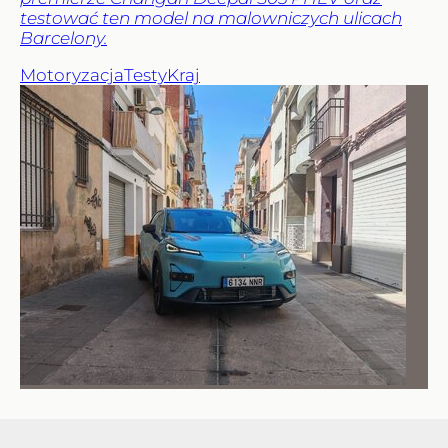
testować ten model na malowniczych ulicach
Barcelony.
Motoryzacja
Testy
Kraj