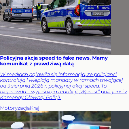
Policyjna akcja speed to fake news. Mamy
komunikat z prawdziwą datą
W mediach pojawiła się informacja, że policjanci
kontrolują i wlepiają mandaty w ramach trwającej
od 3 sierpnia 2026 r. policyjnej akcji speed. To
nieprawda – wyjaśniają redakcji „Wprost” policjanci z
Komendy Głównej Policji.
Motoryzacja
Kraj