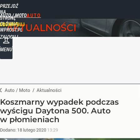
PRZEJDŹ
NA
AUTO / MOTO
STRONĘ
GŁÓWNĄ
UBSKRYBUJ
AKTUALNOŚCI
WPROST.PL
ZALOGUJ
MENU
Auto / Moto
/
Aktualności
Koszmarny wypadek podczas
wyścigu Daytona 500. Auto
w płomieniach
Dodano:
18
lutego
2020
13:29