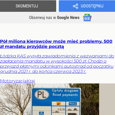
SKOMENTUJ
UDOSTĘPNIJ
Obserwuj nas
w
Google News
Pół miliona kierowców może mieć problemy. 500
zł mandatu przyjdzie pocztą
Łódzka KAS wysyła zawiadomienia z wezwaniami do
zapłacenia mandatu w wysokości 500 zł. Chodzi o
przejazd płatnymi odcinkami autostrad od początku
grudnia 2021 r. do końca czerwca 2023 r.
Motoryzacja
Kraj