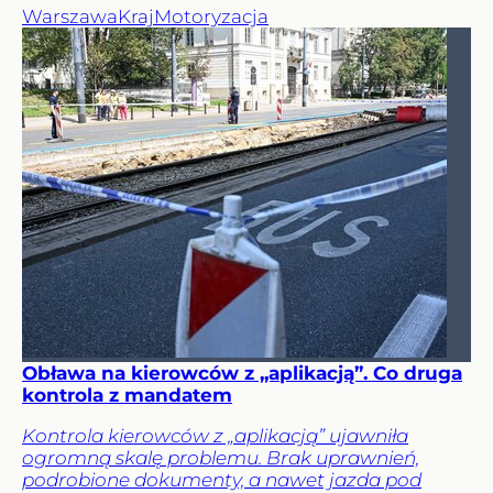
Warszawa
Kraj
Motoryzacja
Obława na kierowców z „aplikacją”. Co druga
kontrola z mandatem
Kontrola kierowców z „aplikacją” ujawniła
ogromną skalę problemu. Brak uprawnień,
podrobione dokumenty, a nawet jazda pod