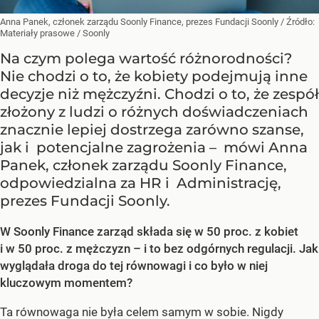
Anna Panek, członek zarządu Soonly Finance, prezes Fundacji Soonly
/ Źródło:
Materiały prasowe
/
Soonly
Na czym polega wartość różnorodności?
Nie chodzi o to, że kobiety podejmują inne
decyzje niż mężczyźni. Chodzi o to, że zespół
złożony z ludzi o różnych doświadczeniach
znacznie lepiej dostrzega zarówno szanse,
jak i potencjalne zagrożenia – mówi Anna
Panek, członek zarządu Soonly Finance,
odpowiedzialna za HR i Administrację,
prezes Fundacji Soonly.
W Soonly Finance zarząd składa się w 50 proc. z kobiet
i w 50 proc. z mężczyzn – i to bez odgórnych regulacji. Jak
wyglądała droga do tej równowagi i co było w niej
kluczowym momentem?
Ta równowaga nie była celem samym w sobie. Nigdy