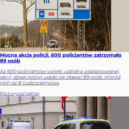
Mocna akcja policji. 600 policjantów zatrzymało
89 osób
Aż 600 policjantów wzięło udział w zaplanowanej
akcji, dzięki której udało się złapać 89 osób. Wśród
nich aż 8 cudzoziemców.
Motoryzacja
Kraj