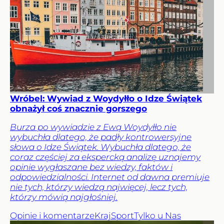
Wróbel: Wywiad z Woydyłło o Idze Świątek
obnażył coś znacznie gorszego
Burza po wywiadzie z Ewą Woydyłło nie
wybuchła dlatego, że padły kontrowersyjne
słowa o Idze Świątek. Wybuchła dlatego, że
coraz częściej za ekspercką analizę uznajemy
opinie wygłaszane bez wiedzy, faktów i
odpowiedzialności. Internet od dawna premiuje
nie tych, którzy wiedzą najwięcej, lecz tych,
którzy mówią najgłośniej.
Opinie i komentarze
Kraj
Sport
Tylko u Nas