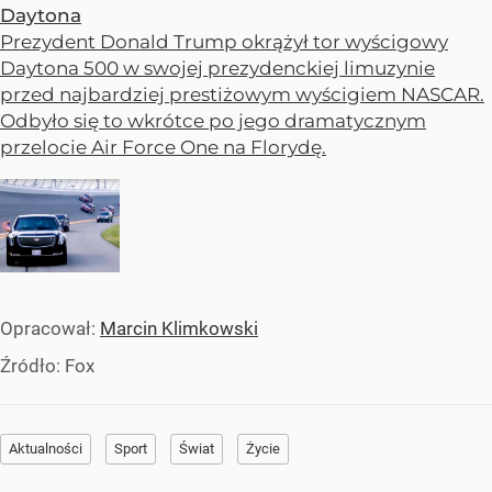
Daytona
Prezydent Donald Trump okrążył tor wyścigowy
Daytona 500 w swojej prezydenckiej limuzynie
przed najbardziej prestiżowym wyścigiem NASCAR.
Odbyło się to wkrótce po jego dramatycznym
przelocie Air Force One na Florydę.
Opracował:
Marcin Klimkowski
Źródło:
Fox
Aktualności
Sport
Świat
Życie