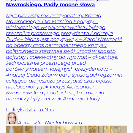
Nawrockiego. Padły mocne słowa
Mija pierwszy rok prezydentury Karola
Nawrockiego. Dla Marcina Kędryny –
wieloletniego współpracownika i byłego
rzecznika prasowego prezydenta Andrzeja
Dudy – bilans jest pozytywny: – Karol Nawrocki
na obecny czas permanentnego kryzysu
politycznego sprawuje swój urząd w sposób
dojrzały i adekwatny do wyzwań – akcentuje.
Jednocześnie przestrzega przed
porównywaniem kolejnych prezydentów. –
Andrzej Duda zdał w paru sytuacjach egzamin
celująco, ale jeszcze przez jakiś czas będzie
niedoceniony, jak kiedyś Aleksander
Kwaśniewski, a po latach się to zmieniło –
tłumaczy były rzecznik Andrzeja Dudy.
Polityka
Tylko u Nas
Agnieszka
Niesłuchowska