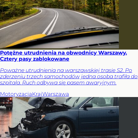
Potężne utrudnienia na obwodnicy Warszawy.
Cztery pasy zablokowane
Poważne utrudnienia na warszawskiej trasie S2. Po
zderzeniu trzech samochodów jedna osoba trafiła do
szpitala. Ruch odbywa się pasem awaryjnym.
Motoryzacja
Kraj
Warszawa