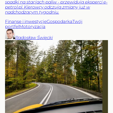
spadki na stacjach paliw - przewidują eksperci e-
petrol.pl. Kierowcy odczują zmiany już w
nadchodzącym tygodniu.
Finanse i inwestycje
Gospodarka
Twój
portfel
Motoryzacja
Radosław
Święcki