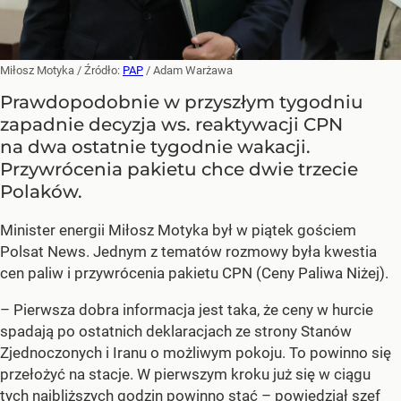
Miłosz Motyka
/ Źródło:
PAP
/
Adam Warżawa
Prawdopodobnie w przyszłym tygodniu
zapadnie decyzja ws. reaktywacji CPN
na dwa ostatnie tygodnie wakacji.
Przywrócenia pakietu chce dwie trzecie
Polaków.
Minister energii Miłosz Motyka był w piątek gościem
Polsat News. Jednym z tematów rozmowy była kwestia
cen paliw i przywrócenia pakietu CPN (Ceny Paliwa Niżej).
–
Pierwsza dobra informacja jest taka, że ceny w hurcie
spadają po ostatnich deklaracjach ze strony Stanów
Zjednoczonych i Iranu o możliwym pokoju. To powinno się
przełożyć na stacje. W pierwszym kroku już się w ciągu
tych najbliższych godzin powinno stać –
powiedział szef