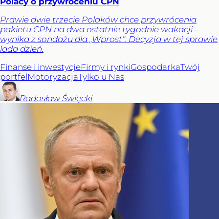
Polacy o przywróceniu CPN
Prawie dwie trzecie Polaków chce przywrócenia
pakietu CPN na dwa ostatnie tygodnie wakacji –
wynika z sondażu dla „Wprost”. Decyzja w tej sprawie
lada dzień.
Finanse i inwestycje
Firmy i rynki
Gospodarka
Twój
portfel
Motoryzacja
Tylko u Nas
Radosław
Święcki