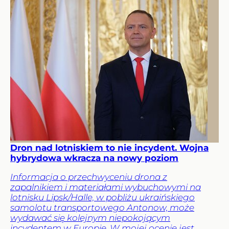
Dron nad lotniskiem to nie incydent. Wojna
hybrydowa wkracza na nowy poziom
Informacja o przechwyceniu drona z
zapalnikiem i materiałami wybuchowymi na
lotnisku Lipsk/Halle, w pobliżu ukraińskiego
samolotu transportowego Antonow, może
wydawać się kolejnym niepokojącym
incydentem w Europie. W mojej ocenie jest