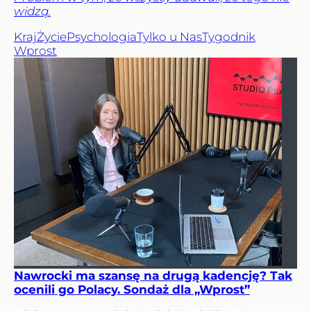
widzą.
Kraj
Życie
Psychologia
Tylko u Nas
Tygodnik
Wprost
Nawrocki ma szansę na drugą kadencję? Tak
ocenili go Polacy. Sondaż dla „Wprost”