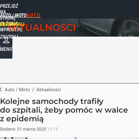
PRZEJDŹ
NA
AUTO / MOTO
STRONĘ
GŁÓWNĄ
UBSKRYBUJ
AKTUALNOŚCI
WPROST.PL
ZALOGUJ
MENU
Auto / Moto
/
Aktualności
Kolejne samochody trafiły
do szpitali, żeby pomóc w walce
z epidemią
Dodano:
31
marca
2020
10:15