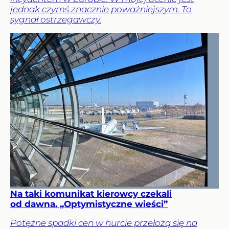
jednak czymś znacznie poważniejszym. To
sygnał ostrzegawczy.
Na taki komunikat kierowcy czekali
od dawna. „Optymistyczne wieści”
Potężne spadki cen w hurcie przełożą się na