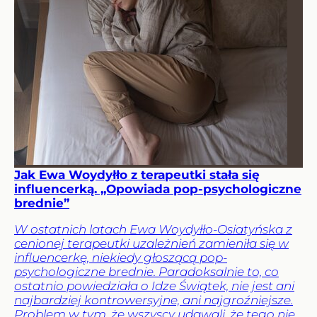
Jak Ewa Woydyłło z terapeutki stała się
influencerką. „Opowiada pop-psychologiczne
brednie”
W ostatnich latach Ewa Woydyłło-Osiatyńska z
cenionej terapeutki uzależnień zamieniła się w
influencerkę, niekiedy głoszącą pop-
psychologiczne brednie. Paradoksalnie to, co
ostatnio powiedziała o Idze Świątek, nie jest ani
najbardziej kontrowersyjne, ani najgroźniejsze.
Problem w tym, że wszyscy udawali, że tego nie