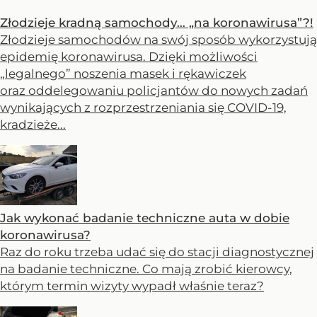
Złodzieje kradną samochody… „na koronawirusa”?!
Złodzieje samochodów na swój sposób wykorzystują
epidemię koronawirusa. Dzięki możliwości
„legalnego” noszenia masek i rękawiczek
oraz oddelegowaniu policjantów do nowych zadań
wynikających z rozprzestrzeniania się COVID-19,
kradzieże...
Jak wykonać badanie techniczne auta w dobie
koronawirusa?
Raz do roku trzeba udać się do stacji diagnostycznej
na badanie techniczne. Co mają zrobić kierowcy,
którym termin wizyty wypadł właśnie teraz?