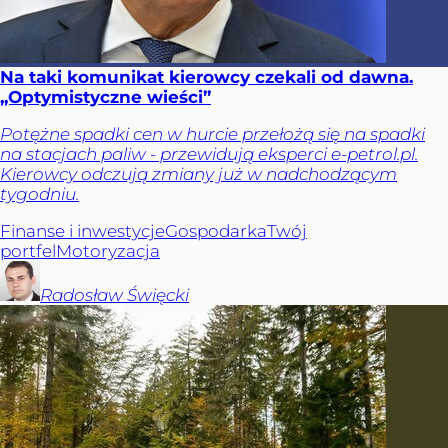
Na taki komunikat kierowcy czekali od dawna.
„Optymistyczne wieści”
Potężne spadki cen w hurcie przełożą się na spadki
na stacjach paliw - przewidują eksperci e-petrol.pl.
Kierowcy odczują zmiany już w nadchodzącym
tygodniu.
Finanse i inwestycje
Gospodarka
Twój
portfel
Motoryzacja
Radosław
Święcki