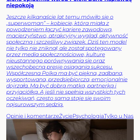
niepokoją
Jeszcze kilkanaście lat temu mówiło się o
„superwoman” – kobiecie, która miała z
powodzeniem łączyć karierę zawodową,
macierzyństwo, atrakcyjny wygląd, aktywność
społeczną i szczęśliwy związek. Dziś ten model
nie tylko nie zniknął, ale został spotęgowany
przez media społecznościowe, kulturę
nieustannego porównywania się oraz
wszechobecną presję osiągania sukcesu.
Współczesna Polka ma być piękna, zadbana,
wysportowana, przedsiębiorcza, emocjonalnie
dojrzała. Ma być dobrą matką, partnerką i
przyjaciółką. A jeśli nie spełnia wszystkich tych
oczekiwań, często sama staje się swoim
najsurowszym sędzią.
Opinie i komentarze
Życie
Psychologia
Tylko u Nas