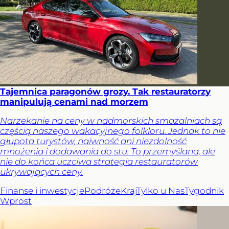
Tajemnica paragonów grozy. Tak restauratorzy
manipulują cenami nad morzem
Narzekanie na ceny w nadmorskich smażalniach są
częścią naszego wakacyjnego folkloru. Jednak to nie
głupota turystów, naiwność ani niezdolność
mnożenia i dodawania do stu. To przemyślana, ale
nie do końca uczciwa strategia restauratorów
ukrywających ceny.
Finanse i inwestycje
Podróże
Kraj
Tylko u Nas
Tygodnik
Wprost