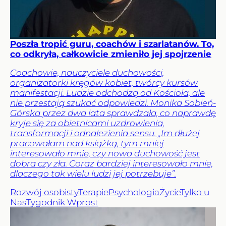
Poszła tropić guru, coachów i szarlatanów. To,
co odkryła, całkowicie zmieniło jej spojrzenie
Coachowie, nauczyciele duchowości,
organizatorki kręgów kobiet, twórcy kursów
manifestacji. Ludzie odchodzą od Kościoła, ale
nie przestają szukać odpowiedzi. Monika Sobień-
Górska przez dwa lata sprawdzała, co naprawdę
kryje się za obietnicami uzdrowienia,
transformacji i odnalezienia sensu. „Im dłużej
pracowałam nad książką, tym mniej
interesowało mnie, czy nowa duchowość jest
dobra czy zła. Coraz bardziej interesowało mnie,
dlaczego tak wielu ludzi jej potrzebuje”.
Rozwój osobisty
Terapie
Psychologia
Życie
Tylko u
Nas
Tygodnik Wprost