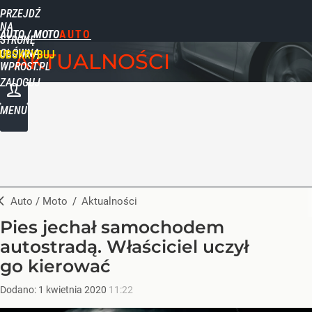
PRZEJDŹ
NA
AUTO / MOTO
STRONĘ
GŁÓWNĄ
UBSKRYBUJ
AKTUALNOŚCI
WPROST.PL
ZALOGUJ
MENU
Auto / Moto
/
Aktualności
Pies jechał samochodem
autostradą. Właściciel uczył
go kierować
Dodano:
1
kwietnia
2020
11:22