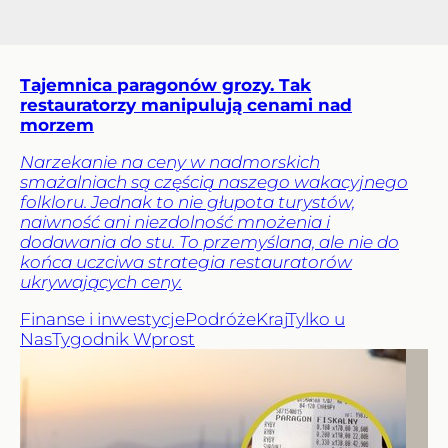
Tajemnica paragonów grozy. Tak
restauratorzy manipulują cenami nad
morzem
Narzekanie na ceny w nadmorskich
smażalniach są częścią naszego wakacyjnego
folkloru. Jednak to nie głupota turystów,
naiwność ani niezdolność mnożenia i
dodawania do stu. To przemyślana, ale nie do
końca uczciwa strategia restauratorów
ukrywających ceny.
Finanse i inwestycje
Podróże
Kraj
Tylko u
Nas
Tygodnik Wprost