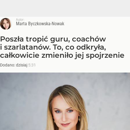
Autor:
Marta Byczkowska-Nowak
Poszła tropić guru, coachów
i szarlatanów. To, co odkryła,
całkowicie zmieniło jej spojrzenie
Dodano:
dzisiaj
5:31