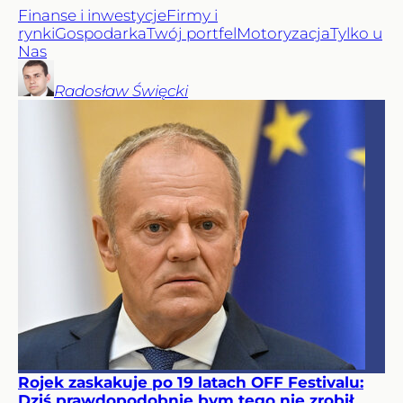
Finanse i inwestycje
Firmy i
rynki
Gospodarka
Twój portfel
Motoryzacja
Tylko u
Nas
Radosław
Święcki
Rojek zaskakuje po 19 latach OFF Festivalu:
Dziś prawdopodobnie bym tego nie zrobił