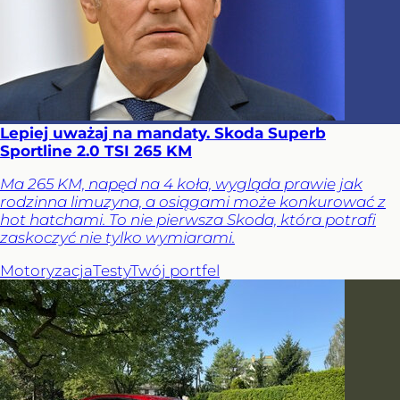
Lepiej uważaj na mandaty. Skoda Superb
Sportline 2.0 TSI 265 KM
Ma 265 KM, napęd na 4 koła, wygląda prawie jak
rodzinna limuzyna, a osiągami może konkurować z
hot hatchami. To nie pierwsza Skoda, która potrafi
zaskoczyć nie tylko wymiarami.
Motoryzacja
Testy
Twój portfel