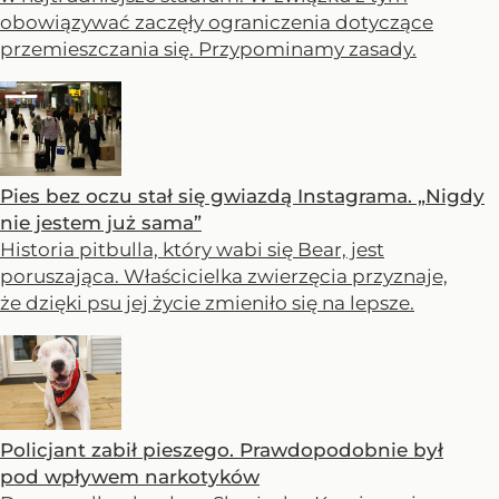
obowiązywać zaczęły ograniczenia dotyczące
przemieszczania się. Przypominamy zasady.
Pies bez oczu stał się gwiazdą Instagrama. „Nigdy
nie jestem już sama”
Historia pitbulla, który wabi się Bear, jest
poruszająca. Właścicielka zwierzęcia przyznaje,
że dzięki psu jej życie zmieniło się na lepsze.
Policjant zabił pieszego. Prawdopodobnie był
pod wpływem narkotyków