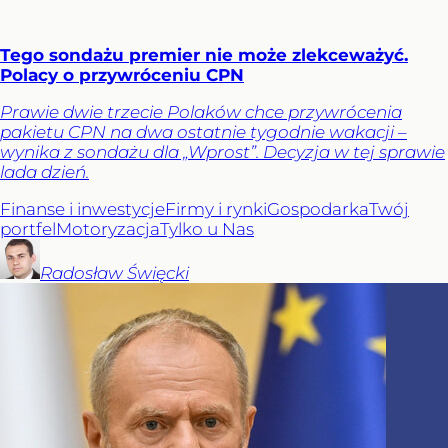
Tego sondażu premier nie może zlekceważyć.
Polacy o przywróceniu CPN
Prawie dwie trzecie Polaków chce przywrócenia
pakietu CPN na dwa ostatnie tygodnie wakacji –
wynika z sondażu dla „Wprost”. Decyzja w tej sprawie
lada dzień.
Finanse i inwestycje
Firmy i rynki
Gospodarka
Twój
portfel
Motoryzacja
Tylko u Nas
Radosław
Święcki