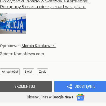
Do wypadku doszło w Skarżysku-Kamiennej.
Potrącony 5 marca pieszy zmarł w szpitalu.
Opracował:
Marcin Klimkowski
Źródło:
KomoNews.com
Aktualności
Świat
Życie
SKOMENTUJ
UDOSTĘPNIJ
Obserwuj nas
w
Google News