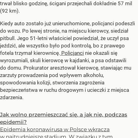
trwał blisko godzinę, ścigani przejechali dokładnie 57 mil
(92 km).
Kiedy auto zostało już unieruchomione, policjanci podeszli
do wozu. Po lewej stronie, na miejscu kierowcy, siedział
pitbull. Jego 51-letni właściciel powiedział, że uczył psa
jeździć, ale wszystko było pod kontrolą, bo z prawego
fotela trzymał kierownicę.
Policjanci
nie okazali się
wyrozumiali, skuli kierowcę w kajdanki, a psa odstawili
do domu. Prokurator aresztował kierowcę, stawiając mu
zarzuty prowadzenia pod wpływem alkoholu,
spowodowania kolizji, stworzenia zagrożenia
bezpieczeństwa w ruchu drogowym i ucieczki z miejsca
zdarzenia.
Jak wolno przemieszczać się, a jak nie, podczas
epidemii?
Epidemia koronawirusa w Polsce wkracza
w najtrudniejsze stadium. W związku z tym