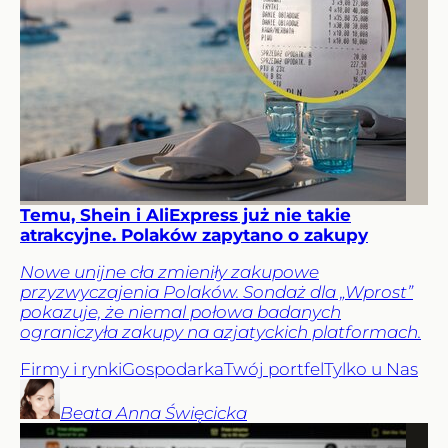
Temu, Shein i AliExpress już nie takie
atrakcyjne. Polaków zapytano o zakupy
Nowe unijne cła zmieniły zakupowe
przyzwyczajenia Polaków. Sondaż dla „Wprost”
pokazuje, że niemal połowa badanych
ograniczyła zakupy na azjatyckich platformach.
Firmy i rynki
Gospodarka
Twój portfel
Tylko u Nas
Beata Anna
Święcicka