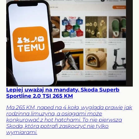
Lepiej uważaj na mandaty. Skoda Superb
Sportline 2.0 TSI 265 KM
Ma 265 KM, napęd na 4 koła, wygląda prawie jak
rodzinna limuzyna, a osiągami może
konkurować z hot hatchami. To nie pierwsza
Skoda, która potrafi zaskoczyć nie tylko
wymiarami.