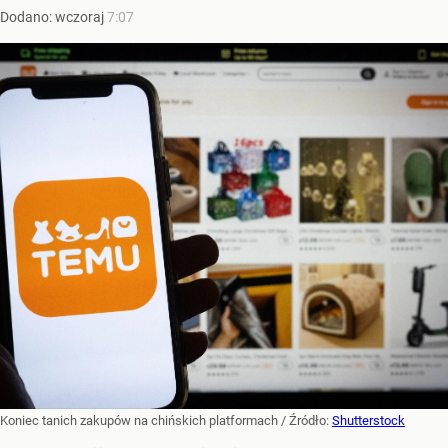
Dodano:
wczoraj
7:07
Koniec tanich zakupów na chińskich platformach
/ Źródło:
Shutterstock