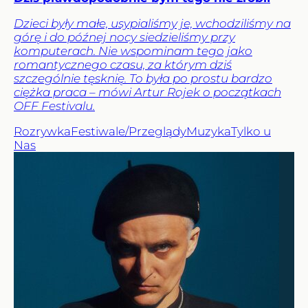
Dzieci były małe, usypialiśmy je, wchodziliśmy na
górę i do późnej nocy siedzieliśmy przy
komputerach. Nie wspominam tego jako
romantycznego czasu, za którym dziś
szczególnie tęsknię. To była po prostu bardzo
ciężka praca – mówi Artur Rojek o początkach
OFF Festivalu.
Rozrywka
Festiwale/Przeglądy
Muzyka
Tylko u
Nas