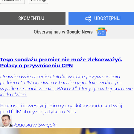
SKOMENTUJ
UDOSTĘPNIJ
Obserwuj nas
w
Google News
Tego sondażu premier nie może zlekceważyć.
Polacy o przywróceniu CPN
Prawie dwie trzecie Polaków chce przywrócenia
pakietu CPN na dwa ostatnie tygodnie wakacji –
wynika z sondażu dla „Wprost”. Decyzja w tej sprawie
lada dzień.
Finanse i inwestycje
Firmy i rynki
Gospodarka
Twój
portfel
Motoryzacja
Tylko u Nas
Radosław
Święcki