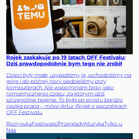
Rojek zaskakuje po 19 latach OFF Festivalu:
Dziś prawdopodobnie bym tego nie zrobił
Dzieci były małe, usypialiśmy je, wchodziliśmy na
górę i do późnej nocy siedzieliśmy przy
komputerach. Nie wspominam tego jako
romantycznego czasu, za którym dziś
szczególnie tęsknię. To była po prostu bardzo
ciężka praca – mówi Artur Rojek o początkach
OFF Festivalu.
Rozrywka
Festiwale/Przeglądy
Muzyka
Tylko u
Nas