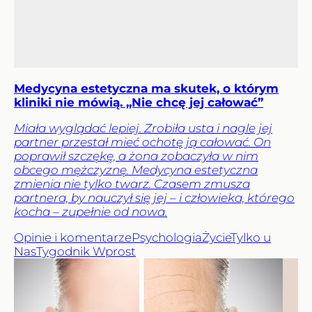
Medycyna estetyczna ma skutek, o którym
kliniki nie mówią. „Nie chcę jej całować”
Miała wyglądać lepiej. Zrobiła usta i nagle jej
partner przestał mieć ochotę ją całować. On
poprawił szczękę, a żona zobaczyła w nim
obcego mężczyznę. Medycyna estetyczna
zmienia nie tylko twarz. Czasem zmusza
partnera, by nauczył się jej – i człowieka, którego
kocha – zupełnie od nowa.
Opinie i komentarze
Psychologia
Życie
Tylko u
Nas
Tygodnik Wprost