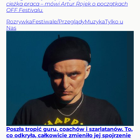
ciężka praca – mówi Artur Rojek o początkach
OFF Festivalu.
Rozrywka
Festiwale/Przeglądy
Muzyka
Tylko u
Nas
Poszła tropić guru, coachów i szarlatanów. To,
co odkryła, całkowicie zmieniło jej spojrzenie