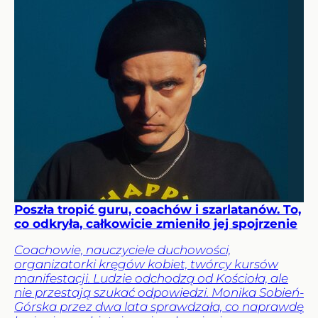
Poszła tropić guru, coachów i szarlatanów. To,
co odkryła, całkowicie zmieniło jej spojrzenie
Coachowie, nauczyciele duchowości,
organizatorki kręgów kobiet, twórcy kursów
manifestacji. Ludzie odchodzą od Kościoła, ale
nie przestają szukać odpowiedzi. Monika Sobień-
Górska przez dwa lata sprawdzała, co naprawdę