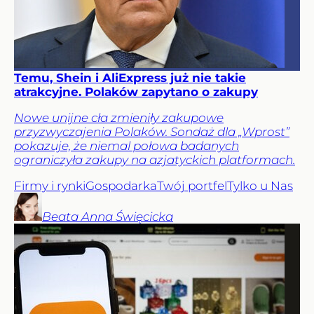
Temu, Shein i AliExpress już nie takie
atrakcyjne. Polaków zapytano o zakupy
Nowe unijne cła zmieniły zakupowe
przyzwyczajenia Polaków. Sondaż dla „Wprost”
pokazuje, że niemal połowa badanych
ograniczyła zakupy na azjatyckich platformach.
Firmy i rynki
Gospodarka
Twój portfel
Tylko u Nas
Beata Anna
Święcicka