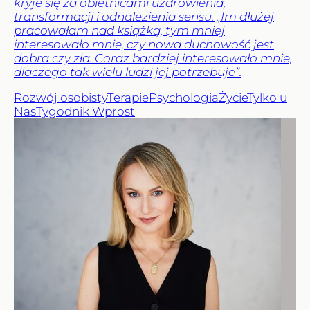
kryje się za obietnicami uzdrowienia,
transformacji i odnalezienia sensu. „Im dłużej
pracowałam nad książką, tym mniej
interesowało mnie, czy nowa duchowość jest
dobra czy zła. Coraz bardziej interesowało mnie,
dlaczego tak wielu ludzi jej potrzebuje”.
Rozwój osobisty
Terapie
Psychologia
Życie
Tylko u
Nas
Tygodnik Wprost