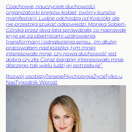
Coachowie, nauczyciele duchowości,
organizatorki kręgów kobiet, twórcy kursów
manifestacji. Ludzie odchodzą od Kościoła, ale
nie przestają szukać odpowiedzi. Monika Sobień-
Górska przez dwa lata sprawdzała, co naprawdę
kryje się za obietnicami uzdrowienia,
transformacji i odnalezienia sensu. „Im dłużej
pracowałam nad książką, tym mniej
interesowało mnie, czy nowa duchowość jest
dobra czy zła. Coraz bardziej interesowało mnie,
dlaczego tak wielu ludzi jej potrzebuje”.
Rozwój osobisty
Terapie
Psychologia
Życie
Tylko u
Nas
Tygodnik Wprost