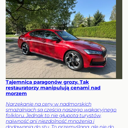
Tajemnica paragonów grozy. Tak
restauratorzy manipulują cenami nad
morzem
Narzekanie na ceny w nadmorskich
smażalniach są częścią naszego wakacyjnego
folkloru. Jednak to nie głupota turystów,
naiwność ani niezdolność mnożenia i
dodawania do stu. To przemyślana, ale nie do