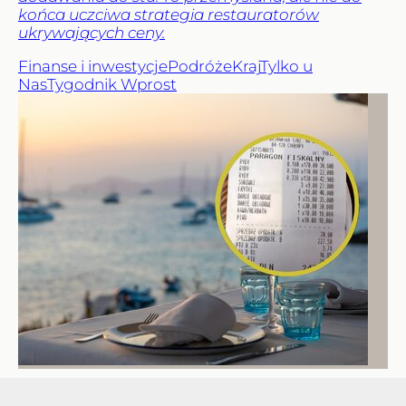
końca uczciwa strategia restauratorów
ukrywających ceny.
Finanse i inwestycje
Podróże
Kraj
Tylko u
Nas
Tygodnik Wprost