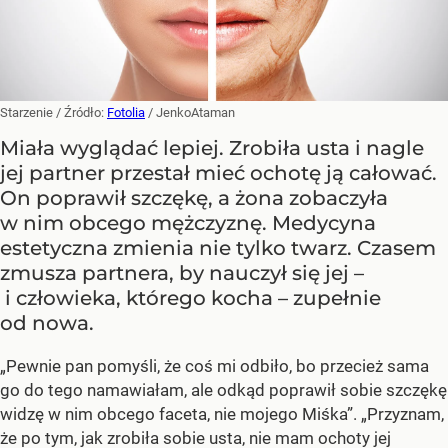
Starzenie
/ Źródło:
Fotolia
/
JenkoAtaman
Miała wyglądać lepiej. Zrobiła usta i nagle
jej partner przestał mieć ochotę ją całować.
On poprawił szczękę, a żona zobaczyła
w nim obcego mężczyznę. Medycyna
estetyczna zmienia nie tylko twarz. Czasem
zmusza partnera, by nauczył się jej –
i człowieka, którego kocha – zupełnie
od nowa.
„Pewnie pan pomyśli, że coś mi odbiło, bo przecież sama
go do tego namawiałam, ale odkąd poprawił sobie szczękę
widzę w nim obcego faceta, nie mojego Miśka”. „Przyznam,
że po tym, jak zrobiła sobie usta, nie mam ochoty jej