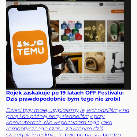
Rojek zaskakuje po 19 latach OFF Festivalu:
Dziś prawdopodobnie bym tego nie zrobił
Dzieci były małe, usypialiśmy je, wchodziliśmy na
górę i do późnej nocy siedzieliśmy przy
komputerach. Nie wspominam tego jako
romantycznego czasu, za którym dziś
szczególnie tęsknię. To była po prostu bardzo