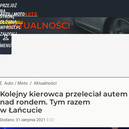
PRZEJDŹ
NA
AUTO / MOTO
STRONĘ
GŁÓWNĄ
UBSKRYBUJ
AKTUALNOŚCI
WPROST.PL
ZALOGUJ
MENU
Auto / Moto
/
Aktualności
Kolejny kierowca przeleciał autem
nad rondem. Tym razem
w Łańcucie
Dodano:
31
sierpnia
2021
8:32