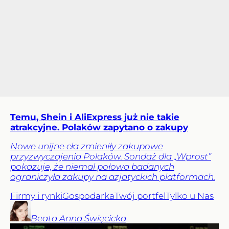
Temu, Shein i AliExpress już nie takie
atrakcyjne. Polaków zapytano o zakupy
Nowe unijne cła zmieniły zakupowe
przyzwyczajenia Polaków. Sondaż dla „Wprost”
pokazuje, że niemal połowa badanych
ograniczyła zakupy na azjatyckich platformach.
Firmy i rynki
Gospodarka
Twój portfel
Tylko u Nas
Beata Anna
Święcicka