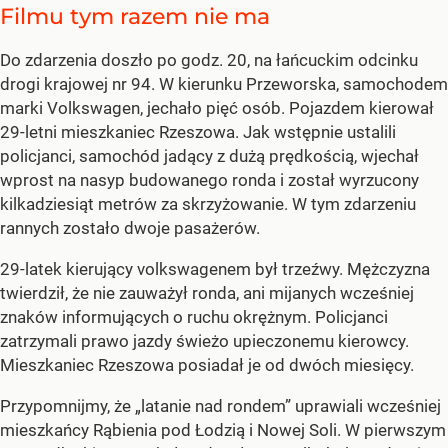
Filmu tym razem nie ma
Do zdarzenia doszło po godz. 20, na łańcuckim odcinku
drogi krajowej nr 94. W kierunku Przeworska, samochodem
marki Volkswagen, jechało pięć osób. Pojazdem kierował
29-letni mieszkaniec Rzeszowa. Jak wstępnie ustalili
policjanci, samochód jadący z dużą prędkością, wjechał
wprost na nasyp budowanego ronda i został wyrzucony
kilkadziesiąt metrów za skrzyżowanie. W tym zdarzeniu
rannych zostało dwoje pasażerów.
29-latek kierujący volkswagenem był trzeźwy. Mężczyzna
twierdził, że nie zauważył ronda, ani mijanych wcześniej
znaków informujących o ruchu okrężnym. Policjanci
zatrzymali prawo jazdy świeżo upieczonemu kierowcy.
Mieszkaniec Rzeszowa posiadał je od dwóch miesięcy.
Przypomnijmy, że „latanie nad rondem” uprawiali wcześniej
mieszkańcy Rąbienia pod Łodzią i Nowej Soli. W pierwszym