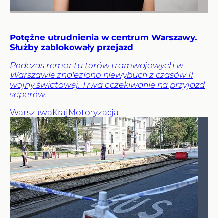
Potężne utrudnienia w centrum Warszawy.
Służby zablokowały przejazd
Podczas remontu torów tramwajowych w
Warszawie znaleziono niewybuch z czasów II
wojny światowej. Trwa oczekiwanie na przyjazd
saperów.
Warszawa
Kraj
Motoryzacja