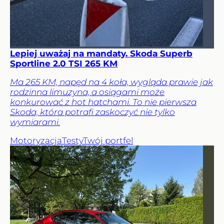
Lepiej uważaj na mandaty. Skoda Superb
Sportline 2.0 TSI 265 KM
Ma 265 KM, napęd na 4 koła, wygląda prawie jak
rodzinna limuzyna, a osiągami może
konkurować z hot hatchami. To nie pierwsza
Skoda, która potrafi zaskoczyć nie tylko
wymiarami.
Motoryzacja
Testy
Twój portfel