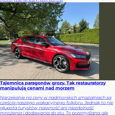
Tajemnica paragonów grozy. Tak restauratorzy
manipulują cenami nad morzem
Narzekanie na ceny w nadmorskich smażalniach są
częścią naszego wakacyjnego folkloru. Jednak to nie
głupota turystów, naiwność ani niezdolność
mnożenia i dodawania do stu. To przemyślana, ale