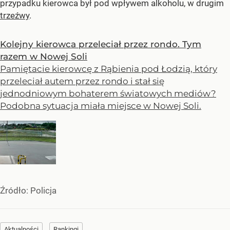
przypadku kierowca był pod wpływem alkoholu, w drugim
trzeźwy
.
Kolejny kierowca przeleciał przez rondo. Tym
razem w Nowej Soli
Pamiętacie kierowcę z Rąbienia pod Łodzią, który
przeleciał autem przez rondo i stał się
jednodniowym bohaterem światowych mediów?
Podobna sytuacja miała miejsce w Nowej Soli.
Źródło:
Policja
Aktualności
Rankingi