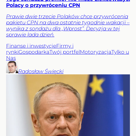
Polacy o przywróceniu CPN
Prawie dwie trzecie Polaków chce przywrócenia
pakietu CPN na dwa ostatnie tygodnie wakacji –
wynika z sondażu dla „Wprost”. Decyzja w tej
sprawie lada dzień.
Finanse i inwestycje
Firmy i
rynki
Gospodarka
Twój portfel
Motoryzacja
Tylko u
Nas
Radosław
Święcki