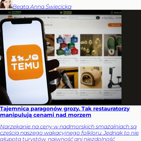
Beata Anna
Święcicka
Tajemnica paragonów grozy. Tak restauratorzy
manipulują cenami nad morzem
Narzekanie na ceny w nadmorskich smażalniach są
częścią naszego wakacyjnego folkloru. Jednak to nie
głupota turystów, naiwność ani niezdolność