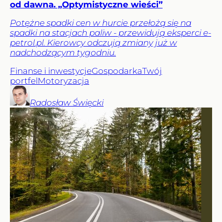
od dawna. „Optymistyczne wieści”
Potężne spadki cen w hurcie przełożą się na
spadki na stacjach paliw - przewidują eksperci e-
petrol.pl. Kierowcy odczują zmiany już w
nadchodzącym tygodniu.
Finanse i inwestycje
Gospodarka
Twój
portfel
Motoryzacja
Radosław
Święcki