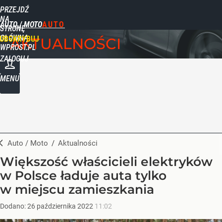
PRZEJDŹ
NA
AUTO / MOTO
STRONĘ
GŁÓWNĄ
UBSKRYBUJ
AKTUALNOŚCI
WPROST.PL
ZALOGUJ
MENU
Auto / Moto
/
Aktualności
Większość właścicieli elektryków
w Polsce ładuje auta tylko
w miejscu zamieszkania
Dodano:
26
października
2022
11:02