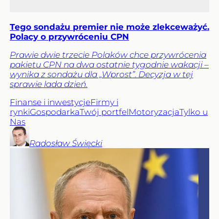
Tego sondażu premier nie może zlekceważyć.
Polacy o przywróceniu CPN
Prawie dwie trzecie Polaków chce przywrócenia
pakietu CPN na dwa ostatnie tygodnie wakacji –
wynika z sondażu dla „Wprost”. Decyzja w tej
sprawie lada dzień.
Finanse i inwestycje
Firmy i
rynki
Gospodarka
Twój portfel
Motoryzacja
Tylko u
Nas
Radosław
Święcki