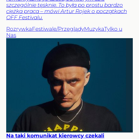
szczególnie tęsknię. To była po prostu bardzo
ciężka praca – mówi Artur Rojek o początkach
OFF Festivalu.
Rozrywka
Festiwale/Przeglądy
Muzyka
Tylko u
Nas
Na taki komunikat kierowcy czekali