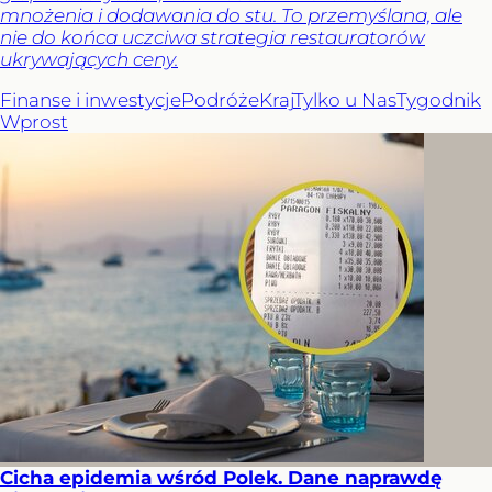
mnożenia i dodawania do stu. To przemyślana, ale
nie do końca uczciwa strategia restauratorów
ukrywających ceny.
Finanse i inwestycje
Podróże
Kraj
Tylko u Nas
Tygodnik
Wprost
Cicha epidemia wśród Polek. Dane naprawdę