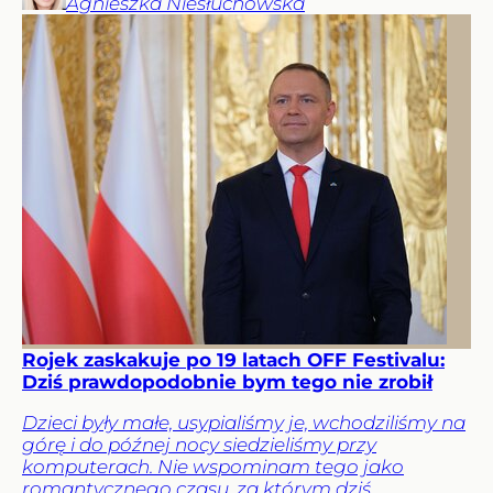
Agnieszka
Niesłuchowska
Rojek zaskakuje po 19 latach OFF Festivalu:
Dziś prawdopodobnie bym tego nie zrobił
Dzieci były małe, usypialiśmy je, wchodziliśmy na
górę i do późnej nocy siedzieliśmy przy
komputerach. Nie wspominam tego jako
romantycznego czasu, za którym dziś