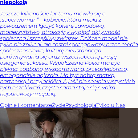
niepokoją
Jeszcze kilkanaście lat temu mówiło się o
„superwoman” – kobiecie, która miała z
powodzeniem łączyć karierę zawodową,
macierzyństwo, atrakcyjny wygląd, aktywność
społeczną i szczęśliwy związek. Dziś ten model nie
tylko nie zniknął, ale został spotęgowany przez media
społecznościowe, kulturę nieustannego
porównywania się oraz wszechobecną presję
osiągania sukcesu. Współczesna Polka ma być
piękna, zadbana, wysportowana, przedsiębiorcza,
emocjonalnie dojrzała. Ma być dobrą matką,
partnerką i przyjaciółką. A jeśli nie spełnia wszystkich
tych oczekiwań, często sama staje się swoim
najsurowszym sędzią.
Opinie i komentarze
Życie
Psychologia
Tylko u Nas