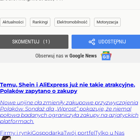
Aktualności
Rankingi
Elektromobilność
Motoryzacja
SKOMENTUJ
UDOSTĘPNIJ
1
Obserwuj nas
w
Google News
Temu, Shein i AliExpress już nie takie atrakcyjne.
Polaków zapytano o zakupy
Nowe unijne cła zmieniły zakupowe przyzwyczajenia
Polaków. Sondaż dla „Wprost” pokazuje, że niemal
połowa badanych ograniczyła zakupy na azjatyckich
platformach.
Firmy i rynki
Gospodarka
Twój portfel
Tylko u Nas