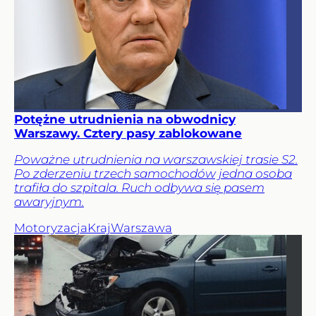
Potężne utrudnienia na obwodnicy
Warszawy. Cztery pasy zablokowane
Poważne utrudnienia na warszawskiej trasie S2.
Po zderzeniu trzech samochodów jedna osoba
trafiła do szpitala. Ruch odbywa się pasem
awaryjnym.
Motoryzacja
Kraj
Warszawa