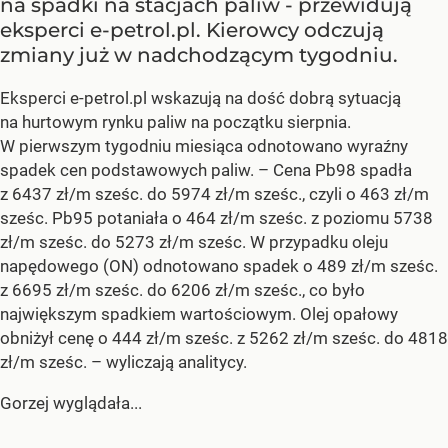
na spadki na stacjach paliw - przewidują
eksperci e-petrol.pl. Kierowcy odczują
zmiany już w nadchodzącym tygodniu.
Eksperci e-petrol.pl wskazują na dość dobrą sytuacją
na hurtowym rynku paliw na początku sierpnia.
W pierwszym tygodniu miesiąca odnotowano wyraźny
spadek cen podstawowych paliw. –
Cena Pb98 spadła
z 6437 zł/m sześc. do 5974 zł/m sześc., czyli o 463 zł/m
sześc. Pb95 potaniała o 464 zł/m sześc. z poziomu 5738
zł/m sześc. do 5273 zł/m sześc. W przypadku oleju
napędowego (ON) odnotowano spadek o 489 zł/m sześc.
z 6695 zł/m sześc. do 6206 zł/m sześc., co było
największym spadkiem wartościowym. Olej opałowy
obniżył cenę o 444 zł/m sześc. z 5262 zł/m sześc. do 4818
zł/m sześc.
– wyliczają analitycy.
Gorzej wyglądała...