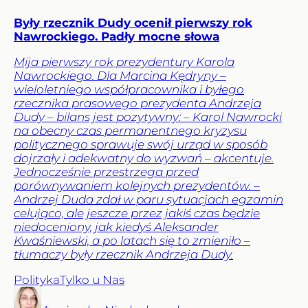
Były rzecznik Dudy ocenił pierwszy rok
Nawrockiego. Padły mocne słowa
Mija pierwszy rok prezydentury Karola
Nawrockiego. Dla Marcina Kędryny –
wieloletniego współpracownika i byłego
rzecznika prasowego prezydenta Andrzeja
Dudy – bilans jest pozytywny: – Karol Nawrocki
na obecny czas permanentnego kryzysu
politycznego sprawuje swój urząd w sposób
dojrzały i adekwatny do wyzwań – akcentuje.
Jednocześnie przestrzega przed
porównywaniem kolejnych prezydentów. –
Andrzej Duda zdał w paru sytuacjach egzamin
celująco, ale jeszcze przez jakiś czas będzie
niedoceniony, jak kiedyś Aleksander
Kwaśniewski, a po latach się to zmieniło –
tłumaczy były rzecznik Andrzeja Dudy.
Polityka
Tylko u Nas