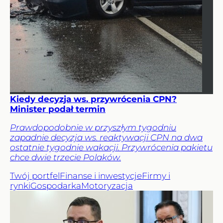
Kiedy decyzja ws. przywrócenia CPN?
Minister podał termin
Prawdopodobnie w przyszłym tygodniu
zapadnie decyzja ws. reaktywacji CPN na dwa
ostatnie tygodnie wakacji. Przywrócenia pakietu
chce dwie trzecie Polaków.
Twój portfel
Finanse i inwestycje
Firmy i
rynki
Gospodarka
Motoryzacja