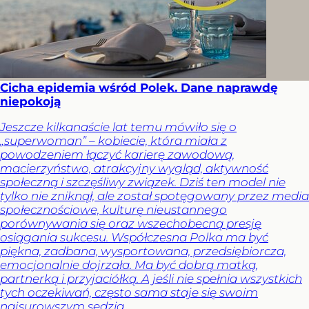
Cicha epidemia wśród Polek. Dane naprawdę
niepokoją
Jeszcze kilkanaście lat temu mówiło się o
„superwoman” – kobiecie, która miała z
powodzeniem łączyć karierę zawodową,
macierzyństwo, atrakcyjny wygląd, aktywność
społeczną i szczęśliwy związek. Dziś ten model nie
tylko nie zniknął, ale został spotęgowany przez media
społecznościowe, kulturę nieustannego
porównywania się oraz wszechobecną presję
osiągania sukcesu. Współczesna Polka ma być
piękna, zadbana, wysportowana, przedsiębiorcza,
emocjonalnie dojrzała. Ma być dobrą matką,
partnerką i przyjaciółką. A jeśli nie spełnia wszystkich
tych oczekiwań, często sama staje się swoim
najsurowszym sędzią.