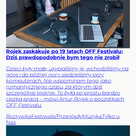
Rojek zaskakuje po 19 latach OFF Festivalu:
Dziś prawdopodobnie bym tego nie zrobił
Dzieci były małe, usypialiśmy je, wchodziliśmy na
górę i do późnej nocy siedzieliśmy przy
komputerach. Nie wspominam tego jako
romantycznego czasu, za którym dziś
szczególnie tęsknię. To była po prostu bardzo
ciężka praca – mówi Artur Rojek o początkach
OFF Festivalu.
Rozrywka
Festiwale/Przeglądy
Muzyka
Tylko u
Nas