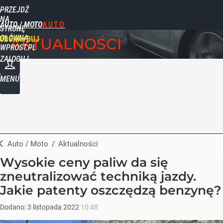
PRZEJDŹ
NA
AUTO / MOTO
STRONĘ
GŁÓWNĄ
UBSKRYBUJ
AKTUALNOŚCI
WPROST.PL
ZALOGUJ
MENU
Auto / Moto
/
Aktualności
Wysokie ceny paliw da się
zneutralizować techniką jazdy.
Jakie patenty oszczędzą benzynę?
Dodano:
3
listopada
2022
10:48