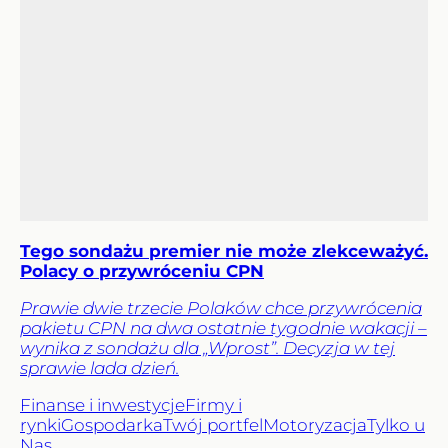
Tego sondażu premier nie może zlekceważyć.
Polacy o przywróceniu CPN
Prawie dwie trzecie Polaków chce przywrócenia
pakietu CPN na dwa ostatnie tygodnie wakacji –
wynika z sondażu dla „Wprost”. Decyzja w tej
sprawie lada dzień.
Finanse i inwestycje
Firmy i
rynki
Gospodarka
Twój portfel
Motoryzacja
Tylko u
Nas