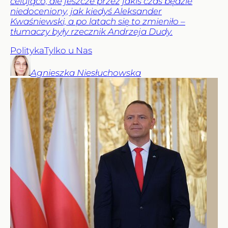
celująco, ale jeszcze przez jakiś czas będzie
niedoceniony, jak kiedyś Aleksander
Kwaśniewski, a po latach się to zmieniło –
tłumaczy były rzecznik Andrzeja Dudy.
Polityka
Tylko u Nas
Agnieszka
Niesłuchowska