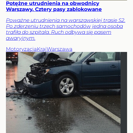
Potężne utrudnienia na obwodnicy
Warszawy. Cztery pasy zablokowane
Poważne utrudnienia na warszawskiej trasie S2.
Po zderzeniu trzech samochodów jedna osoba
trafiła do szpitala. Ruch odbywa się pasem
awaryjnym.
Motoryzacja
Kraj
Warszawa