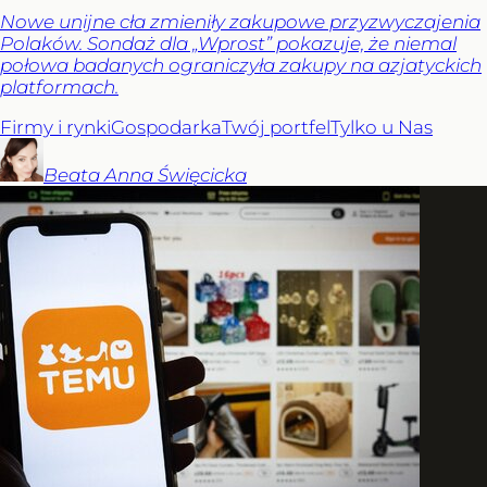
Nowe unijne cła zmieniły zakupowe przyzwyczajenia
Polaków. Sondaż dla „Wprost” pokazuje, że niemal
połowa badanych ograniczyła zakupy na azjatyckich
platformach.
Firmy i rynki
Gospodarka
Twój portfel
Tylko u Nas
Beata Anna
Święcicka