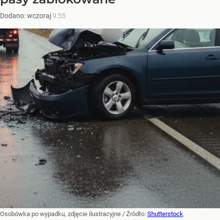
Dodano:
wczoraj
9:55
Osobówka po wypadku, zdjęcie ilustracyjne
/ Źródło:
Shutterstock