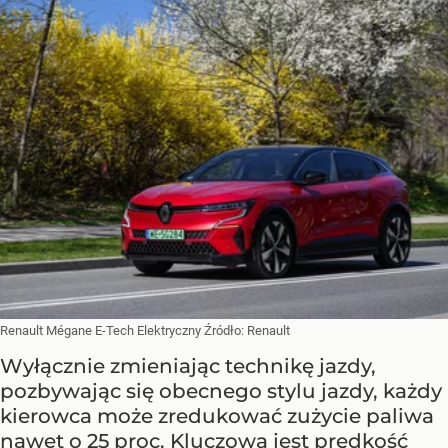
Renault Mégane E-Tech Elektryczny
Źródło:
Renault
Wyłącznie zmieniając technikę jazdy,
pozbywając się obecnego stylu jazdy, każdy
kierowca może zredukować zużycie paliwa
nawet o 25 proc. Kluczowa jest prędkość