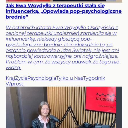
Jak Ewa Woydyłło z terapeutki stała się
influencerką. „Opowiada pop-psychologiczne
brednie”
W ostatnich latach Ewa Woydyłło-Osiatyńska z
cenionej terapeutki uzależnień zamieniła się w
influencerkę, niekiedy głoszącą pop-
psychologiczne brednie. Paradoksalnie to, co
ostatnio powiedziała o Idze Świątek, nie jest ani
najbardziej kontrowersyjne, ani najgroźniejsze.
Problem w tym, że wszyscy udawali, że tego nie
widzą.
Kraj
Życie
Psychologia
Tylko u Nas
Tygodnik
Wprost