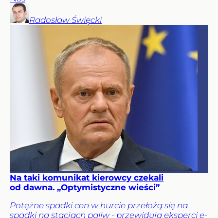
Radosław
Święcki
Na taki komunikat kierowcy czekali
od dawna. „Optymistyczne wieści”
Potężne spadki cen w hurcie przełożą się na
spadki na stacjach paliw - przewidują eksperci e-