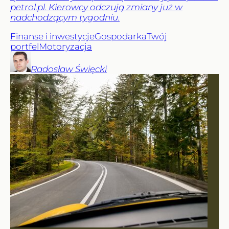
petrol.pl. Kierowcy odczują zmiany już w
nadchodzącym tygodniu.
Finanse i inwestycje
Gospodarka
Twój
portfel
Motoryzacja
Radosław
Święcki