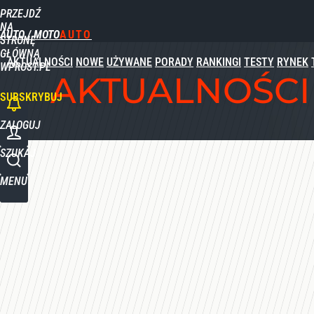
PRZEJDŹ
Udostępnij
0
Skomentuj
NA
AUTO / MOTO
STRONĘ
GŁÓWNĄ
AKTUALNOŚCI
NOWE
UŻYWANE
PORADY
RANKINGI
TESTY
RYNEK
WPROST.PL
AKTUALNOŚCI
SUBSKRYBUJ
ZALOGUJ
SZUKAJ
MENU