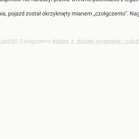
enia, pojazd został okrzyknięty mianem „czołgczento”. Na
ules981
Czołgczento
#idiots
♬ dźwięk oryginalny - cule