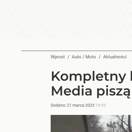
Wprost
/
Auto / Moto
/
Aktualności
Kompletny b
Media piszą
Dodano:
21
marca
2023
19:59