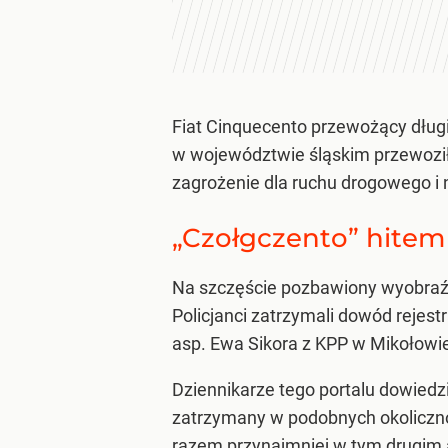
Fiat Cinquecento przewożący długi
w województwie śląskim przewozi
zagrożenie dla ruchu drogowego i 
„Czołgczento” hitem
Na szczęście pozbawiony wyobraź
Policjanci zatrzymali dowód rejes
asp. Ewa Sikora z KPP w Mikołowi
Dziennikarze tego portalu dowiedzi
zatrzymany w podobnych okoliczno
razem przynajmniej w tym drugim a