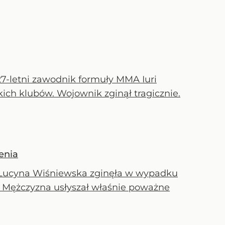
 27-letni zawodnik formuły MMA Iuri
kich klubów. Wojownik zginął tragicznie.
enia
a Lucyna Wiśniewska zginęła w wypadku
. Mężczyzna usłyszał właśnie poważne