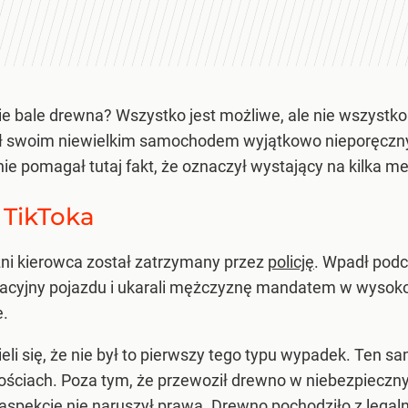
e bale drewna? Wszystko jest możliwe, ale nie wszystko
ł swoim niewielkim samochodem wyjątkowo nieporęczny 
nie pomagał tutaj fakt, że oznaczył wystający na kilka
 TikToka
ni kierowca został zatrzymany przez
policję
. Wpadł podcz
tracyjny pojazdu i ukarali mężczyznę mandatem w wysokoś
e.
eli się, że nie był to pierwszy tego typu wypadek. Ten sa
ściach. Poza tym, że przewoził drewno w niebezpieczny 
spekcie nie naruszył prawa. Drewno pochodziło z legaln