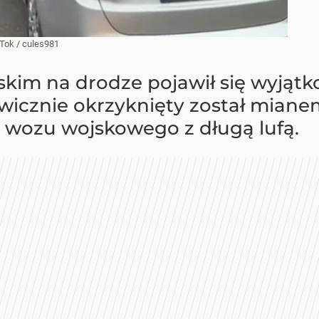
kTok
/
cules981
kim na drodze pojawił się wyjątk
awicznie okrzyknięty został miane
wozu wojskowego z długą lufą.