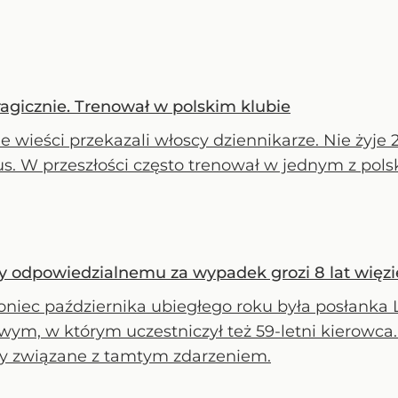
agicznie. Trenował w polskim klubie
e wieści przekazali włoscy dziennikarze. Nie żyje
s. W przeszłości często trenował w jednym z pols
cy odpowiedzialnemu za wypadek grozi 8 lat więzi
oniec października ubiegłego roku była posłank
wym, w którym uczestniczył też 59-letni kierowca
ty związane z tamtym zdarzeniem.