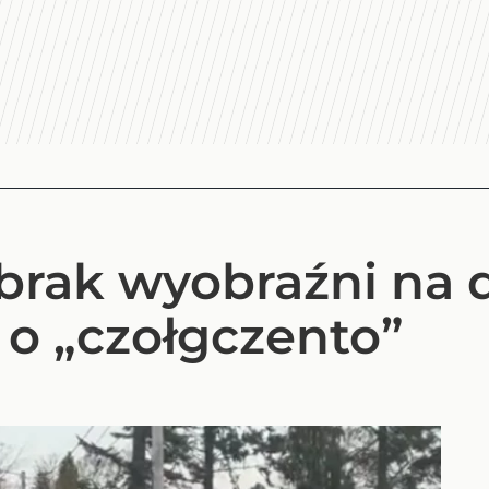
rak wyobraźni na 
 o „czołgczento”