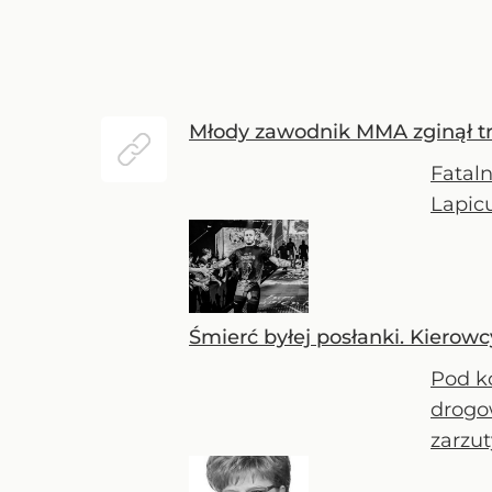
Młody zawodnik MMA zginął tr
Fataln
Lapicu
Śmierć byłej posłanki. Kierow
Pod k
drogo
zarzu