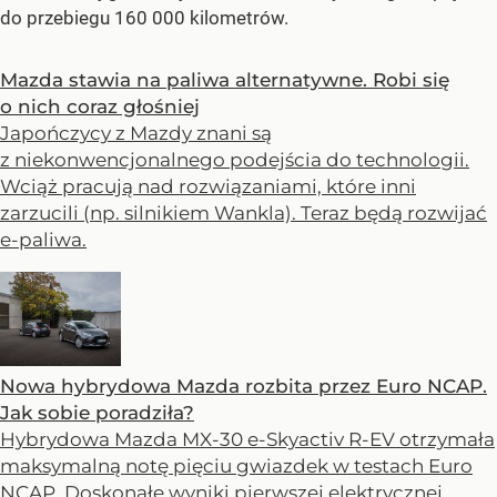
do przebiegu 160 000 kilometrów.
Mazda stawia na paliwa alternatywne. Robi się
o nich coraz głośniej
Japończycy z Mazdy znani są
z niekonwencjonalnego podejścia do technologii.
Wciąż pracują nad rozwiązaniami, które inni
zarzucili (np. silnikiem Wankla). Teraz będą rozwijać
e-paliwa.
Nowa hybrydowa Mazda rozbita przez Euro NCAP.
Jak sobie poradziła?
Hybrydowa Mazda MX-30 e-Skyactiv R-EV otrzymała
maksymalną notę pięciu gwiazdek w testach Euro
NCAP. Doskonałe wyniki pierwszej elektrycznej