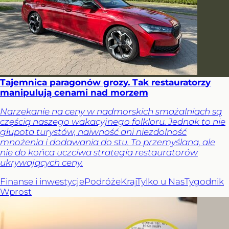
Tajemnica paragonów grozy. Tak restauratorzy
manipulują cenami nad morzem
Narzekanie na ceny w nadmorskich smażalniach są
częścią naszego wakacyjnego folkloru. Jednak to nie
głupota turystów, naiwność ani niezdolność
mnożenia i dodawania do stu. To przemyślana, ale
nie do końca uczciwa strategia restauratorów
ukrywających ceny.
Finanse i inwestycje
Podróże
Kraj
Tylko u Nas
Tygodnik
Wprost