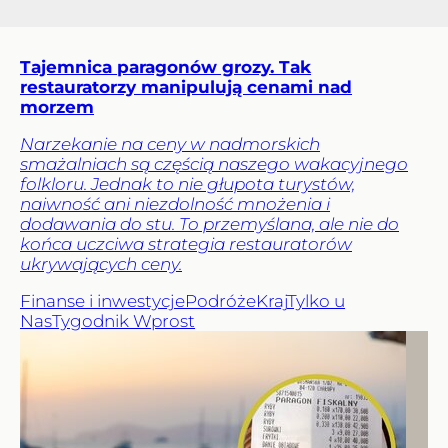
Tajemnica paragonów grozy. Tak
restauratorzy manipulują cenami nad
morzem
Narzekanie na ceny w nadmorskich
smażalniach są częścią naszego wakacyjnego
folkloru. Jednak to nie głupota turystów,
naiwność ani niezdolność mnożenia i
dodawania do stu. To przemyślana, ale nie do
końca uczciwa strategia restauratorów
ukrywających ceny.
Finanse i inwestycje
Podróże
Kraj
Tylko u
Nas
Tygodnik Wprost