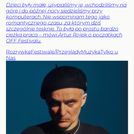
Dzieci były małe, usypialiśmy je, wchodziliśmy na
górę i do późnej nocy siedzieliśmy przy
komputerach. Nie wspominam tego jako
romantycznego czasu, za którym dziś
szczególnie tęsknię. To była po prostu bardzo
ciężka praca – mówi Artur Rojek o początkach
OFF Festivalu.
Rozrywka
Festiwale/Przeglądy
Muzyka
Tylko u
Nas