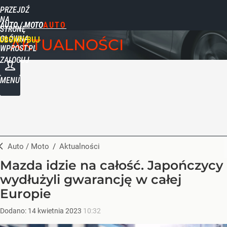
PRZEJDŹ
NA
AUTO / MOTO
STRONĘ
GŁÓWNĄ
UBSKRYBUJ
AKTUALNOŚCI
WPROST.PL
ZALOGUJ
MENU
Auto / Moto
/
Aktualności
Mazda idzie na całość. Japończycy
wydłużyli gwarancję w całej
Europie
Dodano:
14
kwietnia
2023
10:32