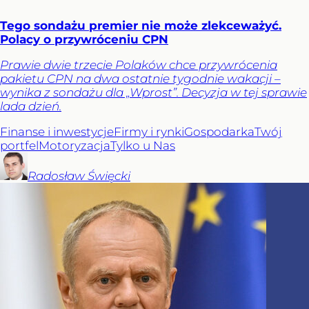
Tego sondażu premier nie może zlekceważyć.
Polacy o przywróceniu CPN
Prawie dwie trzecie Polaków chce przywrócenia
pakietu CPN na dwa ostatnie tygodnie wakacji –
wynika z sondażu dla „Wprost”. Decyzja w tej sprawie
lada dzień.
Finanse i inwestycje
Firmy i rynki
Gospodarka
Twój
portfel
Motoryzacja
Tylko u Nas
Radosław
Święcki