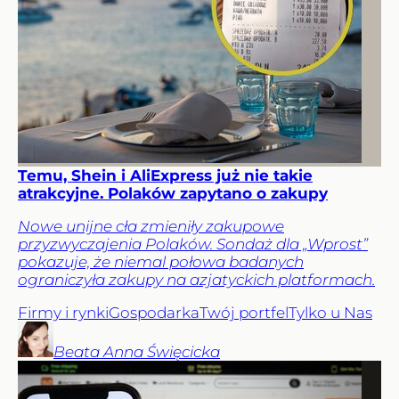
Temu, Shein i AliExpress już nie takie
atrakcyjne. Polaków zapytano o zakupy
Nowe unijne cła zmieniły zakupowe
przyzwyczajenia Polaków. Sondaż dla „Wprost”
pokazuje, że niemal połowa badanych
ograniczyła zakupy na azjatyckich platformach.
Firmy i rynki
Gospodarka
Twój portfel
Tylko u Nas
Beata Anna
Święcicka