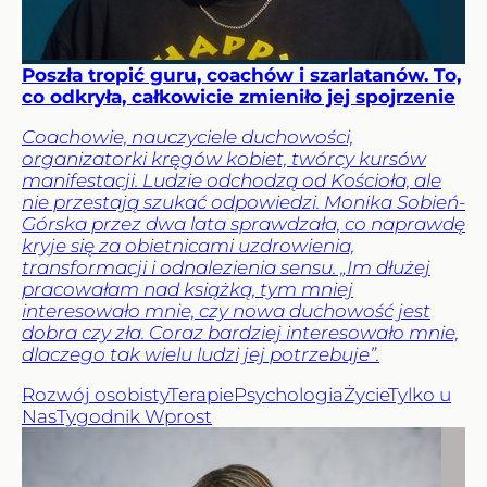
Poszła tropić guru, coachów i szarlatanów. To,
co odkryła, całkowicie zmieniło jej spojrzenie
Coachowie, nauczyciele duchowości,
organizatorki kręgów kobiet, twórcy kursów
manifestacji. Ludzie odchodzą od Kościoła, ale
nie przestają szukać odpowiedzi. Monika Sobień-
Górska przez dwa lata sprawdzała, co naprawdę
kryje się za obietnicami uzdrowienia,
transformacji i odnalezienia sensu. „Im dłużej
pracowałam nad książką, tym mniej
interesowało mnie, czy nowa duchowość jest
dobra czy zła. Coraz bardziej interesowało mnie,
dlaczego tak wielu ludzi jej potrzebuje”.
Rozwój osobisty
Terapie
Psychologia
Życie
Tylko u
Nas
Tygodnik Wprost