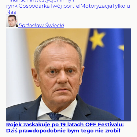
rynki
Gospodarka
Twój portfel
Motoryzacja
Tylko u
Nas
Radosław
Święcki
Rojek zaskakuje po 19 latach OFF Festivalu:
Dziś prawdopodobnie bym tego nie zrobił