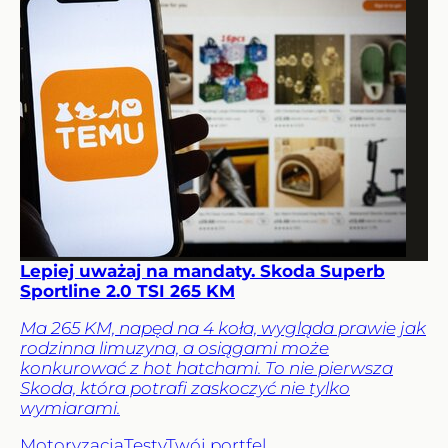
Lepiej uważaj na mandaty. Skoda Superb
Sportline 2.0 TSI 265 KM
Ma 265 KM, napęd na 4 koła, wygląda prawie jak
rodzinna limuzyna, a osiągami może
konkurować z hot hatchami. To nie pierwsza
Skoda, która potrafi zaskoczyć nie tylko
wymiarami.
Motoryzacja
Testy
Twój portfel