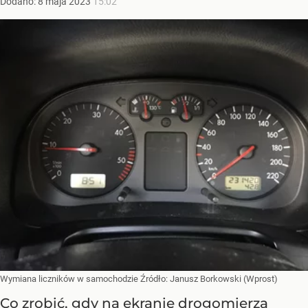
Dodano:
8
maja
2023
15:02
Wymiana liczników w samochodzie
Źródło:
Janusz Borkowski (Wprost)
Co zrobić, gdy na ekranie drogomierza