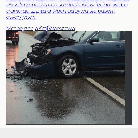
Po zderzeniu trzech samochodów jedna osoba
trafiła do szpitala. Ruch odbywa się pasem
awaryjnym.
Motoryzacja
Kraj
Warszawa