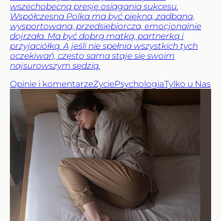
wszechobecną presję osiągania sukcesu.
Współczesna Polka ma być piękna, zadbana,
wysportowana, przedsiębiorcza, emocjonalnie
dojrzała. Ma być dobrą matką, partnerką i
przyjaciółką. A jeśli nie spełnia wszystkich tych
oczekiwań, często sama staje się swoim
najsurowszym sędzią.
Opinie i komentarze
Życie
Psychologia
Tylko u Nas