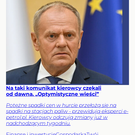
Na taki komunikat kierowcy czekali
od dawna. „Optymistyczne wieści”
Potężne spadki cen w hurcie przełożą się na
spadki na stacjach paliw - przewidują eksperci e-
petrol.pl. Kierowcy odczują zmiany już w
nadchodzącym tygodniu.
Finanse i inwestycje
Gospodarka
Twój