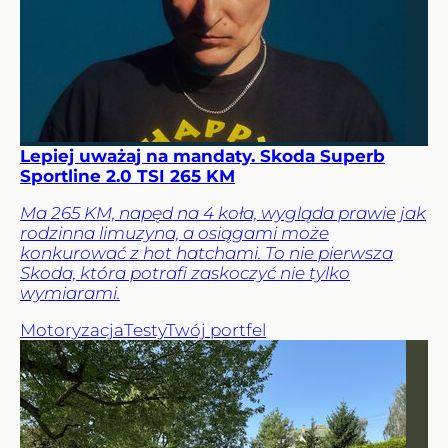
Lepiej uważaj na mandaty. Skoda Superb
Sportline 2.0 TSI 265 KM
Ma 265 KM, napęd na 4 koła, wygląda prawie jak
rodzinna limuzyna, a osiągami może
konkurować z hot hatchami. To nie pierwsza
Skoda, która potrafi zaskoczyć nie tylko
wymiarami.
Motoryzacja
Testy
Twój portfel