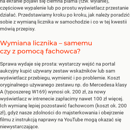
na ekranie pojawi się ciemna plama (tzw. wylanie),
częściowe wypalenie lub po prostu wyświetlacz przestanie
działać. Przedstawiamy kroku po kroku, jak należy poradzić
sobie z wymianą licznika w samochodzie i co w tej kwestii
mówią przepisy.
Wymiana licznika – samemu
czy z pomocą fachowca?
Sprawa wydaje się prosta: wystarczy wejść na portal
aukcyjny kupić używany zestaw wskaźników lub sam
wyświetlacz przebiegu, wymienić i po problemie. Koszt
oryginalnego używanego zestawu np. do Mercedesa klasy
A (typoszereg W169) wynosi ok. 200 zł, za nowy
wyświetlacz w intrenecie zapłacimy nawet 100 zł więcej.
Ich wymianę lepiej pozostawić fachowcom (koszt ok. 200
zł), gdyż nasze zdolności do majsterkowania i obejrzenie
filmu z instrukcją naprawy na YouTube mogą okazać się
niewystarczające.