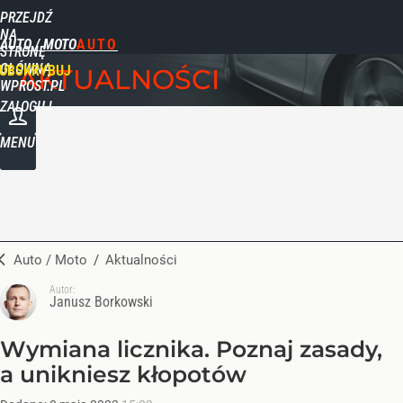
PRZEJDŹ
NA
AUTO / MOTO
STRONĘ
GŁÓWNĄ
UBSKRYBUJ
AKTUALNOŚCI
WPROST.PL
ZALOGUJ
MENU
Auto / Moto
/
Aktualności
Autor:
Janusz Borkowski
Wymiana licznika. Poznaj zasady,
a unikniesz kłopotów