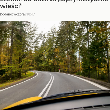
wieści”
Dodano:
wczoraj
18:47