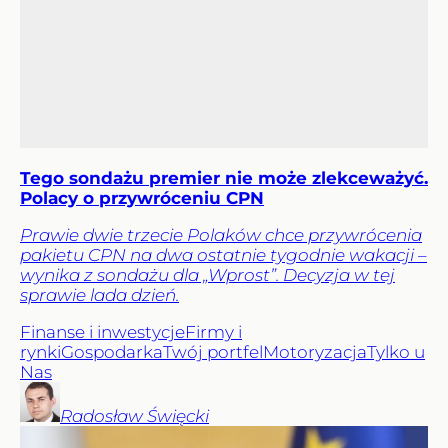
Tego sondażu premier nie może zlekceważyć.
Polacy o przywróceniu CPN
Prawie dwie trzecie Polaków chce przywrócenia
pakietu CPN na dwa ostatnie tygodnie wakacji –
wynika z sondażu dla „Wprost”. Decyzja w tej
sprawie lada dzień.
Finanse i inwestycje
Firmy i
rynki
Gospodarka
Twój portfel
Motoryzacja
Tylko u
Nas
Radosław
Święcki