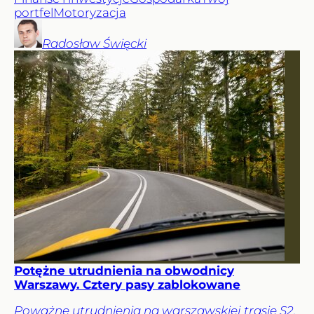
portfel
Motoryzacja
Radosław
Święcki
Potężne utrudnienia na obwodnicy
Warszawy. Cztery pasy zablokowane
Poważne utrudnienia na warszawskiej trasie S2.