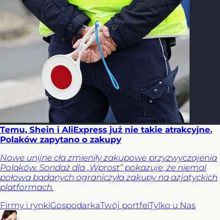
Temu, Shein i AliExpress już nie takie atrakcyjne.
Polaków zapytano o zakupy
Nowe unijne cła zmieniły zakupowe przyzwyczajenia
Polaków. Sondaż dla „Wprost” pokazuje, że niemal
połowa badanych ograniczyła zakupy na azjatyckich
platformach.
Firmy i rynki
Gospodarka
Twój portfel
Tylko u Nas