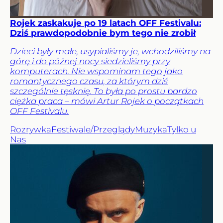
Rojek zaskakuje po 19 latach OFF Festivalu:
Dziś prawdopodobnie bym tego nie zrobił
Dzieci były małe, usypialiśmy je, wchodziliśmy na
górę i do późnej nocy siedzieliśmy przy
komputerach. Nie wspominam tego jako
romantycznego czasu, za którym dziś
szczególnie tęsknię. To była po prostu bardzo
ciężka praca – mówi Artur Rojek o początkach
OFF Festivalu.
Rozrywka
Festiwale/Przeglądy
Muzyka
Tylko u
Nas