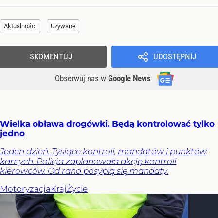
Aktualności
Używane
SKOMENTUJ
UDOSTĘPNIJ
Obserwuj nas
w
Google News
Wielka obława drogówki. Będą kontrolować tylko
jedno
Jeden dzień. Tysiące kontroli, mandatów i punktów
karnych. Policja zaplanowała akcję kontroli
kierowców. Od rana posypią się mandaty.
Motoryzacja
Kraj
Życie