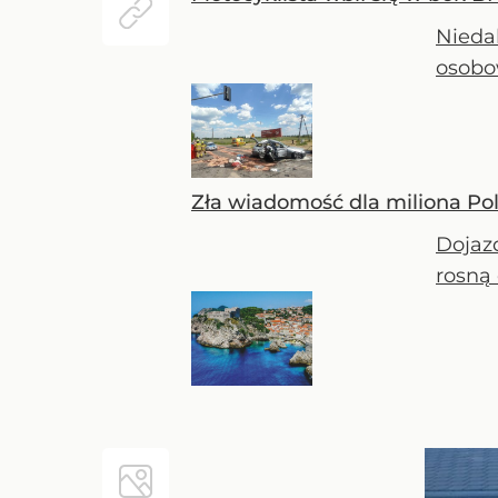
Nieda
osobow
Zła wiadomość dla miliona Po
Dojaz
rosną