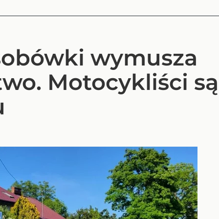
sobówki wymusza
wo. Motocykliści są
u