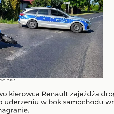
dło:
Policja
wo kierowca Renault zajeżdża dr
po uderzeniu w bok samochodu wra
agranie.