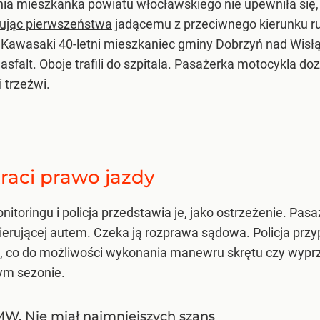
ia mieszkanka powiatu włocławskiego nie upewniła się
pując pierwszeństwa
jadącemu z przeciwnego kierunku ru
 Kawasaki 40-letni mieszkaniec gminy Dobrzyń nad Wisłą 
asfalt. Oboje trafili do szpitala. Pasażerka motocykla doz
 trzeźwi.
raci prawo jazdy
itoringu i policja przedstawia je, jako ostrzeżenie. Pas
 kierującej autem. Czeka ją rozprawa sądowa. Policja pr
ę, co do możliwości wykonania manewru skrętu czy wyprz
ym sezonie.
MW. Nie miał najmniejszych szans