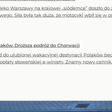
leko Warszawy na krajowej „siódemce” doszło do
ego. Siła była tak duża, że motocykl wbił się w 
laków. Droższa podróż do Chorwacji
d do ulubionej wakacyjnej destynacji Polaków będ
 opłaty słoweńskiej e-winiety. Znamy nowy cennik