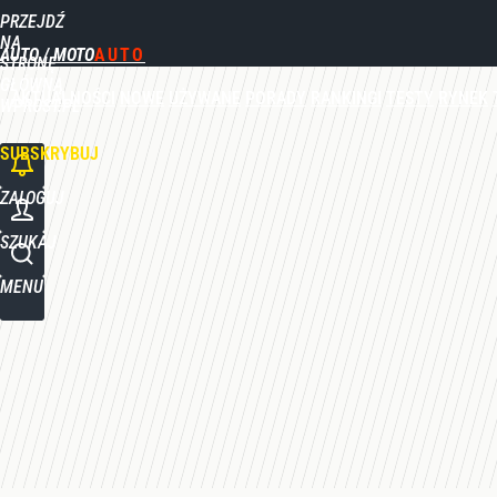
PRZEJDŹ
Udostępnij
0
Skomentuj
NA
AUTO / MOTO
STRONĘ
GŁÓWNĄ
AKTUALNOŚCI
NOWE
UŻYWANE
PORADY
RANKINGI
TESTY
RYNEK
WPROST.PL
SUBSKRYBUJ
ZALOGUJ
SZUKAJ
MENU