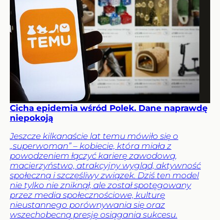
Cicha epidemia wśród Polek. Dane naprawdę
niepokoją
Jeszcze kilkanaście lat temu mówiło się o
„superwoman” – kobiecie, która miała z
powodzeniem łączyć karierę zawodową,
macierzyństwo, atrakcyjny wygląd, aktywność
społeczną i szczęśliwy związek. Dziś ten model
nie tylko nie zniknął, ale został spotęgowany
przez media społecznościowe, kulturę
nieustannego porównywania się oraz
wszechobecną presję osiągania sukcesu.