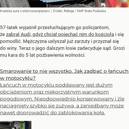
Kradzież auta z elektronarzędziami
/ Źródło:
Policja
/
KMP Biała Podlaska
57-latek wyjaśnił przesłuchującym go policjantom,
że
zabrał Audi, gdyż chciał pojechać nim do kościoła
i się
pomodlić. Mężczyzna usłyszał już zarzuty i przyznał się
do winy. Teraz o jego dalszym losie zadecyduje sąd. Grozi
mu kara do 5 lat pozbawienia wolności.
Smarowanie to nie wszystko. Jak zadbać o łańcuch
w motocyklu?
Łańcuch w motocyklu poddawany jest dużym
obciążeniom oraz niekorzystnym warunkom
pogodowym. Nieodpowiednio konserwowany i źle
naciągnięty szybko się zużywa, a zaniedbany może
nawet doprowadzić do zablokowania koła.