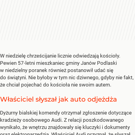
W niedzielę chrześcijanie licznie odwiedzają kościoły.
Pewien 57-letni mieszkaniec gminy Janów Podlaski
w niedzielny poranek również postanowił udać się
do świątyni. Nie byłoby w tym nic dziwnego, gdyby nie fakt,
że chciał pojechać do kościoła nie swoim autem.
Właściciel słyszał jak auto odjeżdża
Dyżurny bialskiej komendy otrzymał zgłoszenie dotyczące
kradzieży osobowego Audi. Z relacji poszkodowanego
wynikało, że wnętrzu znajdowały się kluczyki i dokumenty
oraz elektronarzędzia. Właściciel Audi przyznał, że słyszał