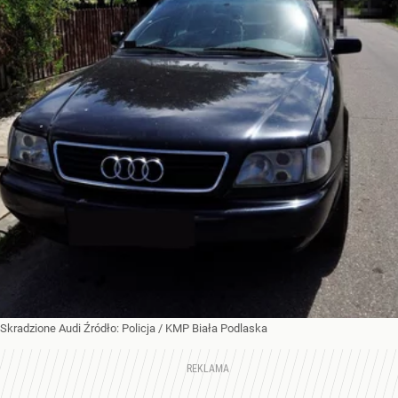
Skradzione Audi
Źródło:
Policja
/
KMP Biała Podlaska