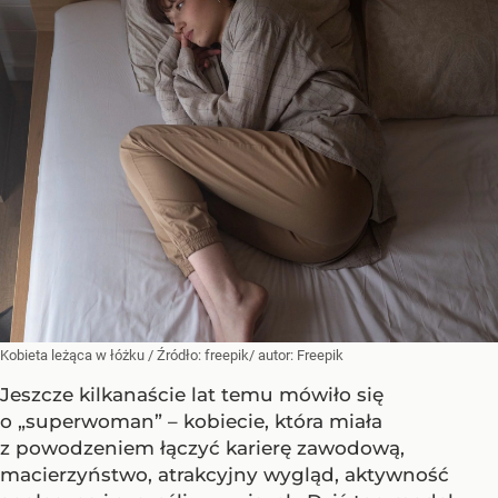
Kobieta leżąca w łóżku
/ Źródło:
freepik/ autor: Freepik
Jeszcze kilkanaście lat temu mówiło się
o „superwoman” – kobiecie, która miała
z powodzeniem łączyć karierę zawodową,
macierzyństwo, atrakcyjny wygląd, aktywność