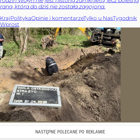
rodzin Wołyń nie jest historią zamkniętą, lecz bolesną
raną, która do dziś nie została zagojona.
Kraj
Polityka
Opinie i komentarze
Tylko u Nas
Tygodnik
Wprost