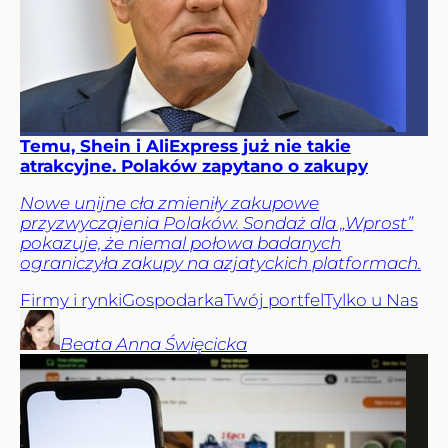
Temu, Shein i AliExpress już nie takie
atrakcyjne. Polaków zapytano o zakupy
Nowe unijne cła zmieniły zakupowe
przyzwyczajenia Polaków. Sondaż dla „Wprost”
pokazuje, że niemal połowa badanych
ograniczyła zakupy na azjatyckich platformach.
Firmy i rynki
Gospodarka
Twój portfel
Tylko u Nas
Beata Anna
Święcicka