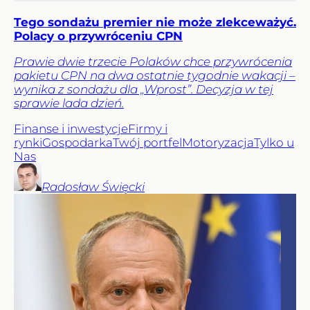
Tego sondażu premier nie może zlekceważyć.
Polacy o przywróceniu CPN
Prawie dwie trzecie Polaków chce przywrócenia
pakietu CPN na dwa ostatnie tygodnie wakacji –
wynika z sondażu dla „Wprost”. Decyzja w tej
sprawie lada dzień.
Finanse i inwestycje
Firmy i
rynki
Gospodarka
Twój portfel
Motoryzacja
Tylko u
Nas
Radosław
Święcki