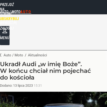
PRZEJDŹ
NA
AUTO / MOTO
STRONĘ
GŁÓWNĄ
UBSKRYBUJ
WPROST.PL
ZALOGUJ
MENU
Auto / Moto
/
Aktualności
Ukradł Audi „w imię Boże”.
W końcu chciał nim pojechać
do kościoła
Dodano:
13
lipca
2023
15:31