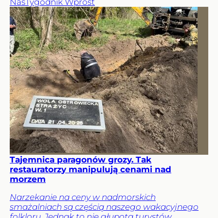
Nas
Tygodnik Wprost
Tajemnica paragonów grozy. Tak
restauratorzy manipulują cenami nad
morzem
Narzekanie na ceny w nadmorskich
smażalniach są częścią naszego wakacyjnego
folkloru. Jednak to nie głupota turystów,