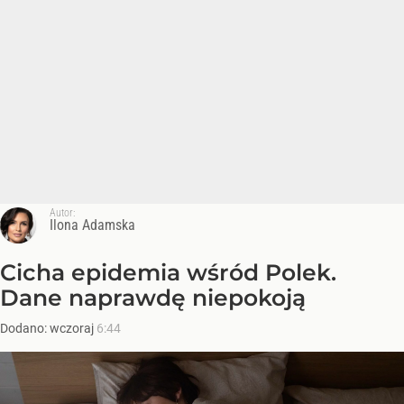
Autor:
Ilona Adamska
Cicha epidemia wśród Polek.
Dane naprawdę niepokoją
Dodano:
wczoraj
6:44