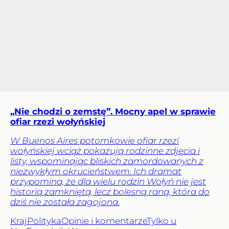
„Nie chodzi o zemstę”. Mocny apel w sprawie
ofiar rzezi wołyńskiej
W Buenos Aires potomkowie ofiar rzezi
wołyńskiej wciąż pokazują rodzinne zdjęcia i
listy, wspominając bliskich zamordowanych z
niezwykłym okrucieństwem. Ich dramat
przypomina, że dla wielu rodzin Wołyń nie jest
historią zamkniętą, lecz bolesną raną, która do
dziś nie została zagojona.
Kraj
Polityka
Opinie i komentarze
Tylko u