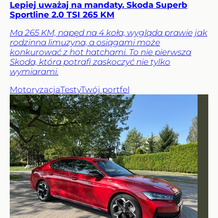
Lepiej uważaj na mandaty. Skoda Superb
Sportline 2.0 TSI 265 KM
Ma 265 KM, napęd na 4 koła, wygląda prawie jak
rodzinna limuzyna, a osiągami może
konkurować z hot hatchami. To nie pierwsza
Skoda, która potrafi zaskoczyć nie tylko
wymiarami.
Motoryzacja
Testy
Twój portfel