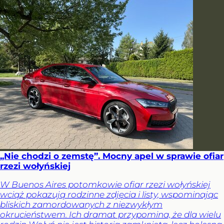
„Nie chodzi o zemstę”. Mocny apel w sprawie ofiar
rzezi wołyńskiej
W Buenos Aires potomkowie ofiar rzezi wołyńskiej
wciąż pokazują rodzinne zdjęcia i listy, wspominając
bliskich zamordowanych z niezwykłym
okrucieństwem. Ich dramat przypomina, że dla wielu