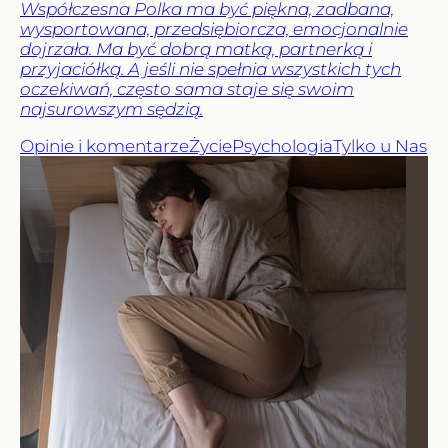
Współczesna Polka ma być piękna, zadbana,
wysportowana, przedsiębiorcza, emocjonalnie
dojrzała. Ma być dobrą matką, partnerką i
przyjaciółką. A jeśli nie spełnia wszystkich tych
oczekiwań, często sama staje się swoim
najsurowszym sędzią.
Opinie i komentarze
Życie
Psychologia
Tylko u Nas