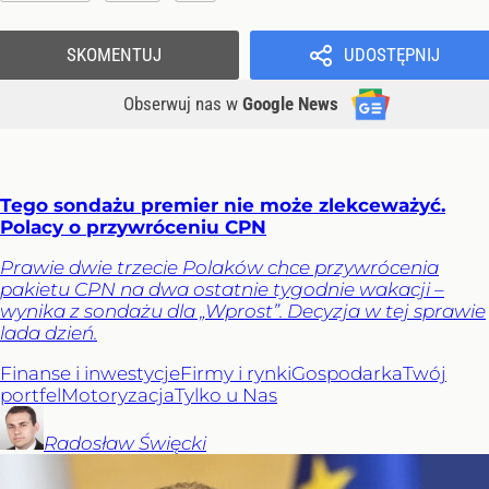
SKOMENTUJ
UDOSTĘPNIJ
Obserwuj nas
w
Google News
Tego sondażu premier nie może zlekceważyć.
Polacy o przywróceniu CPN
Prawie dwie trzecie Polaków chce przywrócenia
pakietu CPN na dwa ostatnie tygodnie wakacji –
wynika z sondażu dla „Wprost”. Decyzja w tej sprawie
lada dzień.
Finanse i inwestycje
Firmy i rynki
Gospodarka
Twój
portfel
Motoryzacja
Tylko u Nas
Radosław
Święcki