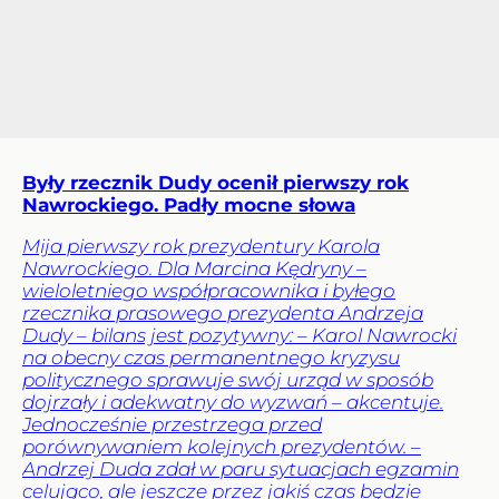
Były rzecznik Dudy ocenił pierwszy rok
Nawrockiego. Padły mocne słowa
Mija pierwszy rok prezydentury Karola
Nawrockiego. Dla Marcina Kędryny –
wieloletniego współpracownika i byłego
rzecznika prasowego prezydenta Andrzeja
Dudy – bilans jest pozytywny: – Karol Nawrocki
na obecny czas permanentnego kryzysu
politycznego sprawuje swój urząd w sposób
dojrzały i adekwatny do wyzwań – akcentuje.
Jednocześnie przestrzega przed
porównywaniem kolejnych prezydentów. –
Andrzej Duda zdał w paru sytuacjach egzamin
celująco, ale jeszcze przez jakiś czas będzie