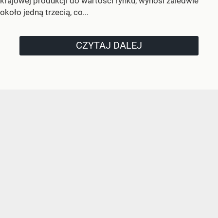
krajowej produkcji do wartości rynku, wynosi zaledwie
około jedną trzecią, co...
CZYTAJ DALEJ