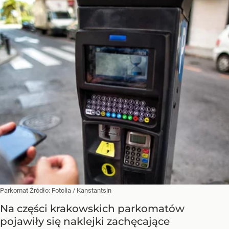
Parkomat
Źródło:
Fotolia
/
Kanstantsin
Na części krakowskich parkomatów
pojawiły się naklejki zachęcające