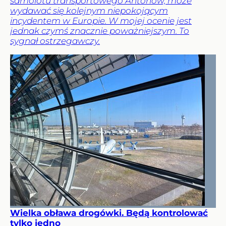
samolotu transportowego Antonow, może
wydawać się kolejnym niepokojącym
incydentem w Europie. W mojej ocenie jest
jednak czymś znacznie poważniejszym. To
sygnał ostrzegawczy.
Wielka obława drogówki. Będą kontrolować
tylko jedno