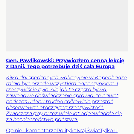
Gen. Pawlikowski: Przywiozłem cenną lekcję
z Danii. Tego potrzebuje dziś cała Europa
Kilka dni spędzonych wakacyjnie w Kopenhadze
miało być przede wszystkim odpoczynkiem. I
rzeczywiście było. Ale jak to często bywa,
zawodowe doświadczenie sprawia, że nawet
podczas urlopu trudno całkowicie przestać
obserwować otaczającą rzeczywistość.
Zwłaszcza gdy przez wiele lat odpowiadało się
za bezpieczeństwo państwa.
Opinie i komentarze
Polityka
Kraj
Świat
Tylko u