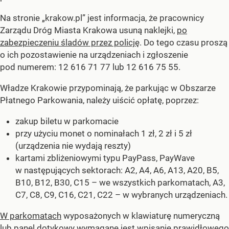
Na stronie „krakow.pl” jest informacja, że pracownicy
Zarządu Dróg Miasta Krakowa usuną naklejki,
po
zabezpieczeniu śladów przez policję
. Do tego czasu proszą
o ich pozostawienie na urządzeniach i zgłoszenie
pod numerem: 12 616 71 77 lub 12 616 75 55.
Władze Krakowie przypominają, że parkując w Obszarze
Płatnego Parkowania, należy uiścić opłatę, poprzez:
zakup biletu w parkomacie
przy użyciu monet o nominałach 1 zł, 2 zł i 5 zł
(urządzenia nie wydają reszty)
kartami zbliżeniowymi typu PayPass, PayWave
w następujących sektorach: A2, A4, A6, A13, A20, B5,
B10, B12, B30, C15 – we wszystkich parkomatach, A3,
C7, C8, C9, C16, C21, C22 – w wybranych urządzeniach.
W parkomatach
wyposażonych w klawiaturę numeryczną
lub panel dotykowy wymagane jest wpisanie prawidłowego