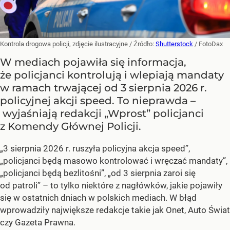
Kontrola drogowa policji, zdjęcie ilustracyjne
/ Źródło:
Shutterstock
/
FotoDax
W mediach pojawiła się informacja,
że policjanci kontrolują i wlepiają mandaty
w ramach trwającej od 3 sierpnia 2026 r.
policyjnej akcji speed. To nieprawda –
wyjaśniają redakcji „Wprost” policjanci
z Komendy Głównej Policji.
„3 sierpnia 2026 r. ruszyła policyjna akcja speed”,
„policjanci będą masowo kontrolować i wręczać mandaty”,
„policjanci będą bezlitośni”, „od 3 sierpnia zaroi się
od patroli” – to tylko niektóre z nagłówków, jakie pojawiły
się w ostatnich dniach w polskich mediach. W błąd
wprowadziły największe redakcje takie jak Onet, Auto Świat
czy Gazeta Prawna.