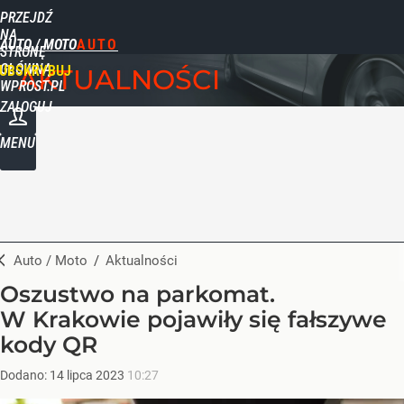
PRZEJDŹ
NA
AUTO / MOTO
STRONĘ
GŁÓWNĄ
UBSKRYBUJ
AKTUALNOŚCI
WPROST.PL
ZALOGUJ
MENU
Auto / Moto
/
Aktualności
Oszustwo na parkomat.
W Krakowie pojawiły się fałszywe
kody QR
Dodano:
14
lipca
2023
10:27