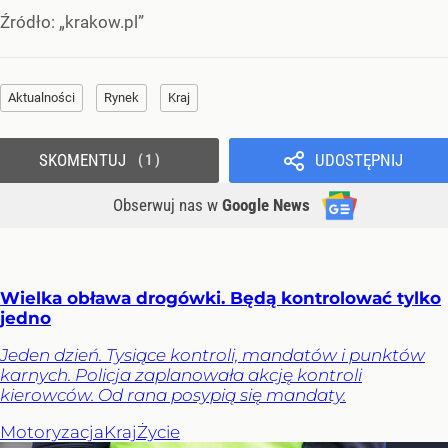
Źródło:
„krakow.pl”
Aktualności
Rynek
Kraj
SKOMENTUJ
UDOSTĘPNIJ
1
Obserwuj nas
w
Google News
Wielka obława drogówki. Będą kontrolować tylko
jedno
Jeden dzień. Tysiące kontroli, mandatów i punktów
karnych. Policja zaplanowała akcję kontroli
kierowców. Od rana posypią się mandaty.
Motoryzacja
Kraj
Życie