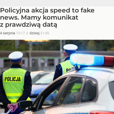
Policyjna akcja speed to fake
news. Mamy komunikat
z prawdziwą datą
4
sierpnia
15:17
/
dzisiaj
21:45