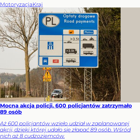
Motoryzacja
Kraj
Mocna akcja policji. 600 policjantów zatrzymało
89 osób
Aż 600 policjantów wzięło udział w zaplanowanej
akcji, dzięki której udało się złapać 89 osób. Wśród
nich aż 8 cudzoziemców.