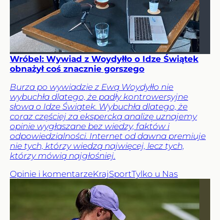
Wróbel: Wywiad z Woydyłło o Idze Świątek
obnażył coś znacznie gorszego
Burza po wywiadzie z Ewą Woydyłło nie
wybuchła dlatego, że padły kontrowersyjne
słowa o Idze Świątek. Wybuchła dlatego, że
coraz częściej za ekspercką analizę uznajemy
opinie wygłaszane bez wiedzy, faktów i
odpowiedzialności. Internet od dawna premiuje
nie tych, którzy wiedzą najwięcej, lecz tych,
którzy mówią najgłośniej.
Opinie i komentarze
Kraj
Sport
Tylko u Nas