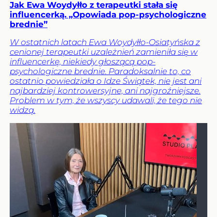
Jak Ewa Woydyłło z terapeutki stała się
influencerką. „Opowiada pop-psychologiczne
brednie”
W ostatnich latach Ewa Woydyłło-Osiatyńska z
cenionej terapeutki uzależnień zamieniła się w
influencerkę, niekiedy głoszącą pop-
psychologiczne brednie. Paradoksalnie to, co
ostatnio powiedziała o Idze Świątek, nie jest ani
najbardziej kontrowersyjne, ani najgroźniejsze.
Problem w tym, że wszyscy udawali, że tego nie
widzą.