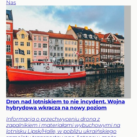
Nas
Dron nad lotniskiem to nie incydent. Wojna
hybrydowa wkracza na nowy poziom
Informacja o przechwyceniu drona z
zapalnikiem i materiałami wybuchowymi na
lotnisku Lipsk/Halle, w pobliżu ukraińskiego