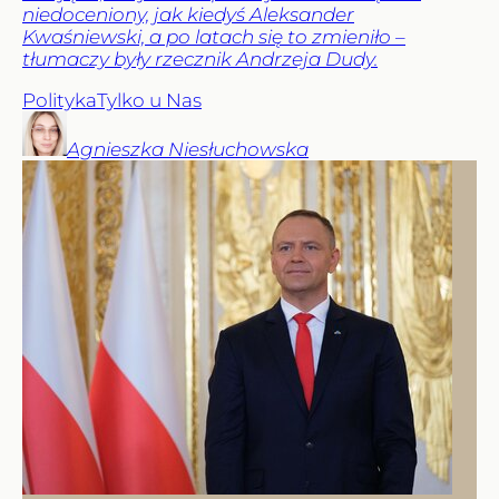
niedoceniony, jak kiedyś Aleksander
Kwaśniewski, a po latach się to zmieniło –
tłumaczy były rzecznik Andrzeja Dudy.
Polityka
Tylko u Nas
Agnieszka
Niesłuchowska