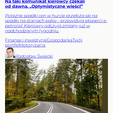
Na taki komunikat kierowcy czekali
od dawna. „Optymistyczne wieści”
Potężne spadki cen w hurcie przełożą się na
spadki na stacjach paliw - przewidują eksperci e-
petrol.pl. Kierowcy odczują zmiany już w
nadchodzącym tygodniu.
Finanse i inwestycje
Gospodarka
Twój
portfel
Motoryzacja
Radosław
Święcki