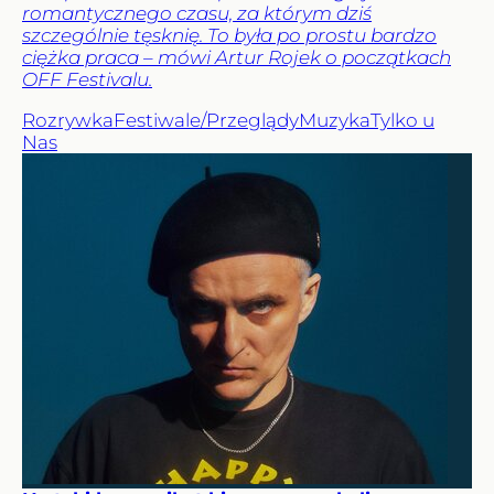
romantycznego czasu, za którym dziś
szczególnie tęsknię. To była po prostu bardzo
ciężka praca – mówi Artur Rojek o początkach
OFF Festivalu.
Rozrywka
Festiwale/Przeglądy
Muzyka
Tylko u
Nas