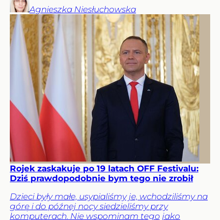
Agnieszka
Niesłuchowska
Rojek zaskakuje po 19 latach OFF Festivalu:
Dziś prawdopodobnie bym tego nie zrobił
Dzieci były małe, usypialiśmy je, wchodziliśmy na
górę i do późnej nocy siedzieliśmy przy
komputerach. Nie wspominam tego jako