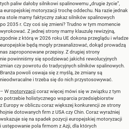
tych paliw dałoby silnikowi spalinowemu „drugie życie”,
a europejskiej motoryzacji trochę oddechu. Na razie jednak
na stole mamy faktyczny zakaz silników spalinowych
po 2035 r. Czy coś się zmieni? Trudno w tym momencie
wyrokować. Z jednej strony mamy klauzulę rewizyjną,
zgodnie z którą w 2026 roku UE dokona przeglądu i władze
europejskie będą mogły przeanalizować, dokąd prowadzą
nas zaproponowane przepisy. Z drugiej strony
nie powinniśmy się spodziewać jakichś rewolucyjnych
zmian czy powrotu do tradycyjnych silników spalinowych.
Branża powoli oswaja się z myślą, że zmiany są
nieodwracalne i trzeba się do nich przystosowywać.
– W
motoryzacji
coraz więcej mówi się w związku z tym
o potrzebie holistycznego wsparcia przedsiębiorstw
z Europy w obliczu coraz większej konkurencji ze strony
hojnie dotowanych firm z USA czy Chin. Coraz wyraźniej
wskazuje się na spadek pozycji europejskiej motoryzacji
i ustępowanie pola firmom z Azji, dla których