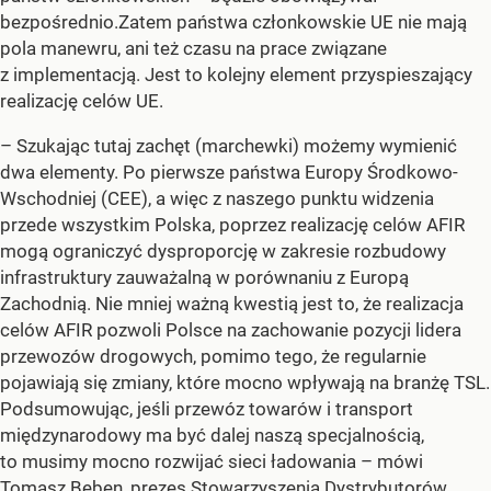
bezpośrednio.Zatem państwa członkowskie UE nie mają
pola manewru, ani też czasu na prace związane
z implementacją. Jest to kolejny element przyspieszający
realizację celów UE.
– Szukając tutaj zachęt (marchewki) możemy wymienić
dwa elementy. Po pierwsze państwa Europy Środkowo-
Wschodniej (CEE), a więc z naszego punktu widzenia
przede wszystkim Polska, poprzez realizację celów AFIR
mogą ograniczyć dysproporcję w zakresie rozbudowy
infrastruktury zauważalną w porównaniu z Europą
Zachodnią. Nie mniej ważną kwestią jest to, że realizacja
celów AFIR pozwoli Polsce na zachowanie pozycji lidera
przewozów drogowych, pomimo tego, że regularnie
pojawiają się zmiany, które mocno wpływają na branżę TSL.
Podsumowując, jeśli przewóz towarów i transport
międzynarodowy ma być dalej naszą specjalnością,
to musimy mocno rozwijać sieci ładowania – mówi
Tomasz Bęben, prezes Stowarzyszenia Dystrybutorów