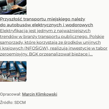
Przyszłość transportu miejskiego należy
do autobusów elektrycznych i wodorowych
Elektryfikacja jest jednym z najważniejszych
trendów w branży transportu publicznego. Polskie
samorządy, które korzystają ze środków unijnych
i krajowych (NFOŚiGW), realizują inwestycje w tabor
zeroemisyjny. BGK przeanalizował bieżące i...
Opracował:
Marcin Klimkowski
Źródło:
SDCM