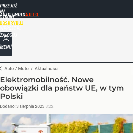
PRZEJDŹ
NA
AUTO / MOTO
STRONĘ
GŁÓWNĄ
UBSKRYBUJ
WPROST.PL
ZALOGUJ
MENU
Auto / Moto
/
Aktualności
Elektromobilność. Nowe
obowiązki dla państw UE, w tym
Polski
Dodano:
3
sierpnia
2023
8:22