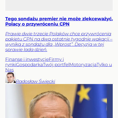
Tego sondażu premier nie może zlekceważyć.
Polacy o przywróceniu CPN
Prawie dwie trzecie Polaków chce przywrócenia
pakietu CPN na dwa ostatnie tygodnie wakacji –
wynika z sondażu dla „Wprost”. Decyzja w tej
sprawie lada dzień.
Finanse i inwestycje
Firmy i
rynki
Gospodarka
Twój portfel
Motoryzacja
Tylko u
Nas
Radosław
Święcki