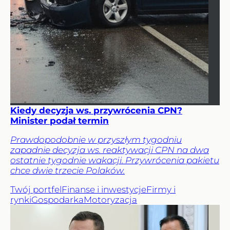
Kiedy decyzja ws. przywrócenia CPN?
Minister podał termin
Prawdopodobnie w przyszłym tygodniu
zapadnie decyzja ws. reaktywacji CPN na dwa
ostatnie tygodnie wakacji. Przywrócenia pakietu
chce dwie trzecie Polaków.
Twój portfel
Finanse i inwestycje
Firmy i
rynki
Gospodarka
Motoryzacja