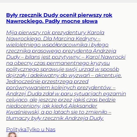
Były rzecznik Dudy ocenił pierwszy rok
Nawrockiego. Padły mocne słowa
Mija pierwszy rok prezydentury Karola
Nawrockiego. Dla Marcina Kędryny –
wieloletniego współpracownika i byłego
rzecznika prasowego prezydenta Andrzeja
Dudy – bilans jest pozytywny: – Karol Nawrocki
na obecny czas permanentnego kryzysu
politycznego sprawuje swój urząd w sposób
dojrzały i adekwatny do wyzwań – akcentuje.
Jednocześnie przestrzega przed
porównywaniem kolejnych prezydentów. –
Andrzej Duda zdał w paru sytuacjach egzamin
celująco, ale jeszcze przez jakiś czas będzie
niedoceniony, jak kiedyś Aleksander
Kwaśniewski, a po latach się to zmieniło –
tłumaczy były rzecznik Andrzeja Dudy.
Polityka
Tylko u Nas