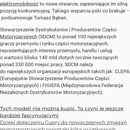
elektromobilność
to nowe otwarcie, zapewniające im silną
pozycję konkurencyjną. Takiego wsparcia póki co brakuje –
podsumowuje Tomasz Bęben.
Stowarzyszenie Dystrybutorów i Producentów Części
Motoryzacyjnych
(SDCM) to ponad 100 największych
graczy przemysłu i rynku części motoryzacyjnych,
reprezentujących interesy przemysłu, handlu i usług
o wartości blisko 140 mld złotych rocznie tworzących
ponad 330 000 miejsc pracy. SDCM należy
do największych organizacji europejskich takich jak: CLEPA
(Europejskie Stowarzyszenie Producentów Części
Motoryzacyjnych) i FIGIEFA (Międzynarodowa Federacja
Niezależnych Dystrybutorów Motoryzacyjnych).
Tych modeli nie można kupić. To czyni je jeszcze
bardziej fascynującymi
Dzięki dołączeniu Cupry do nowoczesnych zmagań
motorsportowych powstało kilka wyjątkowych