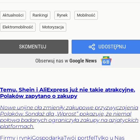
Aktualności
Rankingi
Rynek
Mobilność
Elektromobilność
Motoryzacja
SKOMENTUJ
UDOSTĘPNIJ
Obserwuj nas
w
Google News
Temu, Shein i AliExpress już nie takie atrakcyjne.
Polaków zapytano o zakupy
Nowe unijne cła zmieniły zakupowe przyzwyczajenia
Polaków. Sondaż dla „Wprost” pokazuje, że niemal
połowa badanych ograniczyła zakupy na azjatyckich
platformach.
Firmy i rynki
Gospodarka
Twój portfel
Tylko u Nas