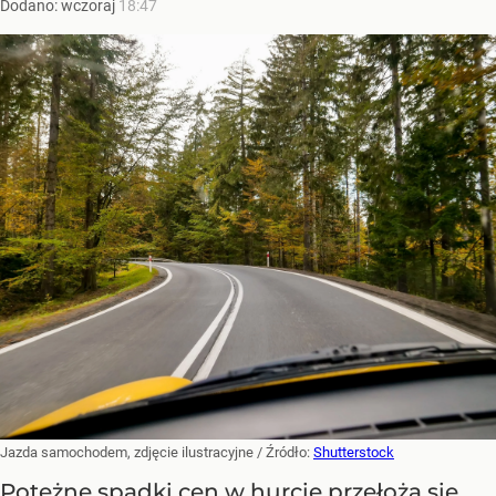
Dodano:
wczoraj
18:47
Jazda samochodem, zdjęcie ilustracyjne
/ Źródło:
Shutterstock
Potężne spadki cen w hurcie przełożą się