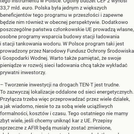
tego instrumentu w Polsce. Ogólny budżet CEF 2 wynosi
33,7 mld. euro. Polska była jednym z większych
beneficjentów tego programu w przeszłości i zapewne
będzie nim również w obecnej perspektywie. Dodatkowo
poszczególne państwa członkowskie UE prowadzą własne,
osobne programy wsparcia budowy stacji ładowania
i stacji tankowania wodoru. W Polsce program taki jest
prowadzony przez Narodowy Fundusz Ochrony Środowiska
i Gospodarki Wodnej. Warto także pamiętać, że swoje
pieniądze w rozwój sieci ładowania chcą także wykładać
prywatni inwestorzy.
– Tworzenie inwestycji na drogach TEN-T jest trudne.
To zazwyczaj lokalizacje oddalone od sieci energetycznych.
Przyłącza trzeba więc przeprowadzać przez wiele działek,
a jak wiadomo, niesie to za sobą wiele uciążliwych
formalności, kosztów i czasu. Tego ostatniego nie mamy
zbyt wiele, jeśli chcemy uniknąć kar z UE. Przepisy
sprzeczne z AFIR będą musiały zostać zmienione,