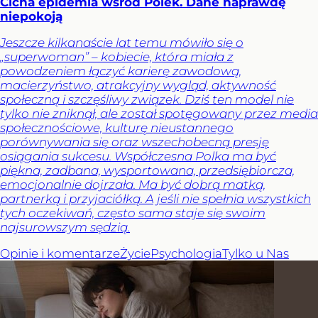
Cicha epidemia wśród Polek. Dane naprawdę
niepokoją
Jeszcze kilkanaście lat temu mówiło się o
„superwoman” – kobiecie, która miała z
powodzeniem łączyć karierę zawodową,
macierzyństwo, atrakcyjny wygląd, aktywność
społeczną i szczęśliwy związek. Dziś ten model nie
tylko nie zniknął, ale został spotęgowany przez media
społecznościowe, kulturę nieustannego
porównywania się oraz wszechobecną presję
osiągania sukcesu. Współczesna Polka ma być
piękna, zadbana, wysportowana, przedsiębiorcza,
emocjonalnie dojrzała. Ma być dobrą matką,
partnerką i przyjaciółką. A jeśli nie spełnia wszystkich
tych oczekiwań, często sama staje się swoim
najsurowszym sędzią.
Opinie i komentarze
Życie
Psychologia
Tylko u Nas