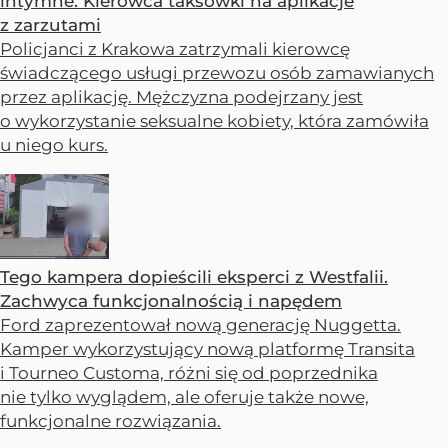
intymne. Kierowca taksówki na aplikacje
z zarzutami
Policjanci z Krakowa zatrzymali kierowcę
świadczącego usługi przewozu osób zamawianych
przez aplikację. Mężczyzna podejrzany jest
o wykorzystanie seksualne kobiety, która zamówiła
u niego kurs.
Tego kampera dopieścili eksperci z Westfalii.
Zachwyca funkcjonalnością i napędem
Ford zaprezentował nową generację Nuggetta.
Kamper wykorzystujący nową platformę Transita
i Tourneo Customa, różni się od poprzednika
nie tylko wyglądem, ale oferuje także nowe,
funkcjonalne rozwiązania.