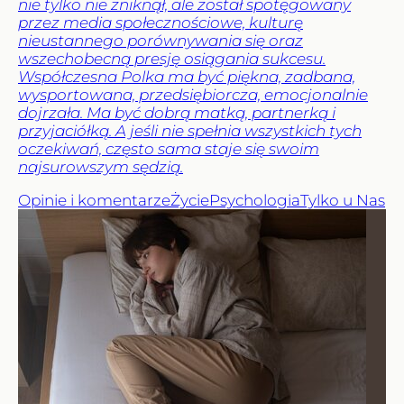
nie tylko nie zniknął, ale został spotęgowany
przez media społecznościowe, kulturę
nieustannego porównywania się oraz
wszechobecną presję osiągania sukcesu.
Współczesna Polka ma być piękna, zadbana,
wysportowana, przedsiębiorcza, emocjonalnie
dojrzała. Ma być dobrą matką, partnerką i
przyjaciółką. A jeśli nie spełnia wszystkich tych
oczekiwań, często sama staje się swoim
najsurowszym sędzią.
Opinie i komentarze
Życie
Psychologia
Tylko u Nas