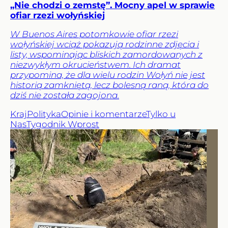
„Nie chodzi o zemstę”. Mocny apel w sprawie
ofiar rzezi wołyńskiej
W Buenos Aires potomkowie ofiar rzezi
wołyńskiej wciąż pokazują rodzinne zdjęcia i
listy, wspominając bliskich zamordowanych z
niezwykłym okrucieństwem. Ich dramat
przypomina, że dla wielu rodzin Wołyń nie jest
historią zamkniętą, lecz bolesną raną, która do
dziś nie została zagojona.
Kraj
Polityka
Opinie i komentarze
Tylko u
Nas
Tygodnik Wprost