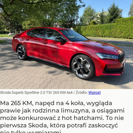
Skoda Superb Sportline 2.0 TSI 265 KM 4x4
/ Źródło:
Wprost
Ma 265 KM, napęd na 4 koła, wygląda
prawie jak rodzinna limuzyna, a osiągami
może konkurować z hot hatchami. To nie
pierwsza Skoda, która potrafi zaskoczyć
nie tylko wymiarami.