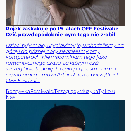
Rojek zaskakuje po 19 latach OFF Festivalu:
Dziś prawdopodobnie bym tego nie zrobił
Dzieci były małe, usypialiśmy je, wchodziliśmy na
górę i do późnej nocy siedzieliśmy przy
komputerach. Nie wspominam tego jako
romantycznego czasu, za którym dziś
szczególnie tęsknię. To była po prostu bardzo
ciężka praca – mówi Artur Rojek o początkach
OFF Festivalu.
Rozrywka
Festiwale/Przeglądy
Muzyka
Tylko u
Nas