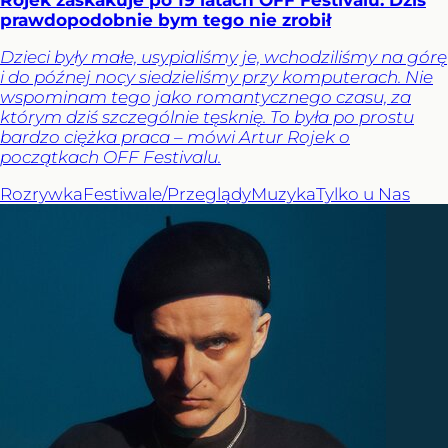
prawdopodobnie bym tego nie zrobił
Dzieci były małe, usypialiśmy je, wchodziliśmy na górę
i do późnej nocy siedzieliśmy przy komputerach. Nie
wspominam tego jako romantycznego czasu, za
którym dziś szczególnie tęsknię. To była po prostu
bardzo ciężka praca – mówi Artur Rojek o
początkach OFF Festivalu.
Rozrywka
Festiwale/Przeglądy
Muzyka
Tylko u Nas