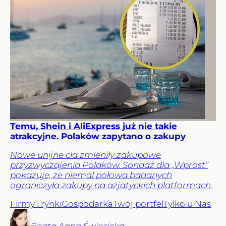
Temu, Shein i AliExpress już nie takie
atrakcyjne. Polaków zapytano o zakupy
Nowe unijne cła zmieniły zakupowe
przyzwyczajenia Polaków. Sondaż dla „Wprost”
pokazuje, że niemal połowa badanych
ograniczyła zakupy na azjatyckich platformach.
Firmy i rynki
Gospodarka
Twój portfel
Tylko u Nas
Beata Anna
Święcicka