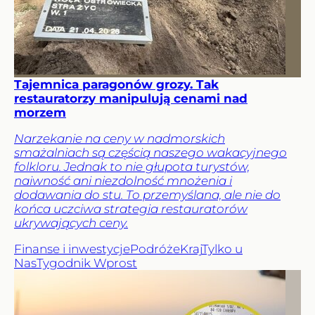
Tajemnica paragonów grozy. Tak
restauratorzy manipulują cenami nad
morzem
Narzekanie na ceny w nadmorskich
smażalniach są częścią naszego wakacyjnego
folkloru. Jednak to nie głupota turystów,
naiwność ani niezdolność mnożenia i
dodawania do stu. To przemyślana, ale nie do
końca uczciwa strategia restauratorów
ukrywających ceny.
Finanse i inwestycje
Podróże
Kraj
Tylko u
Nas
Tygodnik Wprost