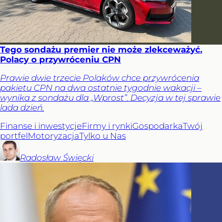
Tego sondażu premier nie może zlekceważyć.
Polacy o przywróceniu CPN
Prawie dwie trzecie Polaków chce przywrócenia
pakietu CPN na dwa ostatnie tygodnie wakacji –
wynika z sondażu dla „Wprost”. Decyzja w tej sprawie
lada dzień.
Finanse i inwestycje
Firmy i rynki
Gospodarka
Twój
portfel
Motoryzacja
Tylko u Nas
Radosław
Święcki