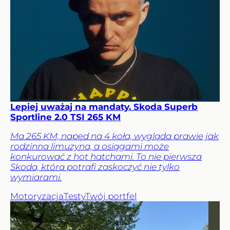
Lepiej uważaj na mandaty. Skoda Superb
Sportline 2.0 TSI 265 KM
Ma 265 KM, napęd na 4 koła, wygląda prawie jak
rodzinna limuzyna, a osiągami może
konkurować z hot hatchami. To nie pierwsza
Skoda, która potrafi zaskoczyć nie tylko
wymiarami.
Motoryzacja
Testy
Twój portfel