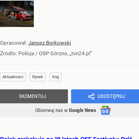
Opracował:
Janusz Borkowski
Źródło:
Policja
/
OSP Górzno, „tvn24.pl”
Aktualności
Rynek
Kraj
SKOMENTUJ
UDOSTĘPNIJ
Obserwuj nas
w
Google News
Rojek zaskakuje po 19 latach OFF Festivalu: Dziś