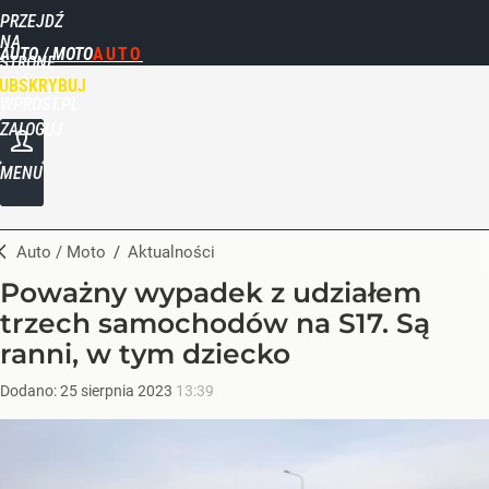
PRZEJDŹ
NA
AUTO / MOTO
STRONĘ
GŁÓWNĄ
UBSKRYBUJ
WPROST.PL
ZALOGUJ
MENU
Auto / Moto
/
Aktualności
Poważny wypadek z udziałem
trzech samochodów na S17. Są
ranni, w tym dziecko
Dodano:
25
sierpnia
2023
13:39