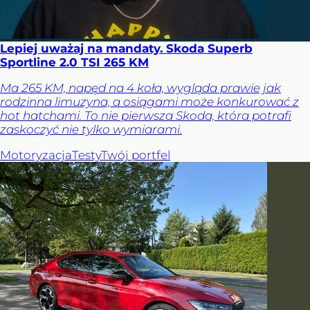
Lepiej uważaj na mandaty. Skoda Superb
Sportline 2.0 TSI 265 KM
Ma 265 KM, napęd na 4 koła, wygląda prawie jak
rodzinna limuzyna, a osiągami może konkurować z
hot hatchami. To nie pierwsza Skoda, która potrafi
zaskoczyć nie tylko wymiarami.
Motoryzacja
Testy
Twój portfel