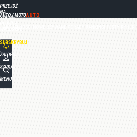
PRZEJDŹ
Udostępnij
0
Skomentuj
NA
AUTO / MOTO
STRONĘ
GŁÓWNĄ
AKTUALNOŚCI
NOWE
UŻYWANE
PORADY
RANKINGI
TESTY
RYNEK
WPROST.PL
SUBSKRYBUJ
ZALOGUJ
SZUKAJ
MENU