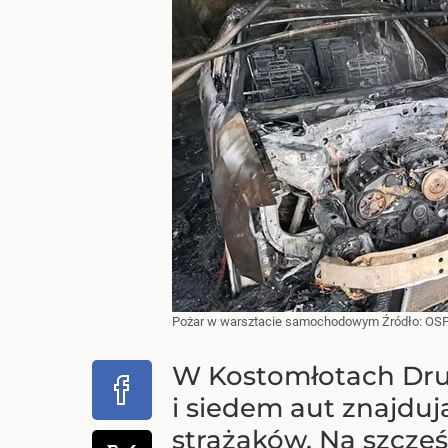
Pożar w warsztacie samochodowym
Źródło:
OSP
W Kostomłotach Drugi
i siedem aut znajduj
strażaków. Na szczęśc