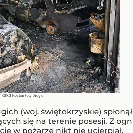
 KSRG Kostomłoty Drugie
ch (woj. świętokrzyskie) spłonął 
ących się na terenie posesji. Z og
ie w pożarze nikt nie ucierpiał.