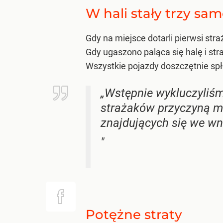
W hali stały trzy sa
Gdy na miejsce dotarli pierwsi str
Gdy ugaszono paląca się halę i str
Wszystkie pojazdy doszczętnie spł
„Wstępnie wykluczyliśm
strażaków przyczyną mo
znajdujących się we wn
"
Potężne straty