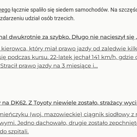
wego
łącznie spaliło się siedem samochodów. Na szczęście
darzeniu udział osób trzecich.
mal dwukrotnie za szybko. Długo nie nacieszył si
kierowca, który miał prawo jazdy od zaledwie kil
się podczas kursu. 22-latek jechał 141 km/h, gdzi
Stracił prawo jazdy na 3 miesiące i...
a DK62. Z Toyoty niewiele zostało, strażacy wyci
ieńczyku (woj. mazowieckie) ciągnik siodłowy z 
wymi. Jedno dachowało, drugie zostało zepchnięt
 do szpitali.