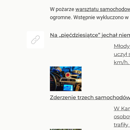
W pożarze
warsztatu samochodo
ogromne. Wstępnie wykluczono w z
Na „pięćdziesiątce” jechał nie
Młody 
uczył 
km/h. 
Zderzenie trzech samochodów n
W Kam
osobo
trafiły