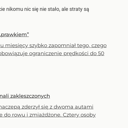
 nikomu nic się nie stało, ale straty są
ę „prawkiem”
ku miesięcy szybko zapomniał tego, czego
e obowiązuje ograniczenie prędkości do 50
nali zakleszczonych
naczepą zderzył się z dwoma autami
e do rowu i zmiażdżone. Cztery osoby