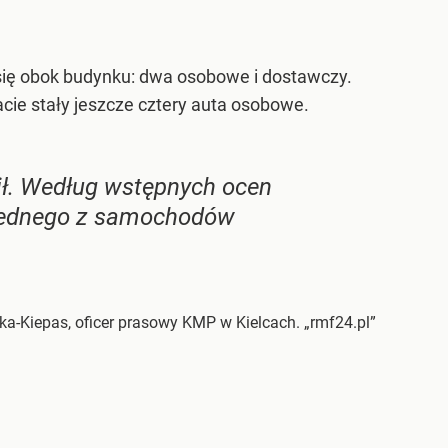
ce się obok budynku: dwa osobowe i dostawczy.
acie stały jeszcze cztery auta osobowe.
ił. Według wstępnych ocen
j jednego z samochodów
-Kiepas, oficer prasowy KMP w Kielcach. „rmf24.pl”