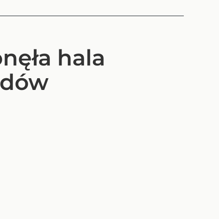
onęła hala
odów