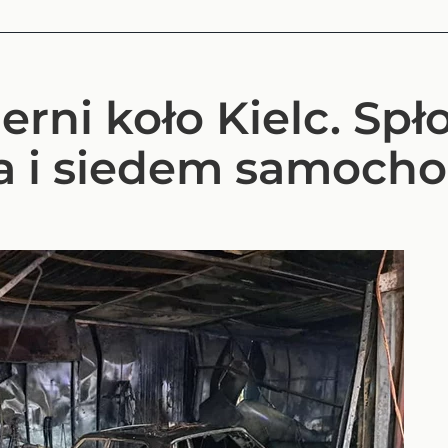
erni koło Kielc. Spł
a i siedem samoch