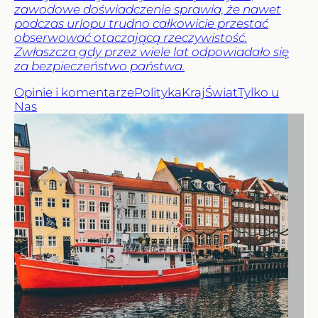
zawodowe doświadczenie sprawia, że nawet
podczas urlopu trudno całkowicie przestać
obserwować otaczającą rzeczywistość.
Zwłaszcza gdy przez wiele lat odpowiadało się
za bezpieczeństwo państwa.
Opinie i komentarze
Polityka
Kraj
Świat
Tylko u
Nas