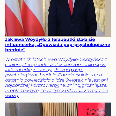
Jak Ewa Woydyłło z terapeutki stała się
influencerką. „Opowiada pop-psychologiczne
brednie”
W ostatnich latach Ewa Woydyłło-Osiatyńska z
cenionej terapeutki uzależnień zamieniła się w
influencerkę, niekiedy głoszącą pop-
psychologiczne brednie. Paradoksalnie to, co
ostatnio powiedziała o Idze Świątek, nie jest ani
najbardziej kontrowersyjne, ani najgroźniejsze.
Problem w tym, że wszyscy udawali, że tego nie
widzą.