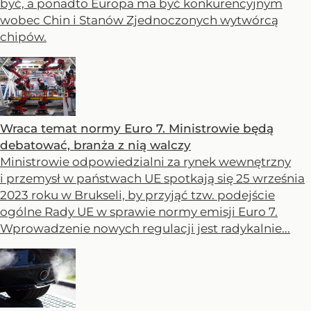
być, a ponadto Europa ma być konkurencyjnym
wobec Chin i Stanów Zjednoczonych wytwórcą
chipów.
Wraca temat normy Euro 7. Ministrowie będą
debatować, branża z nią walczy
Ministrowie odpowiedzialni za rynek wewnętrzny
i przemysł w państwach UE spotkają się 25 września
2023 roku w Brukseli, by przyjąć tzw. podejście
ogólne Rady UE w sprawie normy emisji Euro 7.
Wprowadzenie nowych regulacji jest radykalnie...