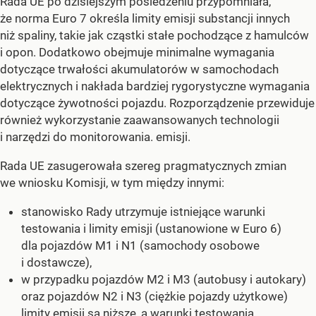
Rada UE po dzisiejszym posiedzeniu przypomniała,
że norma Euro 7 określa limity emisji substancji innych
niż spaliny, takie jak cząstki stałe pochodzące z hamulców
i opon. Dodatkowo obejmuje minimalne wymagania
dotyczące trwałości akumulatorów w samochodach
elektrycznych i nakłada bardziej rygorystyczne wymagania
dotyczące żywotności pojazdu. Rozporządzenie przewiduje
również wykorzystanie zaawansowanych technologii
i narzędzi do monitorowania. emisji.
Rada UE zasugerowała szereg pragmatycznych zmian
we wniosku Komisji, w tym między innymi:
stanowisko Rady utrzymuje istniejące warunki
testowania i limity emisji (ustanowione w Euro 6)
dla pojazdów M1 i N1 (samochody osobowe
i dostawcze),
w przypadku pojazdów M2 i M3 (autobusy i autokary)
oraz pojazdów N2 i N3 (ciężkie pojazdy użytkowe)
limity emisji są niższe, a warunki testowania