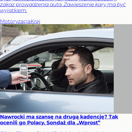
zakaz prowadzenia auta. Zawieszenie kary ma być
wyjątkiem.
Motoryzacja
Kraj
Nawrocki ma szansę na drugą kadencję? Tak
ocenili go Polacy. Sondaż dla „Wprost”