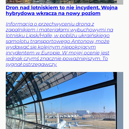
Dron nad lotniskiem to nie incydent. Wojna
hybrydowa wkracza na nowy poziom
Informacja o przechwyceniu drona z
zapalnikiem i materiałami wybuchowymi na
lotnisku Lipsk/Halle, w pobliżu ukraińskiego
samolotu transportowego Antonow, może
wydawać się kolejnym niepokojącym
incydentem w Europie. W mojej ocenie jest
jednak czymś znacznie poważniejszym. To
sygnał ostrzegawczy.