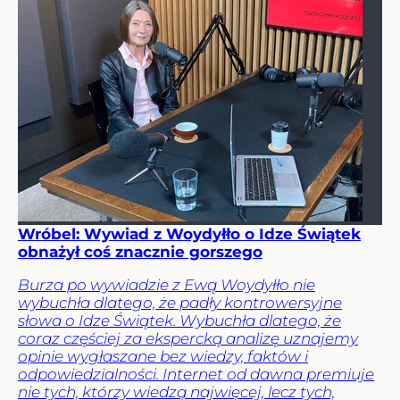
Wróbel: Wywiad z Woydyłło o Idze Świątek
obnażył coś znacznie gorszego
Burza po wywiadzie z Ewą Woydyłło nie
wybuchła dlatego, że padły kontrowersyjne
słowa o Idze Świątek. Wybuchła dlatego, że
coraz częściej za ekspercką analizę uznajemy
opinie wygłaszane bez wiedzy, faktów i
odpowiedzialności. Internet od dawna premiuje
nie tych, którzy wiedzą najwięcej, lecz tych,