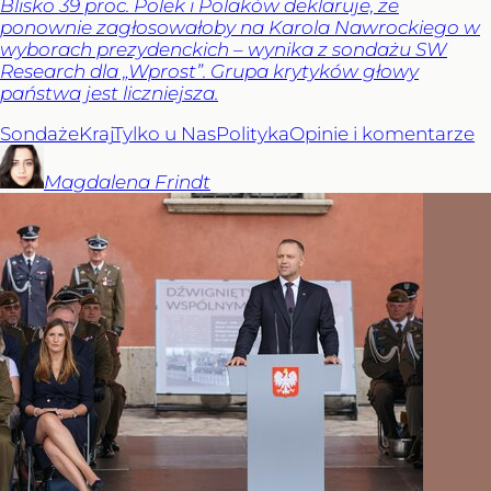
Blisko 39 proc. Polek i Polaków deklaruje, że
ponownie zagłosowałoby na Karola Nawrockiego w
wyborach prezydenckich – wynika z sondażu SW
Research dla „Wprost”. Grupa krytyków głowy
państwa jest liczniejsza.
Sondaże
Kraj
Tylko u Nas
Polityka
Opinie i komentarze
Magdalena
Frindt