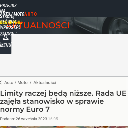
PRZEJDŹ
NA
AUTO / MOTO
STRONĘ
GŁÓWNĄ
UBSKRYBUJ
AKTUALNOŚCI
WPROST.PL
ZALOGUJ
MENU
Auto / Moto
/
Aktualności
Limity raczej będą niższe. Rada UE
zajęła stanowisko w sprawie
normy Euro 7
Dodano:
26
września
2023
16:05