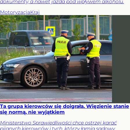
dokumenty, a nawet jazda pod wpływem alkoholu.
Motoryzacja
Kraj
Ta grupa kierowców się doigrała. Więzienie stanie
się normą, nie wyjątkiem
Ministerstwo Sprawiedliwości chce ostrzej karać
pijanych kierowców i tych, którzy łamią sądowy