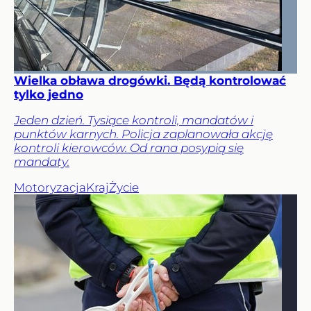
Wielka obława drogówki. Będą kontrolować
tylko jedno
Jeden dzień. Tysiące kontroli, mandatów i
punktów karnych. Policja zaplanowała akcję
kontroli kierowców. Od rana posypią się
mandaty.
Motoryzacja
Kraj
Życie