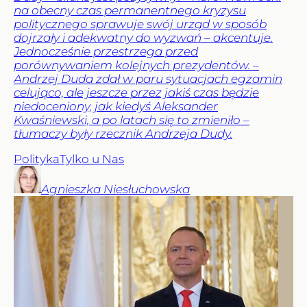
na obecny czas permanentnego kryzysu
politycznego sprawuje swój urząd w sposób
dojrzały i adekwatny do wyzwań – akcentuje.
Jednocześnie przestrzega przed
porównywaniem kolejnych prezydentów. –
Andrzej Duda zdał w paru sytuacjach egzamin
celująco, ale jeszcze przez jakiś czas będzie
niedoceniony, jak kiedyś Aleksander
Kwaśniewski, a po latach się to zmieniło –
tłumaczy były rzecznik Andrzeja Dudy.
Polityka
Tylko u Nas
Agnieszka
Niesłuchowska